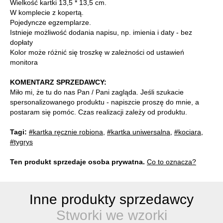
Wielkość kartki 13,5 * 13,5 cm.
W komplecie z kopertą.
Pojedyncze egzemplarze.
Istnieje możliwość dodania napisu, np. imienia i daty - bez
dopłaty
Kolor może różnić się troszkę w zależności od ustawień
monitora
KOMENTARZ SPRZEDAWCY:
Miło mi, że tu do nas Pan / Pani zagląda. Jeśli szukacie
spersonalizowanego produktu - napiszcie proszę do mnie, a
postaram się pomóc. Czas realizacji zależy od produktu.
Tagi:
#kartka ręcznie robiona
,
#kartka uniwersalna
,
#kociara
,
#tygrys
Ten produkt sprzedaje osoba prywatna.
Co to oznacza?
Inne produkty sprzedawcy
Stworki we wzorki