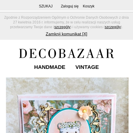
SZUKAJ
Zaloguj się
Koszyk
Zgodnie z Rozporządzeniem Ogólnym o Ochronie Danych Osobowych z dnia
27 kwietnia 2016 r. informujemy, że w celu realizacji naszych usług
przetwarzamy Twoje dane (
szczegóły
) i używamy cookies (
szczegóły
).
Zamknij komunikat [X]
HANDMADE
VINTAGE