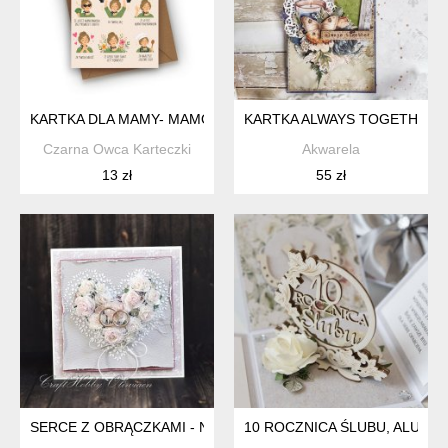
KARTKA DLA MAMY- MAMO DZIĘKUJĘ...
KARTKA ALWAYS TOGETHER
Czarna Owca Karteczki
Akwarela
13 zł
55 zł
SERCE Z OBRĄCZKAMI - NA ŚLUB LUB ROCZNICĘ
10 ROCZNICA ŚLUBU, ALUMIN