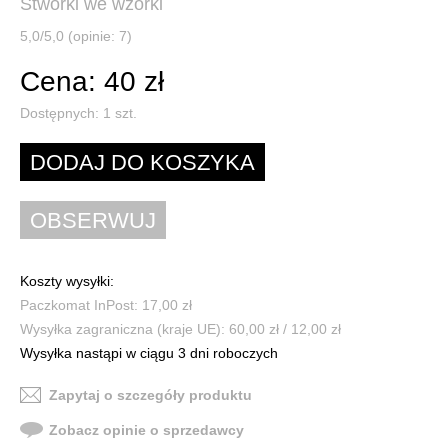
Stworki we wzorki
5,0/5,0 (opinie: 7)
Cena: 40 zł
Dostępnych:
1
szt.
Koszty wysyłki:
Paczkomat InPost: 17,00 zł
Wysyłka zagraniczna (kraje UE): 60,00 zł / 12,00 zł
Wysyłka nastąpi w ciągu 3 dni roboczych
Zapytaj o szczegóły produktu
Zobacz opinie o sprzedawcy