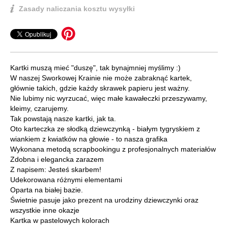
Zasady naliczania kosztu wysyłki
Kartki muszą mieć "duszę", tak bynajmniej myślimy :)
W naszej Sworkowej Krainie nie może zabraknąć kartek,
głównie takich, gdzie każdy skrawek papieru jest ważny.
Nie lubimy nic wyrzucać, więc małe kawałeczki przeszywamy,
kleimy, czarujemy.
Tak powstają nasze kartki, jak ta.
Oto karteczka ze słodką dziewczynką - białym tygryskiem z
wiankiem z kwiatków na głowie - to nasza grafika
Wykonana metodą scrapbookingu z profesjonalnych materiałów
Zdobna i elegancka zarazem
Z napisem: Jesteś skarbem!
Udekorowana różnymi elementami
Oparta na białej bazie.
Świetnie pasuje jako prezent na urodziny dziewczynki oraz
wszystkie inne okazje
Kartka w pastelowych kolorach