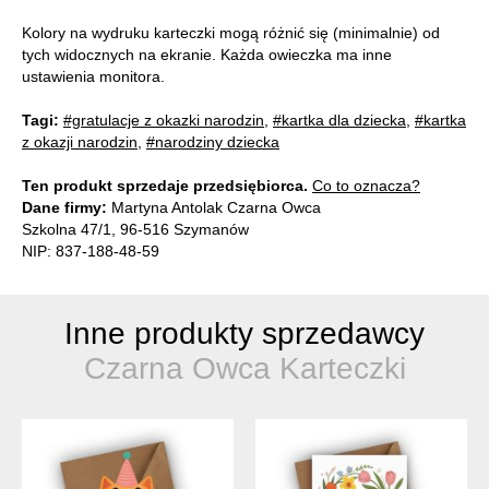
Kolory na wydruku karteczki mogą różnić się (minimalnie) od
tych widocznych na ekranie. Każda owieczka ma inne
ustawienia monitora.
Tagi:
#gratulacje z okazki narodzin
,
#kartka dla dziecka
,
#kartka
z okazji narodzin
,
#narodziny dziecka
Ten produkt sprzedaje przedsiębiorca.
Co to oznacza?
Dane firmy:
Martyna Antolak Czarna Owca
Szkolna 47/1, 96-516 Szymanów
NIP: 837-188-48-59
Inne produkty sprzedawcy
Czarna Owca Karteczki