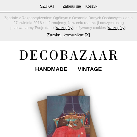
SZUKAJ
Zaloguj się
Koszyk
Zgodnie z Rozporządzeniem Ogólnym o Ochronie Danych Osobowych z dnia
27 kwietnia 2016 r. informujemy, że w celu realizacji naszych usług
przetwarzamy Twoje dane (
szczegóły
) i używamy cookies (
szczegóły
).
Zamknij komunikat [X]
HANDMADE
VINTAGE