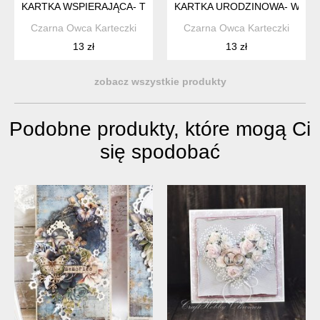
KARTKA WSPIERAJĄCA- TRZYMAM MOCNO KCIUKI!
KARTKA URODZINOWA- WSZYS
Czarna Owca Karteczki
Czarna Owca Karteczki
13 zł
13 zł
zobacz wszystkie produkty
Podobne produkty, które mogą Ci
się spodobać