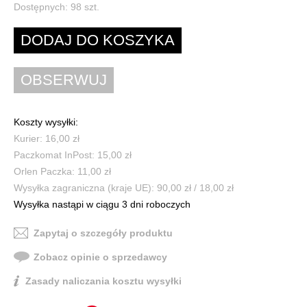
Dostępnych:
98
szt.
Koszty wysyłki:
Kurier: 16,00 zł
Paczkomat InPost: 15,00 zł
Orlen Paczka: 11,00 zł
Wysyłka zagraniczna (kraje UE): 90,00 zł / 18,00 zł
Wysyłka nastąpi w ciągu 3 dni roboczych
Zapytaj o szczegóły produktu
Zobacz opinie o sprzedawcy
Zasady naliczania kosztu wysyłki