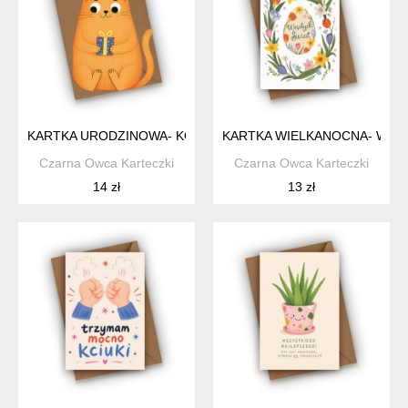
KARTKA URODZINOWA- KOTEK URODZINOWY
KARTKA WIELKANOCNA- WES
Czarna Owca Karteczki
Czarna Owca Karteczki
14 zł
13 zł