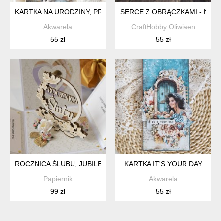
KARTKA NA URODZINY, PREZENT RĘCZNIE ROBIONY
SERCE Z OBRĄCZKAMI - NA 
Akwarela
CraftHobby Oliwiaen
55 zł
55 zł
ROCZNICA ŚLUBU, JUBILEUSZ, EXPLODING BOX, KARTKA 3D
KARTKA IT'S YOUR DAY
Papiernik
Akwarela
99 zł
55 zł