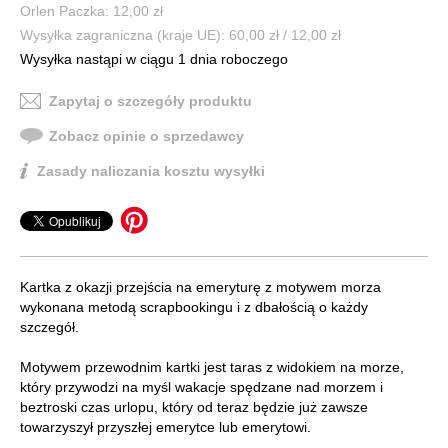
Orlen Paczka: 12,00 zł
Wysyłka zagraniczna (kraje UE): 60,00 zł / 12,00 zł
Wysyłka nastąpi w ciągu 1 dnia roboczego
Zapytaj o szczegóły produktu
Zobacz opinie o sprzedawcy
Zasady naliczania kosztu wysyłki
Kartka z okazji przejścia na emeryturę z motywem morza
wykonana metodą scrapbookingu i z dbałością o każdy
szczegół.
Motywem przewodnim kartki jest taras z widokiem na morze,
który przywodzi na myśl wakacje spędzane nad morzem i
beztroski czas urlopu, który od teraz będzie już zawsze
towarzyszył przyszłej emerytce lub emerytowi.