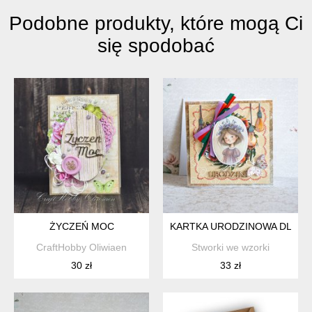
Podobne produkty, które mogą Ci
się spodobać
ŻYCZEŃ MOC
KARTKA URODZINOWA DLA DZ
CraftHobby Oliwiaen
Stworki we wzorki
30 zł
33 zł