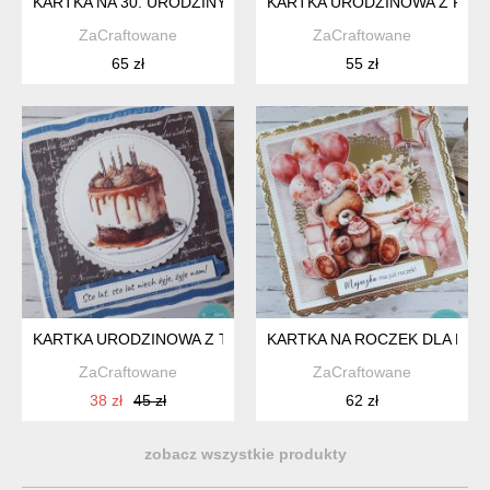
KARTKA NA 30. URODZINY Z APARATEM FOTOGRAFICZNYM, 
KARTKA URODZINOWA Z ROS
ZaCraftowane
ZaCraftowane
65 zł
55 zł
KARTKA URODZINOWA Z TORTEM, DLA MĘŻCZYZNY
KARTKA NA ROCZEK DLA DZI
ZaCraftowane
ZaCraftowane
38 zł
45 zł
62 zł
zobacz wszystkie produkty