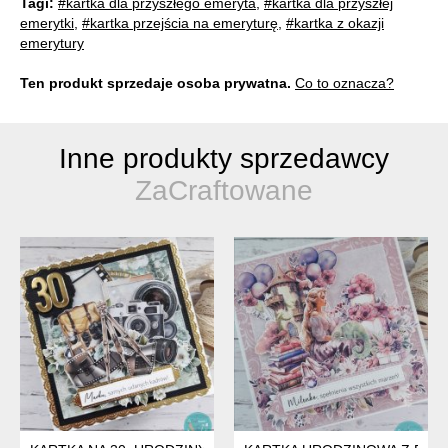
Tagi:
#kartka dla przyszłego emeryta
,
#kartka dla przyszłej
emerytki
,
#kartka przejścia na emeryturę
,
#kartka z okazji
emerytury
Ten produkt sprzedaje osoba prywatna.
Co to oznacza?
Inne produkty sprzedawcy
ZaCraftowane