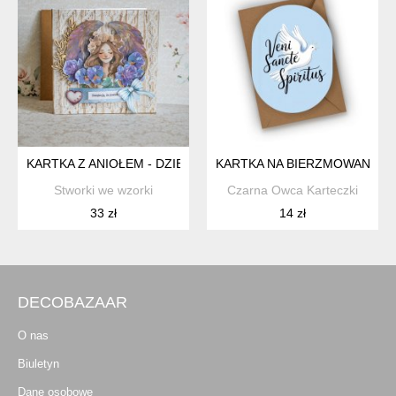
KARTKA Z ANIOŁEM - DZIĘKUJĘ, ŻE JESTEŚ
KARTKA NA BIERZMOWANIE- V
Stworki we wzorki
Czarna Owca Karteczki
33 zł
14 zł
DECOBAZAAR
O nas
Biuletyn
Dane osobowe