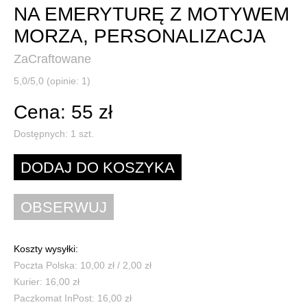
NA EMERYTURĘ Z MOTYWEM
MORZA, PERSONALIZACJA
ZaCraftowane
5,0/5,0 (opinie: 1)
Cena: 55 zł
Dostępnych:
1
szt.
Koszty wysyłki:
Poczta Polska: 10,00 zł / 2,00 zł
Kurier: 16,00 zł
Paczkomat InPost: 16,00 zł