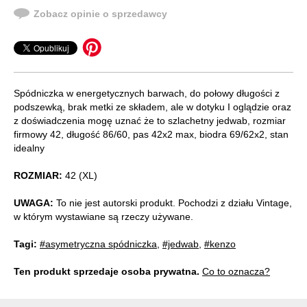
Zobacz opinie o sprzedawcy
Spódniczka w energetycznych barwach, do połowy długości z
podszewką, brak metki ze składem, ale w dotyku I oglądzie oraz
z doświadczenia mogę uznać że to szlachetny jedwab, rozmiar
firmowy 42, długość 86/60, pas 42x2 max, biodra 69/62x2, stan
idealny
ROZMIAR:
42 (XL)
UWAGA:
To nie jest autorski produkt. Pochodzi z działu Vintage,
w którym wystawiane są rzeczy używane.
Tagi:
#asymetryczna spódniczka
,
#jedwab
,
#kenzo
Ten produkt sprzedaje osoba prywatna.
Co to oznacza?