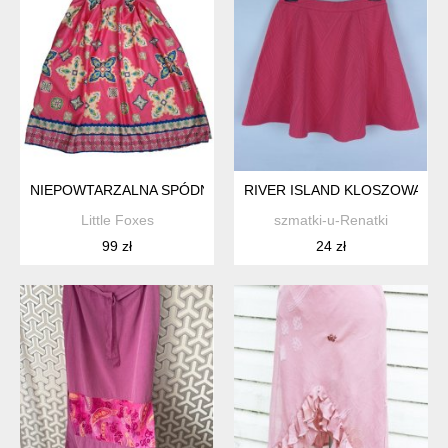
NIEPOWTARZALNA SPÓDNICA VINTAGE KOLOROWA KWIATY 
RIVER ISLAND KLOSZOWANA SP
Little Foxes
szmatki-u-Renatki
99 zł
24 zł