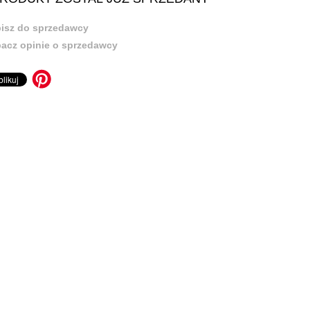
isz do sprzedawcy
acz opinie o sprzedawcy