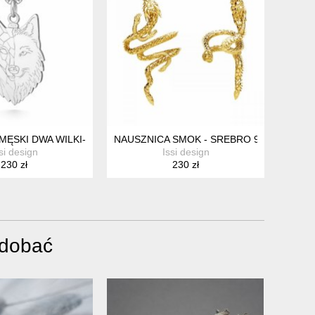
 18K
MĘSKI DWA WILKI- SREBRO
NAUSZNICA SMOK - SREBRO 925 ZŁOCON
si design
Issi design
230 zł
230 zł
odobać