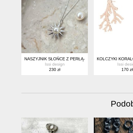
NASZYJNIK SŁOŃCE Z PERŁĄ- SREBRO 925
KOLCZYKI KORA
Issi design
Issi des
230 zł
170 zł
Podob