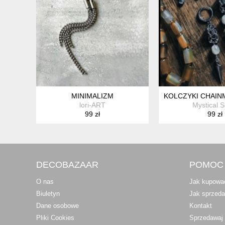
MINIMALIZM
KOLCZYKI CHAINM
lori-ART
Mystical S
99 zł
99 zł
DECOBAZAAR
POMOC
O nas
Jak kupowa
Biuletyn
Jak sprzed
Dane osobowe
Kontakt
Pliki Cookies
Sprzedawaj