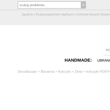
Zgodnie z Rozporządzeniem Ogólnym o Ochronie Danych Osobowych 
P
HANDMADE:
UBRAN
DecoBazaar
>
Biżuteria
>
Kolczyki
>
Złote
>
kolczyki FEAT