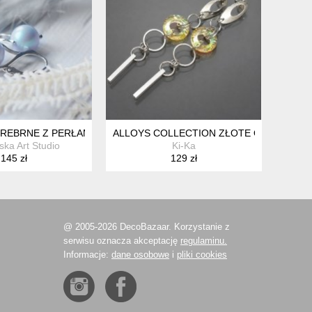
HIPOALERGICZNE
SREBRNE Z PERŁAMI
ALLOYS COLLECTION ZŁOTE OBRĄCZKI -
ska Art Studio
Ki-Ka
145 zł
129 zł
@ 2005-2026 DecoBazaar. Korzystanie z
serwisu oznacza akceptację
regulaminu.
Informacje:
dane osobowe
i
pliki cookies