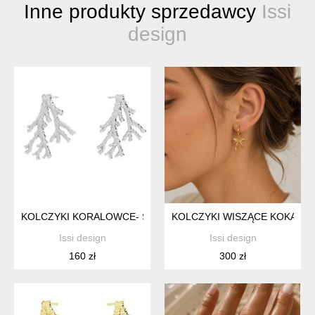
Inne produkty sprzedawcy
Issi
design
KOLCZYKI KORALOWCE- SREBRO 925
KOLCZYKI WISZĄCE KOKARDY
Issi design
Issi design
160 zł
300 zł