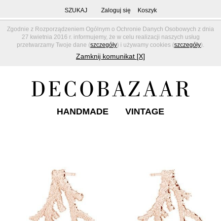
SZUKAJ
Zaloguj się
Koszyk
Zgodnie z Rozporządzeniem Ogólnym o Ochronie Danych Osobowych z dnia
27 kwietnia 2016 r. informujemy, że w celu realizacji naszych usług
przetwarzamy Twoje dane (
szczegóły
) i używamy cookies (
szczegóły
).
Zamknij komunikat [X]
HANDMADE
VINTAGE