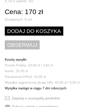
4,7/5,0 (opinie: 35)
Cena: 170 zł
Dostępnych:
5
szt.
Koszty wysyłki:
Poczta Polska: 18,00 zł / 3,60 zł
Kurier: 25,00 zł
Paczkomat InPost: 15,00 zł
Wysyłka zagraniczna (kraje UE): 45,00 zł / 9,00 zł
Wysyłka nastąpi w ciągu 7 dni roboczych
Zapytaj o szczegóły produktu
Zobacz opinie o sprzedawcy