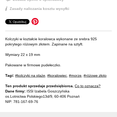
Zasady naliczania kosztu wysyłki
Kolczyki w kształcie koralowca wykonane ze srebra 925
pokrytego różowym złotem. Zapinane na sztyft.
Wymiary 22 x 19 mm
Pakowane w firmowe pudełeczko.
Tagi:
#kolczyki na plażę
,
#koralowiec
,
#morze
,
#różowe złoto
Ten produkt sprzedaje przedsiębiorca.
Co to oznacza?
Dane firmy:
ISSI Izabela Goszczyńska
os.Lotnictwa Polskiego13d/9, 60-406 Poznań
NIP: 781-167-69-76