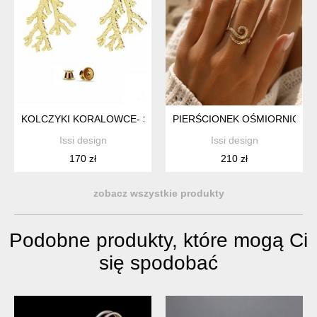
KOLCZYKI KORALOWCE- SREBRO ZŁOCONE 24K
PIERŚCIONEK OŚMIORNICA -
Issi design
Issi design
170 zł
210 zł
zobacz wszystkie produkty
Podobne produkty, które mogą Ci
się spodobać