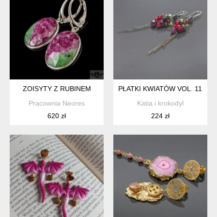
ZOISYTY Z RUBINEM
PŁATKI KWIATÓW VOL. 11 /PŁ
Pracownia Neores
Katia i krokodyl
620 zł
224 zł