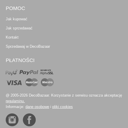
POMOC
Jak kupować
Jak sprzedawać
Kontakt
Sprzedawaj w DecoBazaar
PŁATNOŚCI
@ 2005-2026 DecoBazaar. Korzystanie z serwisu oznacza akceptację
regulaminu.
Informacje:
dane osobowe
i
pliki cookies