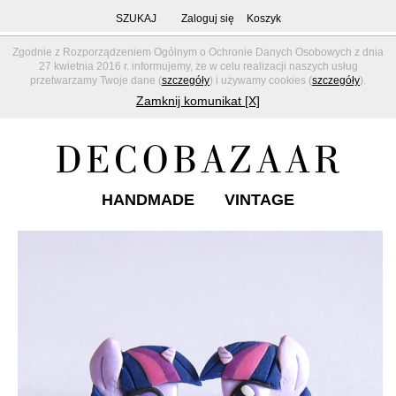
SZUKAJ
Zaloguj się
Koszyk
Zgodnie z Rozporządzeniem Ogólnym o Ochronie Danych Osobowych z dnia
27 kwietnia 2016 r. informujemy, że w celu realizacji naszych usług
przetwarzamy Twoje dane (
szczegóły
) i używamy cookies (
szczegóły
).
Zamknij komunikat [X]
HANDMADE
VINTAGE