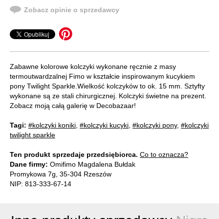
Zobacz opinie o sprzedawcy
Zabawne kolorowe kolczyki wykonane ręcznie z masy
termoutwardzalnej Fimo w kształcie inspirowanym kucykiem
pony Twilight Sparkle.Wielkość kolczyków to ok. 15 mm. Sztyfty
wykonane są ze stali chirurgicznej. Kolczyki świetne na prezent.
Zobacz moją całą galerię w Decobazaar!
Tagi:
#kolczyki koniki
,
#kolczyki kucyki
,
#kolczyki pony
,
#kolczyki
twilight sparkle
Ten produkt sprzedaje przedsiębiorca.
Co to oznacza?
Dane firmy:
Omifimo Magdalena Bułdak
Promykowa 7g, 35-304 Rzeszów
NIP: 813-333-67-14