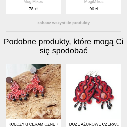
MegiMikos
MegiMikos
78 zł
96 zł
zobacz wszystkie produkty
Podobne produkty, które mogą Ci
się spodobać
KOLCZYKI CERAMICZNE KORALOWE, CZARNY OBSYDIAN, D
DUŻE AŻUROWE CZERWONE K