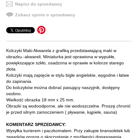
Napisz do sprzedawcy
Zobacz opinie o sprzedawcy
Kolczyki Maki Akwarela z grafiką przedstawiającą maki w
obrazku -akwareli. Miniaturka jest oprawiona w wypukłe,
powiększające szkło, osadzona w oprawie w kolorze starego
złota.
Kolczyki mają zapięcie w stylu bigle angielskie, wygodne i łatwe
do zapinania.
Do kolczyków można dobrać pasujący naszyjnik, dostępny
osobno.
Wielkość obrazka 18 mm x 25 mm.
Obrazki są wodoodporne, ale nie wodoszczelne. Proszę chronić
je przed silnym zamoczeniem ( pływanie, kąpiele, sauna)
KOMENTARZ SPRZEDAWCY:
Wysyłka kurierem i paczkomatem. Przy zakupie bransoletek lub
zegarków proszę o skorzystanie z możliwości dopasowania