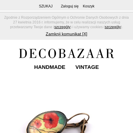
SZUKAJ
Zaloguj się
Koszyk
Zgodnie z Rozporządzeniem Ogólnym o Ochronie Danych Osobowych z dnia
27 kwietnia 2016 r. informujemy, że w celu realizacji naszych usług
przetwarzamy Twoje dane (
szczegóły
) i używamy cookies (
szczegóły
).
Zamknij komunikat [X]
HANDMADE
VINTAGE