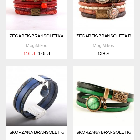
ZEGAREK-BRANSOLETKA CZERWONO-WIŚNIOWY
ZEGAREK-BRANSOLETA RUDO-
MegiMikos
MegiMikos
116 zł
145 zł
139 zł
SKÓRZANA BRANSOLETKA Z LAPIS LAZULI, ZAPIĘCIE MAGN
SKÓRZANA BRANSOLETKA DAM