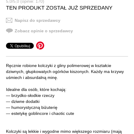
5,0/5,0 (opinie: 170)
TEN PRODUKT ZOSTAŁ JUŻ SPRZEDANY
Napisz do sprzedawcy
Zobacz opinie o sprzedawcy
Ręcznie robione kolczyki z gliny polimerowej w kształcie
dziwnych, głupkowatych ogórków kiszonych. Każdy ma krzywy
uśmiech i absurdalną minę.
Idealne dla osób, które kochają:
— brzydko-słodkie rzeczy
— dziwne dodatki
— humorystyczną biżuterię
— estetykę goblincore i chaotic cute
Kolczyki są lekkie i wygodne mimo większego rozmiaru (mają