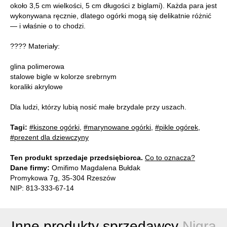
około 3,5 cm wielkości, 5 cm długości z biglami). Każda para jest
wykonywana ręcznie, dlatego ogórki mogą się delikatnie różnić
— i właśnie o to chodzi.
???? Materiały:
glina polimerowa
stalowe bigle w kolorze srebrnym
koraliki akrylowe
Dla ludzi, którzy lubią nosić małe brzydale przy uszach.
Tagi:
#kiszone ogórki
,
#marynowane ogórki
,
#pikle ogórek
,
#prezent dla dziewczyny
Ten produkt sprzedaje przedsiębiorca.
Co to oznacza?
Dane firmy:
Omifimo Magdalena Bułdak
Promykowa 7g, 35-304 Rzeszów
NIP: 813-333-67-14
Inne produkty sprzedawcy
Nigra