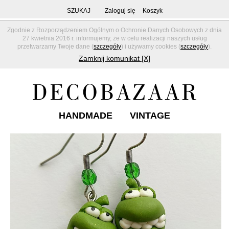
SZUKAJ
Zaloguj się
Koszyk
Zgodnie z Rozporządzeniem Ogólnym o Ochronie Danych Osobowych z dnia
27 kwietnia 2016 r. informujemy, że w celu realizacji naszych usług
przetwarzamy Twoje dane (
szczegóły
) i używamy cookies (
szczegóły
).
Zamknij komunikat [X]
HANDMADE
VINTAGE