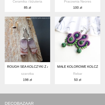
Ceramika i biżuteria
Pracownia Neores
85 zł
100 zł
ROUGH SEA KOLCZYKI Z AURALITU I SREBRA
MAŁE KOLOROWE KOLCZYKI 
szarotka
Rebar
198 zł
50 zł
DECOBAZAAR