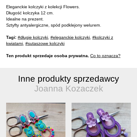
Eleganckie kolczyki z kolekcji Flowers.
Długość kolczyka 12 cm.
Idealne na prezent.
Sztyfty antyalergiczne, spód podklejony welurem.
Tagi:
#długie kolczyki
,
#eleganckie kolczyki
,
#kolczyki z
kwiatami
,
#sutaszowe kolczyki
Ten produkt sprzedaje osoba prywatna.
Co to oznacza?
Inne produkty sprzedawcy
Joanna Kozaczek