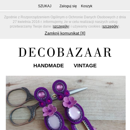
SZUKAJ
Zaloguj się
Koszyk
Zgodnie z Rozporządzeniem Ogólnym o Ochronie Danych Osobowych z dnia
27 kwietnia 2016 r. informujemy, że w celu realizacji naszych usług
przetwarzamy Twoje dane (
szczegóły
) i używamy cookies (
szczegóły
).
Zamknij komunikat [X]
HANDMADE
VINTAGE