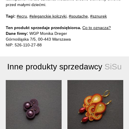
przed małymi dziećmi.
Tagi:
#ecru
,
#eleganckie kolczyki
,
#soutache
,
#sznurek
Ten produkt sprzedaje przedsiębiorca.
Co to oznacza?
Dane firmy:
WGP Monika Dreger
Górnośląska 7/5, 00-443 Warszawa
NIP: 526-110-27-88
Inne produkty sprzedawcy
SiSu