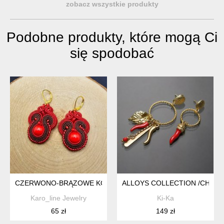
zobacz wszystkie produkty
Podobne produkty, które mogą Ci
się spodobać
CZERWONO-BRĄZOWE KOLCZYKI SUTASZ
ALLOYS COLLECTION /CHILI/ K
Karo_line Jewelry
Ki-Ka
65 zł
149 zł