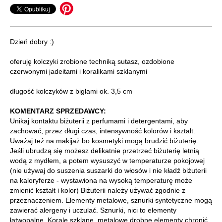
Dzień dobry :)
oferuję kolczyki zrobione techniką sutasz, ozdobione
czerwonymi jadeitami i koralikami szklanymi
długość kolczyków z biglami ok. 3,5 cm
KOMENTARZ SPRZEDAWCY:
Unikaj kontaktu biżuterii z perfumami i detergentami, aby
zachować, przez długi czas, intensywność kolorów i kształt.
Uważaj też na makijaż bo kosmetyki mogą brudzić biżuterię.
Jeśli ubrudzą się możesz delikatnie przetrzeć biżuterię letnią
wodą z mydłem, a potem wysuszyć w temperaturze pokojowej
(nie używaj do suszenia suszarki do włosów i nie kładź biżuterii
na kaloryferze - wystawiona na wysoką temperaturę może
zmienić kształt i kolor) Biżuterii należy używać zgodnie z
przeznaczeniem. Elementy metalowe, sznurki syntetyczne mogą
zawierać alergeny i uczulać. Sznurki, nici to elementy
łatwopalne. Korale szklane, metalowe drobne elementy chronić