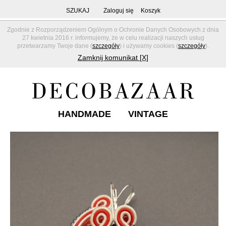
SZUKAJ
Zaloguj się
Koszyk
Zgodnie z Rozporządzeniem Ogólnym o Ochronie Danych Osobowych z dnia
27 kwietnia 2016 r. informujemy, że w celu realizacji naszych usług
przetwarzamy Twoje dane (
szczegóły
) i używamy cookies (
szczegóły
).
Zamknij komunikat [X]
HANDMADE
VINTAGE