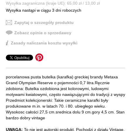
Wysyłka zagraniczna (kraje UE): 65,00 zł / 13,00 zł
Wysyłka nastąpi w ciągu 3 dni roboczych
Zapytaj o szczegóły produktu
Zobacz opinie o sprzedawcy
Zasady naliczania kosztu wysyłki
porcelanowa pusta butelka (karafka) greckiej brandy Metaxa
Grand Olympian Reserve o pojemności 0,7 litra.Ręcznie
zdobiona: Butelka ozdobiona jest kolorowymi, ludowymi
motywami kwiatowymi, często nawiązującymi do tradycji z wyspy
Przedmiot kolekcjonerski: Takie ceramiczne karafki były
produkowane m.in. w latach 70. i 80. ubiegłego wieku.
Wysokosc całości 27,5 cm.srednica dolu 9 cm.gory 4,5 cm. Stan
bardzo dobry vintage
UWAGA:
To nie jest autorski produkt. Pochodzi z działu Vintage,