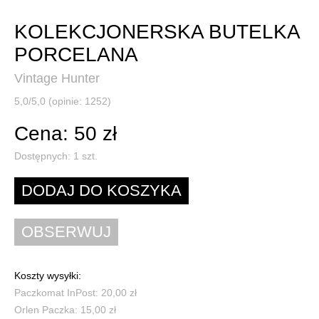
KOLEKCJONERSKA BUTELKA
PORCELANA
Vintage Hunter
5,0/5,0 (opinie: 1252)
Cena: 50 zł
Dostępnych:
1
szt.
Koszty wysyłki:
Paczkomat InPost: 20,00 zł
Orlen Paczka: 15,00 zł