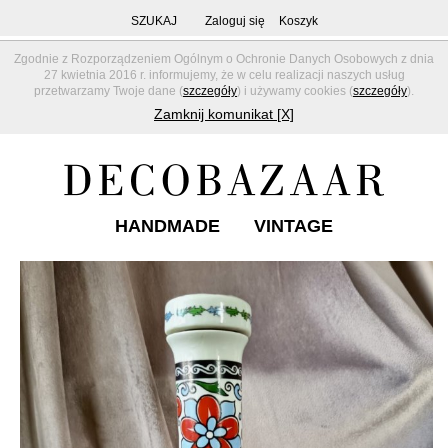
SZUKAJ
Zaloguj się
Koszyk
Zgodnie z Rozporządzeniem Ogólnym o Ochronie Danych Osobowych z dnia
27 kwietnia 2016 r. informujemy, że w celu realizacji naszych usług
przetwarzamy Twoje dane (
szczegóły
) i używamy cookies (
szczegóły
).
Zamknij komunikat [X]
HANDMADE
VINTAGE