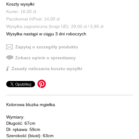
Koszty wysyłki:
Kurier: 16,00 zł
Paczkomat InPost: 14,00 zł
Wysyłka zagraniczna (kraje UE): 29,00 zł / 5,80 zł
Wysyłka nastąpi w ciągu 3 dni roboczych
Zapytaj o szczegóły produktu
Zobacz opinie o sprzedawcy
Zasady naliczania kosztu wysyłki
Kolorowa bluzka mgiełka.
Wymiary:
Długość: 67cm
Dł. rękawa: 59cm
Szerokość (biust): 63cm