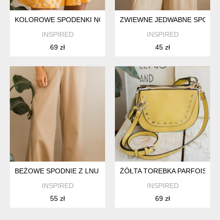
KOLOROWE SPODENKI NOWE 42
ZWIEWNE JEDWABNE SPODEN
INSPIRED
INSPIRED
69 zł
45 zł
BEŻOWE SPODNIE Z LNU I BAWEŁNY S
ŻÓŁTA TOREBKA PARFOIS N
INSPIRED
INSPIRED
55 zł
69 zł