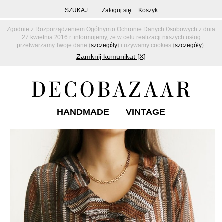
SZUKAJ
Zaloguj się
Koszyk
Zgodnie z Rozporządzeniem Ogólnym o Ochronie Danych Osobowych z dnia
27 kwietnia 2016 r. informujemy, że w celu realizacji naszych usług
przetwarzamy Twoje dane (
szczegóły
) i używamy cookies (
szczegóły
).
Zamknij komunikat [X]
HANDMADE
VINTAGE