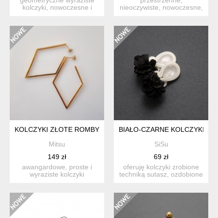
kolczyki, nowoczesne i
nieoczywiste, nowoczesne,
lekkie. wykonane z mosi...
lekkie, geometryczne
kolczyki ...
KOLCZYKI ZŁOTE ROMBY
BIAŁO-CZARNE KOLCZYKI SU
Mitsu
SiSu
149 zł
69 zł
awangardowe, proste i
oferuję kolczyki zrobione
wyraziste kolczyki
techniką sutasz, ozdobione
geometryczne. wykonane z
fasetowanym kabos...
poz...