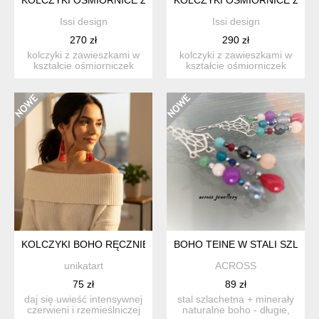
Issi design
Issi design
270 zł
290 zł
kolczyki z zawieszkami w
kolczyki z zawieszkami w
kształcie ośmiorniczek
kształcie ośmiorniczek
oplatających czarną pe...
oplatających zieloną p...
KOLCZYKI BOHO RĘCZNIE ROBIONE KOLCZYKI BOHO - CZER
BOHO TEINE W STALI SZLAC
unikatart
ACROSS
75 zł
89 zł
daj się uwieść intensywnej
stal szlachetna + minerały
czerwieni i rzemieślniczej
naturalne boho - długie,