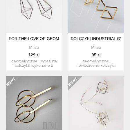
FOR THE LOVE OF GEOMETRY V SILVER
KOLCZYKI INDUSTRIAL GYM
Mitsu
Mitsu
129 zł
95 zł
geometryczne, wyraziste
geometryczne,
kolczyki. wykonane z
nowoczesne kolczyki,
mosiądzu platerowanego
wykonane z mosiądzu
...
platerowanego z...