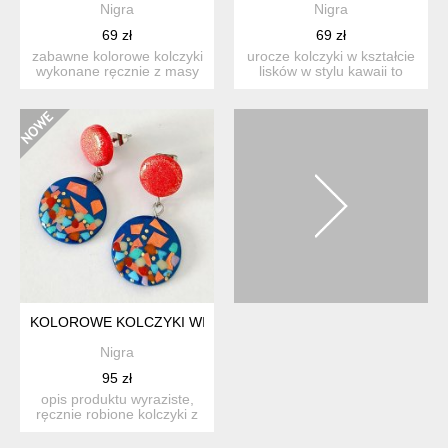
Nigra
Nigra
69 zł
69 zł
zabawne kolorowe kolczyki
urocze kolczyki w kształcie
wykonane ręcznie z masy
lisków w stylu kawaii to
termoutwardzalnej fi...
idealny dodatek d...
KOLOROWE KOLCZYKI WISZĄCE Z MOZAIKĄ
Nigra
95 zł
opis produktu wyraziste,
ręcznie robione kolczyki z
modeliny, które p...