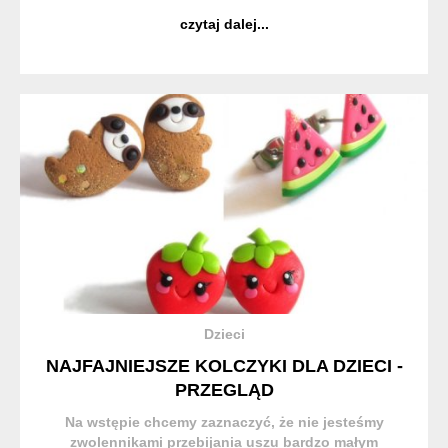
Dziś rozmawiamy z Izą - twórczynią tej marki, która
czytaj dalej...
własnoręcznie tworzy te cudeńka. Twoje prace wyg...
Dzieci
NAJFAJNIEJSZE KOLCZYKI DLA DZIECI -
PRZEGLĄD
Na wstępie chcemy zaznaczyć, że nie jesteśmy
zwolennikami przebijania uszu bardzo małym