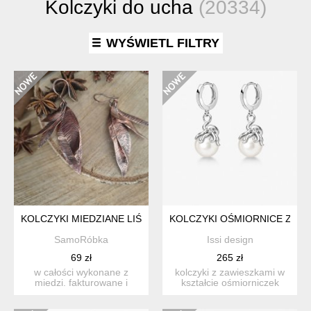
Kolczyki do ucha
(20334)
WYŚWIETL FILTRY
KOLCZYKI MIEDZIANE LIŚCIASTE
KOLCZYKI OŚMIORNICE Z BI
SamoRóbka
Issi design
69 zł
265 zł
w całości wykonane z
kolczyki z zawieszkami w
miedzi. fakturowane i
kształcie ośmiorniczek
oksydowane w celu
oplatających białą per...
uzyskania...