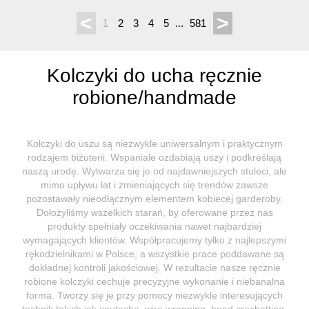
<
>
1
2
3
4
5
...
581
Kolczyki do ucha ręcznie
robione/handmade
Kolczyki do uszu są niezwykle uniwersalnym i praktycznym
rodzajem biżuterii. Wspaniale ozdabiają uszy i podkreślają
naszą urodę. Wytwarza się je od najdawniejszych stuleci, ale
mimo upływu lat i zmieniających się trendów zawsze
pozostawały nieodłącznym elementem kobiecej garderoby.
Dołożyliśmy wszelkich starań, by oferowane przez nas
produkty spełniały oczekiwania nawet najbardziej
wymagających klientów. Współpracujemy tylko z najlepszymi
rękodzielnikami w Polsce, a wszystkie prace poddawane są
dokładnej kontroli jakościowej. W rezultacie nasze ręcznie
robione kolczyki cechuje precyzyjne wykonanie i niebanalna
forma. Tworzy się je przy pomocy niezwykle interesujących
technik takich jak soutache, wire wrapping, bead crochetting,