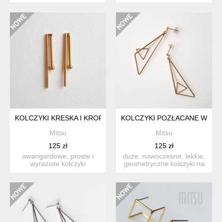
precyzji. te wyj...
wielobarwne kolc...
KOLCZYKI KRESKA I KROPKA
KOLCZYKI POZŁACANE W TR
Mitsu
Mitsu
125 zł
125 zł
awangardowe, proste i
duże, nowoczesne, lekkie,
wyraziste kolczyki
geometryczne kolczyki na
geometryczne. wykonane z
sztyftach. długość...
poz...