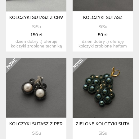
KOLCZYKI SUTASZ Z CHWOSTAMI
KOLCZYKI SUTASZ
SiSu
SiSu
150 zł
50 zł
dzień dobry :) oferuję
dzień dobry :) oferuję
kolczyki zrobione techniką
kolczyki zrobione haftem
sutasz, ozdobione...
sutasz, ozdobione k...
KOLCZYKI SUTASZ Z PERŁAMI
ZIELONE KOLCZYKI SUTASZ
SiSu
SiSu