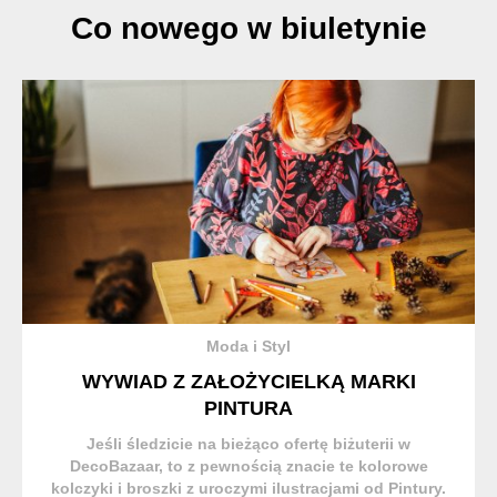
Co nowego w biuletynie
Moda i Styl
WYWIAD Z ZAŁOŻYCIELKĄ MARKI
PINTURA
Jeśli śledzicie na bieżąco ofertę biżuterii w
DecoBazaar, to z pewnością znacie te kolorowe
kolczyki i broszki z uroczymi ilustracjami od Pintury.