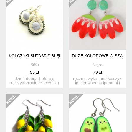
KOLCZYKI SUTASZ Z BŁĘKITNYMI AGATAMI
DUŻE KOLOROWE WISZĄCE P
SiSu
Nigra
55 zł
79 zł
dzień dobry :) oferuję
ręcznie wykonane kolczyki
kolczyki zrobione techniką
inspirowane tulipanami i
sutasz, ozdobione...
letnią łąką. ich...