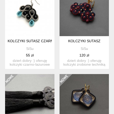
KOLCZYKI SUTASZ CZARNO LAZUROWE
KOLCZYKI SUTASZ
SiSu
SiSu
55 zł
120 zł
dzień dobry :) oferuję
dzień dobry :) oferuję
kolczyki czarno-lazurowe
kolczyki zrobione techniką
zrobione techniką s...
sutasz, ozdobione...