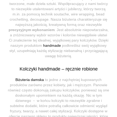
tworzone, małe dzieła sztuki. Współpracujący z nami twórcy
to niezwykle utalentowani artyści i jubilerzy, którzy tworzą
m.in. za pomocą technik soutache, wire wrapping, bead
crochetting, decoupage. Nasza biżuteria charakteryzuje się
najwyższą jakością, kreatywną formą oraz niezwykle
precyzyjnym wykonaniem
. Jest absolutnie niepowtarzalna,
a zróżnicowany wybór wzorów i kolorów niewątpliwie ułatwi
Ci znalezienie tej idealnej, wyjątkowej pary kolczyków. Dzięki
naszym produktom
handmade
podkreślisz swój wyjątkowy
styl, uzupełniają każdą stylizację niebanalną i przyciągającą
uwagę biżuterią.
Kolczyki handmade – ręcznie robione
Biżuteria damska
to jedne z najchętniej kupowanych
produktów zarówno przez kobiety, jak i mężczyzn. Panowie
również często dokonują zakupu kolczyków, ponieważ są one
doskonałym upominkiem na każdą okazję. Nic w tym
dziwnego － w końcu kolczyki to niezwykle zgrabne i
subtelne dodatki, które potrafią całkowicie odmienić wygląd
fryzury, twarzy, a nawet całej stylizacji. Kolczyki dostępne w
ofercie naszego sklepu to produkty najwyższej jakości, które