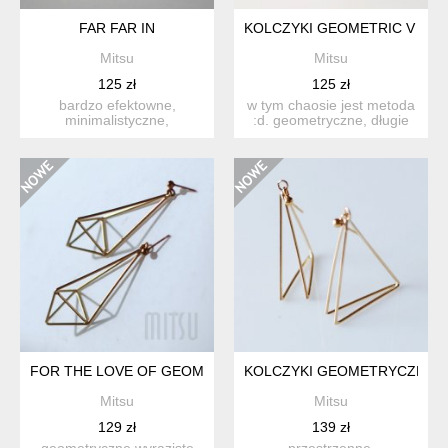
FAR FAR IN
KOLCZYKI GEOMETRIC V SIL
Mitsu
Mitsu
125 zł
125 zł
bardzo efektowne,
w tym chaosie jest metoda
minimalistyczne,
:d. geometryczne, długie
eleganckie długie, ruchliwe.
kolczyki wykonane ...
zost...
FOR THE LOVE OF GEOMETRY
KOLCZYKI GEOMETRYCZNE W
Mitsu
Mitsu
129 zł
139 zł
geometryczne wyraziste
przestrzenne,