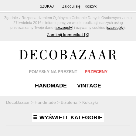
SZUKAJ
Zaloguj się
Koszyk
Zgodnie z Rozporządzeniem Ogólnym o Ochronie Danych Osobowych z dnia
27 kwietnia 2016 r. informujemy, że w celu realizacji naszych usług
przetwarzamy Twoje dane (
szczegóły
) i używamy cookies (
szczegóły
).
Zamknij komunikat [X]
POMYSŁY NA PREZENT
PRZECENY
HANDMADE
VINTAGE
DecoBazaar
>
Handmade
>
Biżuteria
>
Kolczyki
WYŚWIETL KATEGORIE