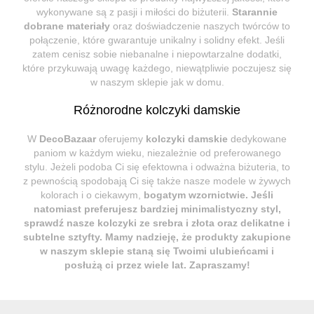
wykonywane są z pasji i miłości do biżuterii.
Starannie
dobrane materiały
oraz doświadczenie naszych twórców to
połączenie, które gwarantuje unikalny i solidny efekt. Jeśli
zatem cenisz sobie niebanalne i niepowtarzalne dodatki,
które przykuwają uwagę każdego, niewątpliwie poczujesz się
w naszym sklepie jak w domu.
Różnorodne kolczyki damskie
W
DecoBazaar
oferujemy
kolczyki damskie
dedykowane
paniom w każdym wieku, niezależnie od preferowanego
stylu. Jeżeli podoba Ci się efektowna i odważna biżuteria, to
z pewnością spodobają Ci się także nasze modele w żywych
kolorach i o ciekawym,
bogatym wzornictwie
. Jeśli
natomiast preferujesz bardziej minimalistyczny styl,
sprawdź nasze kolczyki ze srebra i złota oraz delikatne i
subtelne sztyfty. Mamy nadzieję, że produkty zakupione
w naszym sklepie staną się Twoimi ulubieńcami i
posłużą ci przez wiele lat. Zapraszamy!