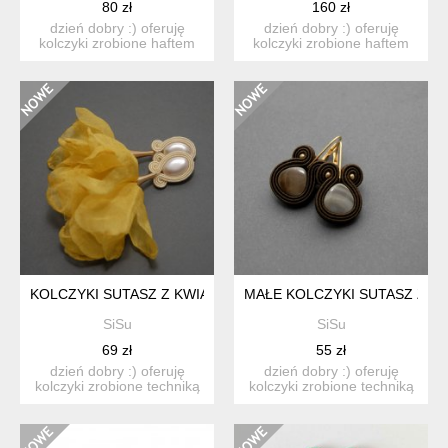
80 zł
160 zł
dzień dobry :) oferuję
dzień dobry :) oferuję
kolczyki zrobione haftem
kolczyki zrobione haftem
sutasz, ozdobione d...
sutasz, ozdobione ...
KOLCZYKI SUTASZ Z KWIATKIEM
MAŁE KOLCZYKI SUTASZ Z M
SiSu
SiSu
69 zł
55 zł
dzień dobry :) oferuję
dzień dobry :) oferuję
kolczyki zrobione techniką
kolczyki zrobione techniką
sutasz, ozdobione...
sutasz, ozdobione...