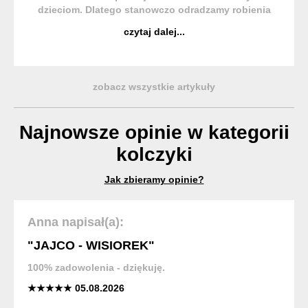
dzieciom. Dlatego stanowczo odradzamy robienia
tego na etapie przedszkola lub wcześniej, choć
czytaj dalej...
zdarza się nam widzieć przebite uszy już u
niemowlaków. Małe dzieci ...
zobacz wszystkie artykuły
Najnowsze opinie w kategorii
kolczyki
Jak zbieramy opinie?
Anna napisał(a):
"JAJCO - WISIOREK"
100% zadowolenia - dziękuję.
★★★★★ 05.08.2026