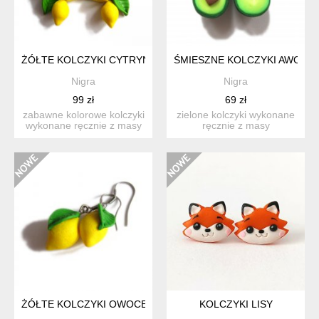
ŻÓŁTE KOLCZYKI CYTRYNY OWOCE
ŚMIESZNE KOLCZYKI AWOKA
Nigra
Nigra
99 zł
69 zł
zabawne kolorowe kolczyki
zielone kolczyki wykonane
wykonane ręcznie z masy
ręcznie z masy
termoutwardzalnej fi...
termoutwardzalnej fimo.
długo...
ŻÓŁTE KOLCZYKI OWOCE CYTRYNY
KOLCZYKI LISY