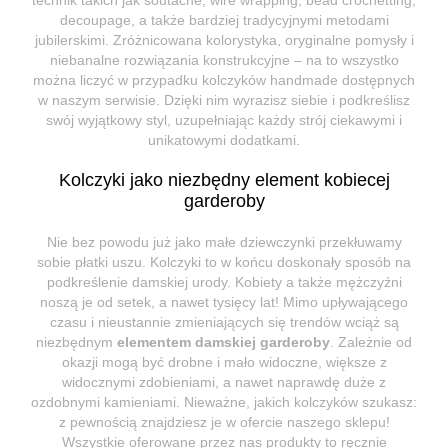
decoupage, a także bardziej tradycyjnymi metodami
jubilerskimi. Zróżnicowana kolorystyka, oryginalne pomysły i
niebanalne rozwiązania konstrukcyjne – na to wszystko
można liczyć w przypadku kolczyków handmade dostępnych
w naszym serwisie. Dzięki nim wyrazisz siebie i podkreślisz
swój wyjątkowy styl, uzupełniając każdy strój ciekawymi i
unikatowymi dodatkami.
Kolczyki jako niezbędny element kobiecej
garderoby
Nie bez powodu już jako małe dziewczynki przekłuwamy
sobie płatki uszu. Kolczyki to w końcu doskonały sposób na
podkreślenie damskiej urody. Kobiety a także mężczyźni
noszą je od setek, a nawet tysięcy lat! Mimo upływającego
czasu i nieustannie zmieniających się trendów wciąż są
niezbędnym
elementem damskiej garderoby
. Zależnie od
okazji mogą być drobne i mało widoczne, większe z
widocznymi zdobieniami, a nawet naprawdę duże z
ozdobnymi kamieniami. Nieważne, jakich kolczyków szukasz:
z pewnością znajdziesz je w ofercie naszego sklepu!
Wszystkie oferowane przez nas produkty to ręcznie