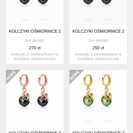
KOLCZYKI OŚMIORNICE Z CZARNĄ PERŁĄ- SREBRO ZŁOCON
KOLCZYKI OŚMIORNICE Z CZ
Issi design
Issi design
270 zł
250 zł
kolczyki z zawieszkami w
kolczyki z zawieszkami w
kształcie ośmiorniczek
kształcie ośmiorniczek
oplatających czarną pe...
oplatających czarną pe...
KOLCZYKI OŚMIORNICE Z CZARNĄ PERŁĄ- RÓŻOWE ZŁOTO 
KOLCZYKI OŚMIORNICE Z ZI