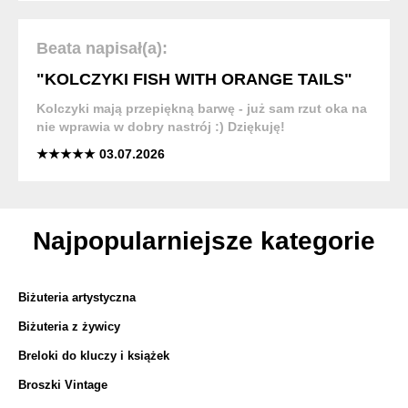
Beata napisał(a):
"KOLCZYKI FISH WITH ORANGE TAILS"
Kolczyki mają przepiękną barwę - już sam rzut oka na
nie wprawia w dobry nastrój :) Dziękuję!
★★★★★ 03.07.2026
Najpopularniejsze kategorie
Biżuteria artystyczna
Biżuteria z żywicy
Breloki do kluczy i książek
Broszki Vintage