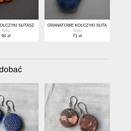
OLCZYKI SUTASZ
GRANATOWE KOLCZYKI SUTASZ Z KWIAT
SiSu
SiSu
90 zł
71 zł
odobać