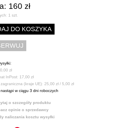
: 160 zł
ych:
1
szt.
ysyłki:
0,00 zł
t InPost: 17,00 zł
zagraniczna (kraje UE): 25,00 zł / 5,00 zł
nastąpi w ciągu 3 dni roboczych
ytaj o szczegóły produktu
acz opinie o sprzedawcy
y naliczania kosztu wysyłki