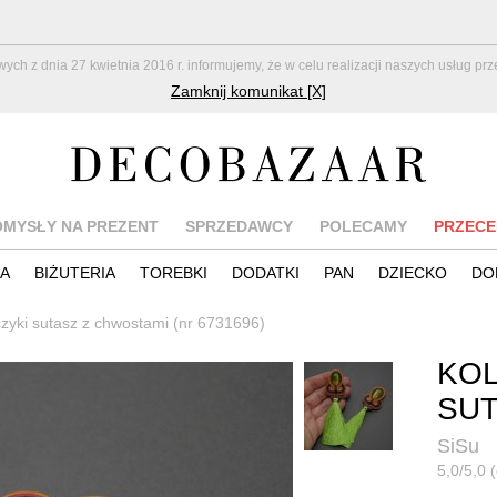
z dnia 27 kwietnia 2016 r. informujemy, że w celu realizacji naszych usług pr
Zamknij komunikat [X]
OMYSŁY NA PREZENT
SPRZEDAWCY
POLECAMY
PRZECE
IA
BIŻUTERIA
TOREBKI
DODATKI
PAN
DZIECKO
DO
czyki sutasz z chwostami (nr 6731696)
KO
SUT
SiSu
5,0/5,0 (