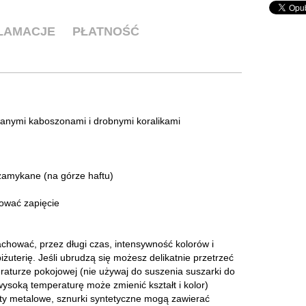
KLAMACJE
PŁATNOŚĆ
owanymi kaboszonami i drobnymi koralikami
 zamykane (na górze haftu)
ować zapięcie
zachować, przez długi czas, intensywność kolorów i
żuterię. Jeśli ubrudzą się możesz delikatnie przetrzeć
raturze pokojowej (nie używaj do suszenia suszarki do
 wysoką temperaturę może zmienić kształt i kolor)
ty metalowe, sznurki syntetyczne mogą zawierać