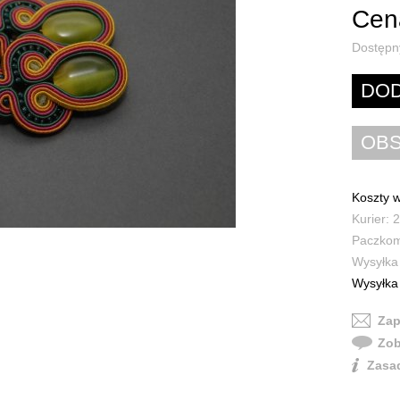
Cena
Dostępn
Koszty w
Kurier: 2
Paczkoma
Wysyłka 
Wysyłka 
Zap
Zob
Zasad