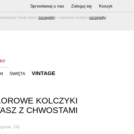
Sprzedawaj u nas
Zaloguj się
Koszyk
zetwarzamy Twoje dane (
szczegóły
) i używamy cookies (
szczegóły
).
NY
VINTAGE
M
ŚWIĘTA
LOROWE KOLCZYKI
ASZ Z CHWOSTAMI
opinie: 24)