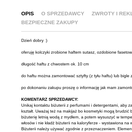
OPIS
O SPRZEDAWCY
ZWROTY I RE
BEZPIECZNE ZAKUPY
Dzień dobry :)
oferuję kolczyki zrobione haftem sutasz, ozdobione faset
długość haftu z chwostem ok. 10 cm
do haftu można zamontować sztyfty (z tyłu haftu) lub bigle
po dokonaniu zakupu proszę o informację jak mam zamont
KOMENTARZ SPRZEDAWCY:
Unikaj kontaktu biżuterii z perfumami i detergentami, aby 
kształt. Uważaj też na makijaż bo kosmetyki mogą brudzić bi
biżuterię letnią wodą z mydłem, a potem wysuszyć w tempe
włosów i nie kładź biżuterii na kaloryferze - wystawiona na
Biżuterii należy używać zgodnie z przeznaczeniem. Elemen