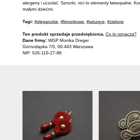
alergeny i uczulać. Sznurki, nici to elementy łatwopalne. 
małymi dziećmi.
Tagi:
#eleganckie
,
#limonkowe
,
#wiszące
,
#zielone
Ten produkt sprzedaje przedsiębiorca.
Co to oznacza?
Dane firmy:
WGP Monika Dreger
Górnośląska 7/5, 00-443 Warszawa
NIP: 526-110-27-88