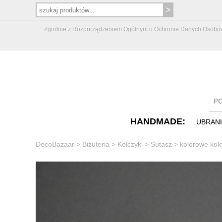
Zgodnie z Rozporządzeniem Ogólnym o Ochronie Danych Osobowych 
P
HANDMADE:
UBRAN
DecoBazaar
>
Biżuteria
>
Kolczyki
>
Sutasz
>
kolorowe kol