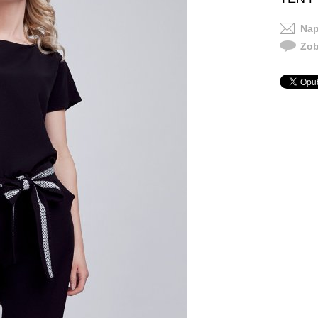
Nap
Zob