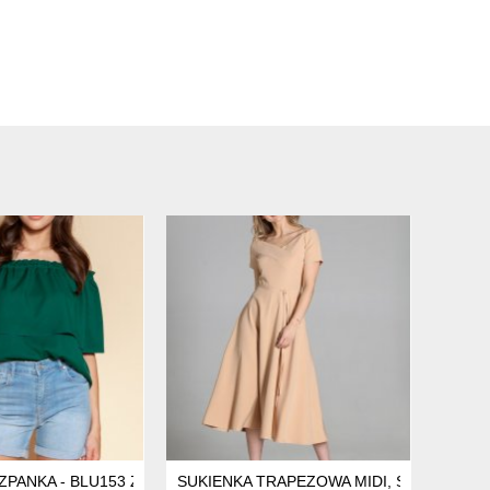
SIE, SUK203 ZIELONY
ZPANKA - BLU153 ZIELONY
SUKIENKA TRAPEZOWA MIDI, SUK181 BE