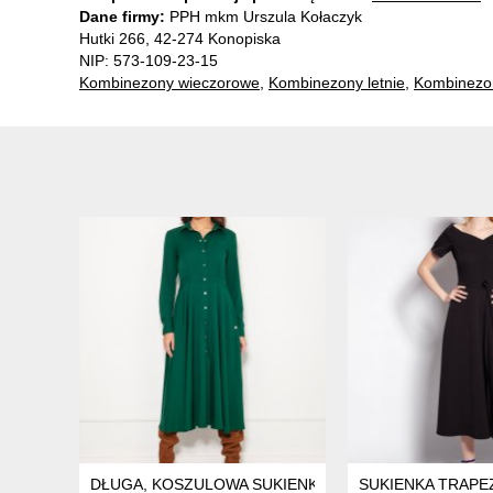
Dane firmy:
PPH mkm Urszula Kołaczyk
Hutki 266, 42-274 Konopiska
NIP: 573-109-23-15
Kombinezony wieczorowe
,
Kombinezony letnie
,
Kombinezo
DŁUGA, KOSZULOWA SUKIENKA NA NAPY, SUK190 ZI
SUKIENKA TRAPE