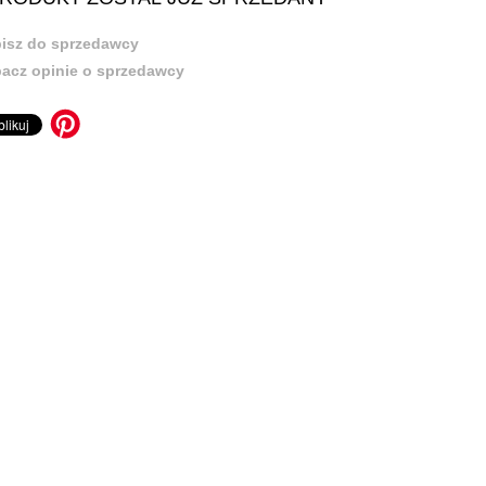
isz do sprzedawcy
acz opinie o sprzedawcy