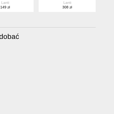
Lanti
Lanti
149 zł
308 zł
odobać