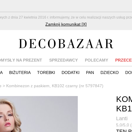
z dnia 27 kwietnia 2016 r. informujemy, że w celu realizacji naszych usług pr
Zamknij komunikat [X]
OMYSŁY NA PREZENT
SPRZEDAWCY
POLECAMY
PRZECE
IA
BIŻUTERIA
TOREBKI
DODATKI
PAN
DZIECKO
DO
e
>
Kombinezon z paskiem, KB102 czarny (nr 5797847)
KOM
KB1
Lanti
5,0/5,0 (
TEN 