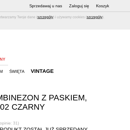
Sprzedawaj u nas
Zaloguj się
Koszyk
zetwarzamy Twoje dane (
szczegóły
) i używamy cookies (
szczegóły
).
NY
VINTAGE
M
ŚWIĘTA
BINEZON Z PASKIEM,
02 CZARNY
opinie: 31)
PRODUKT ZOSTAŁ JUŻ SPRZEDANY