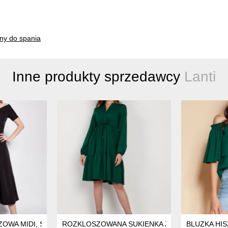
ny do spania
Inne produkty sprzedawcy
Lanti
ELONA
ZOWA MIDI, SUK181 CZARNY
ROZKLOSZOWANA SUKIENKA Z TROCZKIEM W PA
BLUZKA HIS