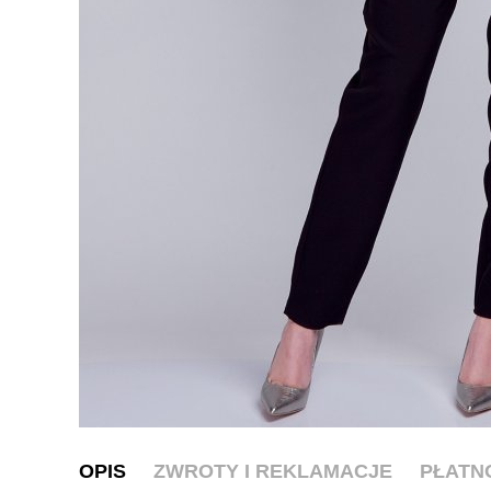
OPIS
ZWROTY I REKLAMACJE
PŁATN