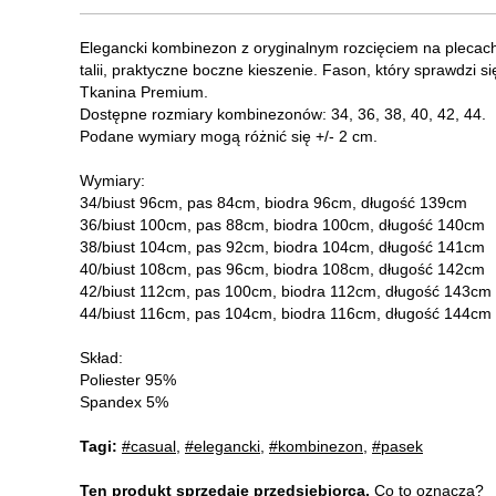
Elegancki kombinezon z oryginalnym rozcięciem na plecach
talii, praktyczne boczne kieszenie. Fason, który sprawdzi si
Tkanina Premium.
Dostępne rozmiary kombinezonów: 34, 36, 38, 40, 42, 44.
Podane wymiary mogą różnić się +/- 2 cm.
Wymiary:
34/biust 96cm, pas 84cm, biodra 96cm, długość 139cm
36/biust 100cm, pas 88cm, biodra 100cm, długość 140cm
38/biust 104cm, pas 92cm, biodra 104cm, długość 141cm
40/biust 108cm, pas 96cm, biodra 108cm, długość 142cm
42/biust 112cm, pas 100cm, biodra 112cm, długość 143cm
44/biust 116cm, pas 104cm, biodra 116cm, długość 144cm
Skład:
Poliester 95%
Spandex 5%
Tagi:
#casual
,
#elegancki
,
#kombinezon
,
#pasek
Ten produkt sprzedaje przedsiębiorca.
Co to oznacza?