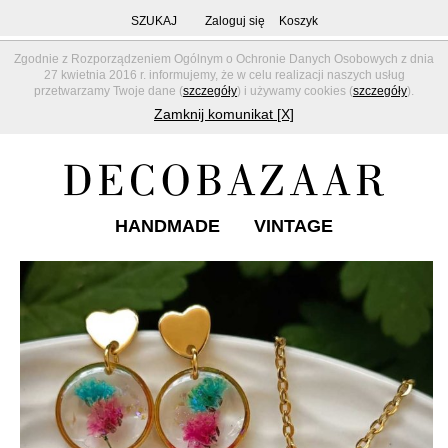
SZUKAJ
Zaloguj się
Koszyk
Zgodnie z Rozporządzeniem Ogólnym o Ochronie Danych Osobowych z dnia
27 kwietnia 2016 r. informujemy, że w celu realizacji naszych usług
przetwarzamy Twoje dane (
szczegóły
) i używamy cookies (
szczegóły
).
Zamknij komunikat [X]
HANDMADE
VINTAGE