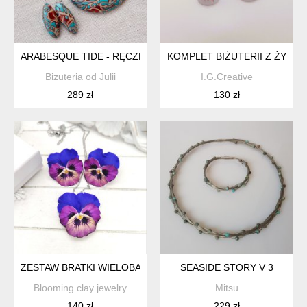
ARABESQUE TIDE - RĘCZNIE ROBIONY KOMPLET BIŻUTERII 
KOMPLET BIŻUTERII Z ŻYWIC
Bizuteria od Julii
I.G.Creative
289 zł
130 zł
ZESTAW BRATKI WIELOBARWNY WISIOREK Z KOLCZYKAMI Z
SEASIDE STORY V 3
Blooming clay jewelry
Mitsu
140 zł
229 zł