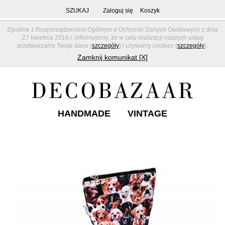
SZUKAJ
Zaloguj się
Koszyk
Zgodnie z Rozporządzeniem Ogólnym o Ochronie Danych Osobowych z dnia
27 kwietnia 2016 r. informujemy, że w celu realizacji naszych usług
przetwarzamy Twoje dane (
szczegóły
) i używamy cookies (
szczegóły
).
Zamknij komunikat [X]
HANDMADE
VINTAGE