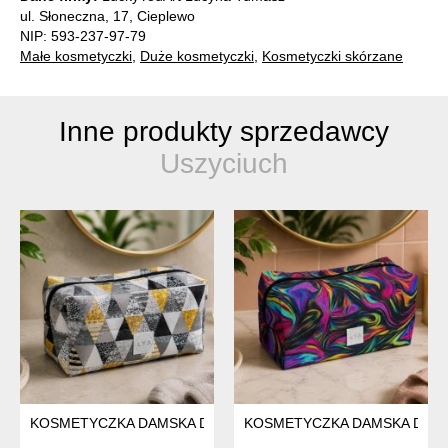
ul. Słoneczna, 17, Cieplewo
NIP: 593-237-97-79
Małe kosmetyczki
,
Duże kosmetyczki
,
Kosmetyczki skórzane
Inne produkty sprzedawcy
Uszyciuch
KOSMETYCZKA DAMSKA DUŻA KOSMETYCZKA PODRÓŻNA WO
KOSMETYCZKA DAMSKA DUŻA