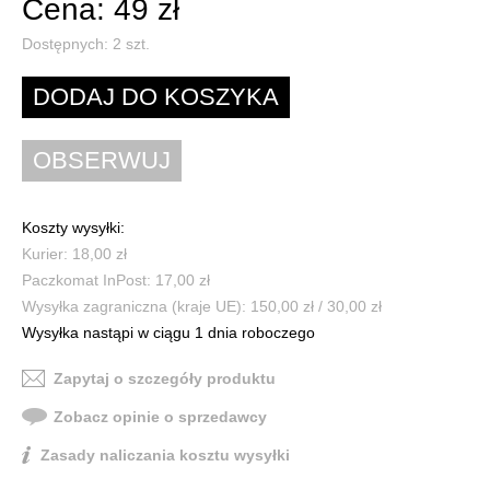
Cena: 49 zł
Dostępnych:
2
szt.
Koszty wysyłki:
Kurier: 18,00 zł
Paczkomat InPost: 17,00 zł
Wysyłka zagraniczna (kraje UE): 150,00 zł / 30,00 zł
Wysyłka nastąpi w ciągu 1 dnia roboczego
Zapytaj o szczegóły produktu
Zobacz opinie o sprzedawcy
Zasady naliczania kosztu wysyłki