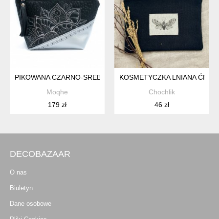
PIKOWANA CZARNO-SREBRNA KOSMETYCZKA Z CHWOSTEM
KOSMETYCZKA LNIANA ĆMA N
Moqhe
Chochlik
179 zł
46 zł
DECOBAZAAR
O nas
Biuletyn
Dane osobowe