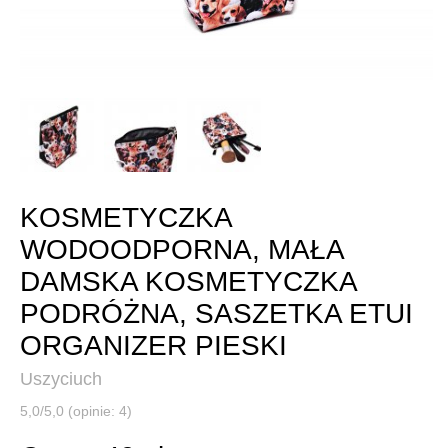
KOSMETYCZKA
WODOODPORNA, MAŁA
DAMSKA KOSMETYCZKA
PODRÓŻNA, SASZETKA ETUI
ORGANIZER PIESKI
Uszyciuch
5,0/5,0 (opinie: 4)