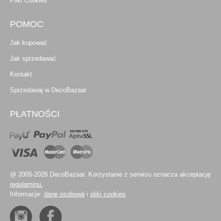
Pliki Cookies
POMOC
Jak kupować
Jak sprzedawać
Kontakt
Sprzedawaj w DecoBazaar
PŁATNOŚCI
@ 2005-2026 DecoBazaar. Korzystanie z serwisu oznacza akceptację
regulaminu.
Informacje:
dane osobowe
i
pliki cookies