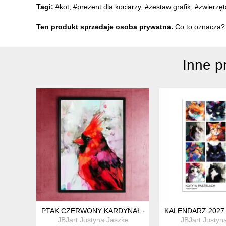
Tagi:
#kot
,
#prezent dla kociarzy
,
#zestaw grafik
,
#zwierzęt
Ten produkt sprzedaje osoba prywatna.
Co to oznacza?
Inne p
PTAK CZERWONY KARDYNAŁ - WYDRUK NA PLAKACIE 
KALENDARZ 2027
JBJart Justyna Jaszke
JBJart Justyn