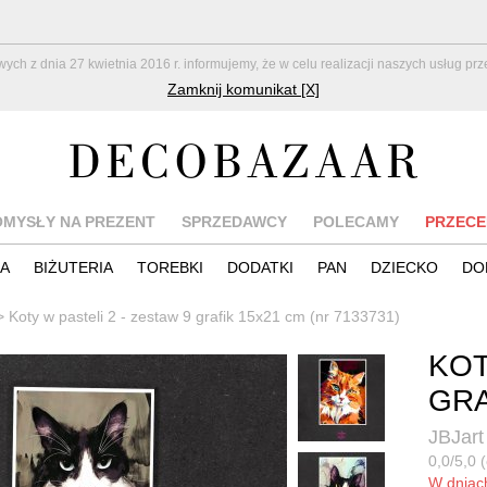
z dnia 27 kwietnia 2016 r. informujemy, że w celu realizacji naszych usług pr
Zamknij komunikat [X]
OMYSŁY NA PREZENT
SPRZEDAWCY
POLECAMY
PRZECE
IA
BIŻUTERIA
TOREBKI
DODATKI
PAN
DZIECKO
DO
>
Koty w pasteli 2 - zestaw 9 grafik 15x21 cm (nr 7133731)
KOT
GRA
JBJart
0,0/5,0 (
W dnia