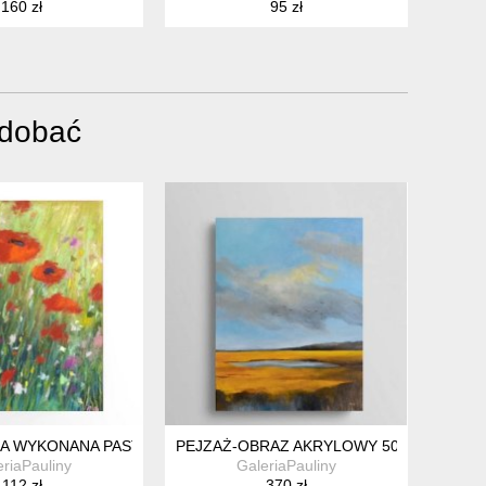
160 zł
95 zł
odobać
CA WYKONANA PASTELAMI
PEJZAŻ-OBRAZ AKRYLOWY 50/40 CM
eriaPauliny
GaleriaPauliny
112 zł
370 zł