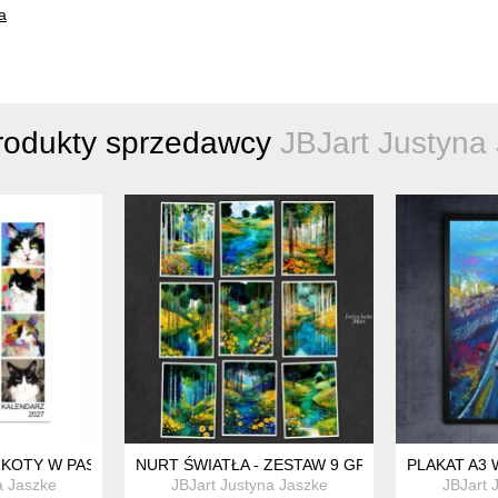
a
rodukty sprzedawcy
JBJart Justyna
NA A3
 KOTY W PASTELACH 15X21 CM
NURT ŚWIATŁA - ZESTAW 9 GRAFIK 15X21 CM
PLAKAT A3
a Jaszke
JBJart Justyna Jaszke
JBJart 