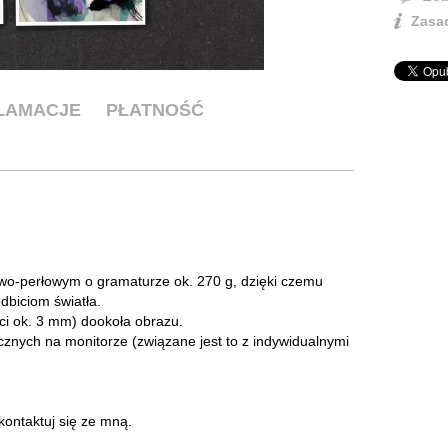
Zasad
KLAMACJE
PŁATNOŚĆ
owo-perłowym o gramaturze ok. 270 g, dzięki czemu
dbiciom światła.
ci ok. 3 mm) dookoła obrazu.
cznych na monitorze (związane jest to z indywidualnymi
skontaktuj się ze mną.