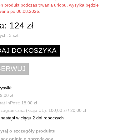
en produkt podczas trwania urlopu, wysyłka będzie
owana po 08.08.2026.
: 124 zł
ych:
3
szt.
ysyłki:
9,00 zł
t InPost: 18,00 zł
zagraniczna (kraje UE): 100,00 zł / 20,00 zł
nastąpi w ciągu 2 dni roboczych
ytaj o szczegóły produktu
acz opinie o sprzedawcy