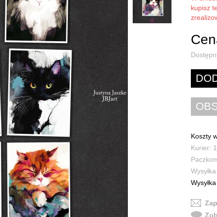
kupisz t
zrealiz
Cena
Dostępn
Koszty w
Kurier: 1
Paczkoma
Wysyłka 
Wysyłka 
Zap
Zob