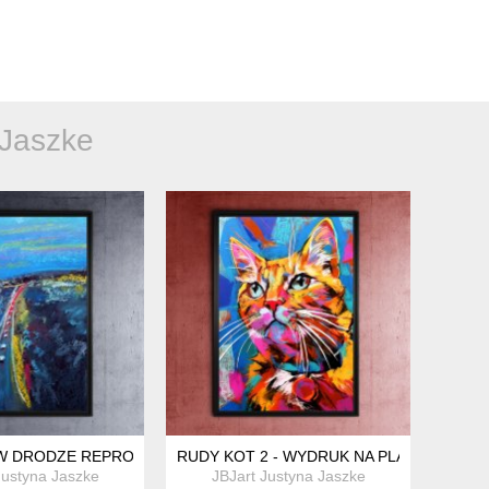
 Jaszke
 W DRODZE REPRODUKCJA PASTELI SUCHYCH
RUDY KOT 2 - WYDRUK NA PLAKACIE NA A
Justyna Jaszke
JBJart Justyna Jaszke