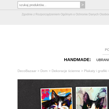
Zgodnie z Rozporządzeniem Ogólnym o Ochronie Danych Osobowych 
P
HANDMADE:
UBRAN
DecoBazaar
>
Dom
>
Dekoracje ścienne
>
Plakaty i grafiki