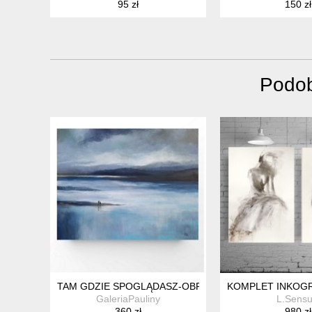
95 zł
150 zł
Podob
TAM GDZIE SPOGLĄDASZ-OBRAZ AKRYLOWY FORMAT
KOMPLET INKOGR
GaleriaPauliny
L.Sensu
360 zł
980 zł