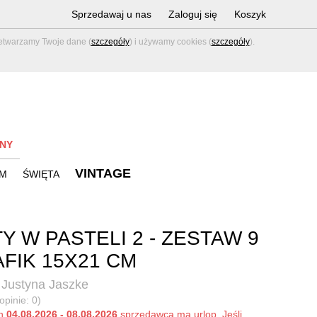
Sprzedawaj u nas
Zaloguj się
Koszyk
zetwarzamy Twoje dane (
szczegóły
) i używamy cookies (
szczegóły
).
NY
VINTAGE
M
ŚWIĘTA
Y W PASTELI 2 - ZESTAW 9
FIK 15X21 CM
 Justyna Jaszke
opinie: 0)
ch
04.08.2026 - 08.08.2026
sprzedawca ma urlop. Jeśli