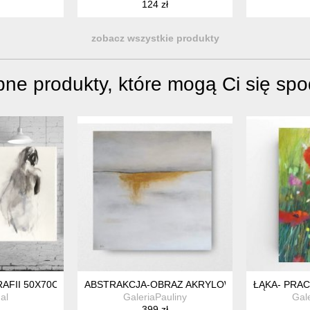
124 zł
zobacz wszystkie produkty
ne produkty, które mogą Ci się sp
U 40/50 CM
AFII 50X70CM
ABSTRAKCJA-OBRAZ AKRYLOWY 60/60 CM
ŁĄKA- PRA
al
GaleriaPauliny
Gal
399 zł