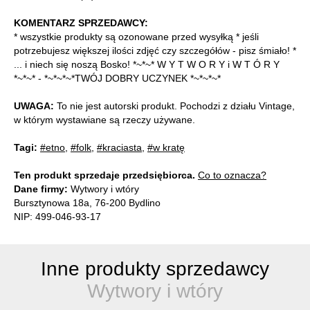
KOMENTARZ SPRZEDAWCY:
* wszystkie produkty są ozonowane przed wysyłką * jeśli
potrzebujesz większej ilości zdjęć czy szczegółów - pisz śmiało! *
... i niech się noszą Bosko! *~*~* W Y T W O R Y i W T Ó R Y
*~*~* - *~*~*~*TWÓJ DOBRY UCZYNEK *~*~*~*
UWAGA:
To nie jest autorski produkt. Pochodzi z działu Vintage,
w którym wystawiane są rzeczy używane.
Tagi:
#etno
,
#folk
,
#kraciasta
,
#w kratę
Ten produkt sprzedaje przedsiębiorca.
Co to oznacza?
Dane firmy:
Wytwory i wtóry
Bursztynowa 18a, 76-200 Bydlino
NIP: 499-046-93-17
Inne produkty sprzedawcy
Wytwory i wtóry