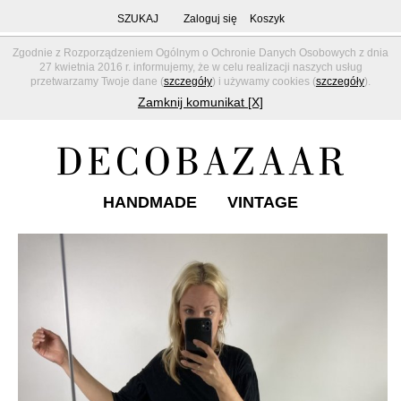
SZUKAJ
Zaloguj się
Koszyk
Zgodnie z Rozporządzeniem Ogólnym o Ochronie Danych Osobowych z dnia
27 kwietnia 2016 r. informujemy, że w celu realizacji naszych usług
przetwarzamy Twoje dane (
szczegóły
) i używamy cookies (
szczegóły
).
Zamknij komunikat [X]
HANDMADE
VINTAGE