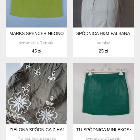
MARKS SPENCER NEONOWA SPÓDNICA MINI Z WEŁNĄ Z METKĄ
SPÓDNICA H&M FALBANA TREN
szmatki-u-Renatki
Valoisa
45 zł
25 zł
ZIELONA SPÓDNICA Z HAFTAMI, VINTAGE (JAK ZARA)
TU SPÓDNICA MINI EKOSKÓRA 
Drugie życie rzeczy
szmatki-u-Renatki