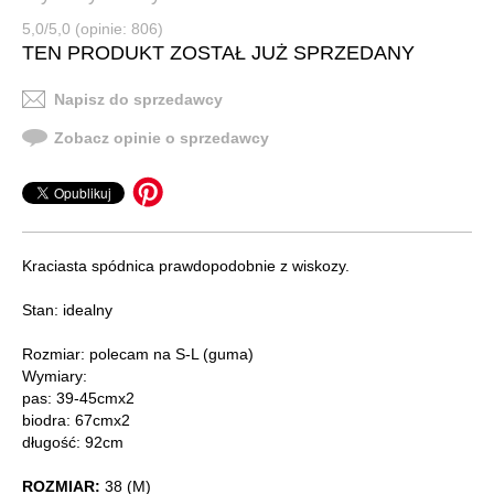
5,0/5,0 (opinie: 806)
TEN PRODUKT ZOSTAŁ JUŻ SPRZEDANY
Napisz do sprzedawcy
Zobacz opinie o sprzedawcy
Kraciasta spódnica prawdopodobnie z wiskozy.
Stan: idealny
Rozmiar: polecam na S-L (guma)
Wymiary:
pas: 39-45cmx2
biodra: 67cmx2
długość: 92cm
ROZMIAR:
38 (M)