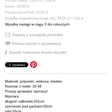
Poczta Polska: 15,00 zł / 3,00 zł
Kurier: 18,00 zł
Paczkomat InPost: 13,00 zł
Wysyłka zagraniczna (kraje UE): 39,00 zł / 7,80 zł
Wysyłka nastąpi w ciągu 3 dni roboczych
Zapytaj o szczegóły produktu
Zobacz opinie o sprzedawcy
Zasady naliczania kosztu wysyłki
Materiał: polyester, wiskoza, elastan
Rozmiar z metki: 20 48
Proszę sprawdzić wymiary!
Wymiary:
długość całkowita:101cm
szerokość pod pachami:55cm
talia:55cm