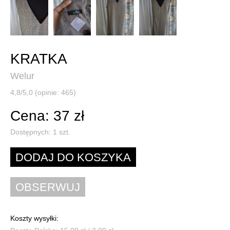
KRATKA
Welur
4,8/5,0 (opinie: 465)
Cena: 37 zł
Dostępnych:
1
szt.
Koszty wysyłki: