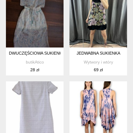
DWUCZĘŚCIOWA SUKIENKA #24
JEDWABNA SUKIENKA
butikAtico
Wytwory i wtóry
28 zł
69 zł