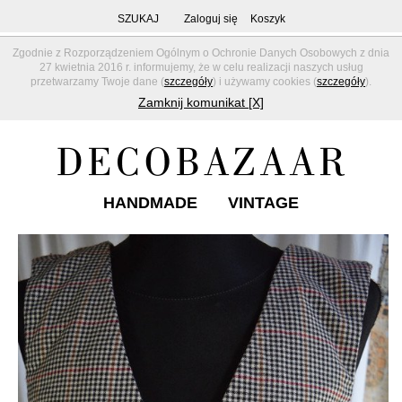
SZUKAJ
Zaloguj się
Koszyk
Zgodnie z Rozporządzeniem Ogólnym o Ochronie Danych Osobowych z dnia
27 kwietnia 2016 r. informujemy, że w celu realizacji naszych usług
przetwarzamy Twoje dane (
szczegóły
) i używamy cookies (
szczegóły
).
Zamknij komunikat [X]
HANDMADE
VINTAGE