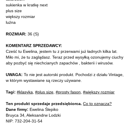
sukienka w kratkę next
plus size
większy rozmiar
luźna
ROZMIAR:
36 (S)
KOMENTARZ SPRZEDAWCY:
Cześć tu Ewelina, jestem tu z przerwami już ładnych kilka lat.
Miło mi, że tu zaglądasz. Teraz przed wysyłką ozonujemy ciuchy
aby pozbyć się niechcianych zapachów , bakterii i wirusów.
UWAGA:
To nie jest autorski produkt. Pochodzi z działu Vintage,
w którym wystawiane są rzeczy używane.
Tagi:
#klasyka
,
#plus size
,
#prosty fason
,
#większy rozmiar
Ten produkt sprzedaje przedsiębiorca.
Co to oznacza?
Dane firmy:
Ewelina Ślepiko
Bruyca 34, Aleksandrw Lodzki
NIP: 732-204-31-54