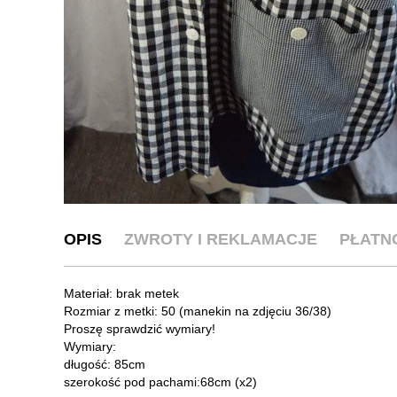
OPIS
ZWROTY I REKLAMACJE
PŁATN
Materiał: brak metek
Rozmiar z metki: 50 (manekin na zdjęciu 36/38)
Proszę sprawdzić wymiary!
Wymiary:
długość: 85cm
szerokość pod pachami:68cm (x2)