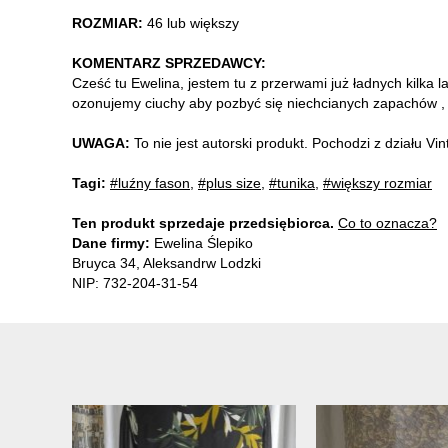
ROZMIAR:
46 lub większy
KOMENTARZ SPRZEDAWCY:
Cześć tu Ewelina, jestem tu z przerwami już ładnych kilka l
ozonujemy ciuchy aby pozbyć się niechcianych zapachów , b
UWAGA:
To nie jest autorski produkt. Pochodzi z działu V
Tagi:
#luźny fason
,
#plus size
,
#tunika
,
#większy rozmiar
Ten produkt sprzedaje przedsiębiorca.
Co to oznacza?
Dane firmy:
Ewelina Ślepiko
Bruyca 34, Aleksandrw Lodzki
NIP: 732-204-31-54