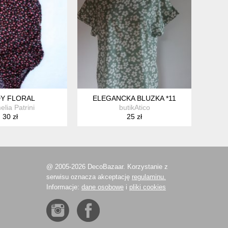
Y FLORAL
ELEGANCKA BLUZKA *11
lia Patrini
butikAtico
30 zł
25 zł
@ 2005-2026 DecoBazaar. Korzystanie z
serwisu oznacza akceptację
regulaminu.
Informacje:
dane osobowe
i
pliki cookies