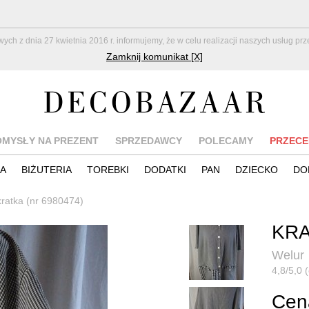
z dnia 27 kwietnia 2016 r. informujemy, że w celu realizacji naszych usług pr
Zamknij komunikat [X]
OMYSŁY NA PREZENT
SPRZEDAWCY
POLECAMY
PRZECE
IA
BIŻUTERIA
TOREBKI
DODATKI
PAN
DZIECKO
DO
 kratka (nr 6980474)
KRA
Welur
4,8/5,0 
Cena