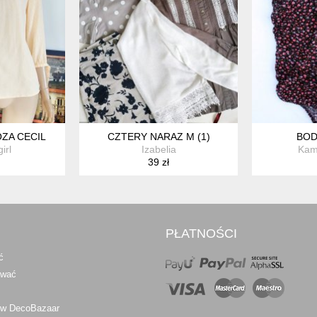
OZA CECIL
CZTERY NARAZ M (1)
BOD
irl
Izabelia
Kame
39 zł
PŁATNOŚCI
ć
awać
 w DecoBazaar