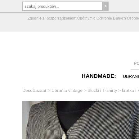
Zgodnie z Rozporządzeniem Ogólnym o Ochronie Danych Osobowych 
P
HANDMADE:
UBRAN
DecoBazaar
>
Ubrania vintage
>
Bluzki i T-shirty
>
kratka i