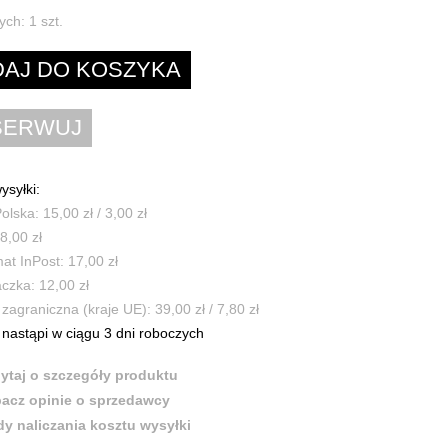
ych:
1
szt.
ysyłki:
olska: 15,00 zł / 3,00 zł
8,00 zł
t InPost: 17,00 zł
czka: 12,00 zł
zagraniczna (kraje UE): 39,00 zł / 7,80 zł
nastąpi w ciągu 3 dni roboczych
ytaj o szczegóły produktu
acz opinie o sprzedawcy
y naliczania kosztu wysyłki