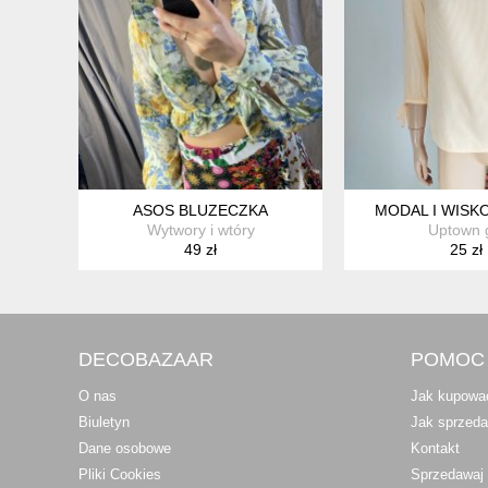
ASOS BLUZECZKA
MODAL I WISK
Wytwory i wtóry
Uptown g
49 zł
25 zł
DECOBAZAAR
POMOC
O nas
Jak kupowa
Biuletyn
Jak sprzed
Dane osobowe
Kontakt
Pliki Cookies
Sprzedawaj