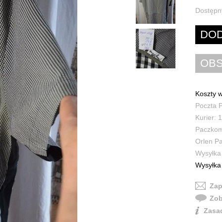
Dostępn
Koszty w
Poczta P
Kurier: 1
Paczkoma
Orlen Pa
Wysyłka 
Wysyłka 
Zap
Zob
Zasad