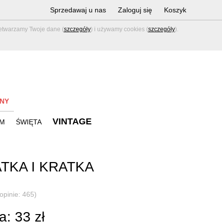
Sprzedawaj u nas
Zaloguj się
Koszyk
zetwarzamy Twoje dane (
szczegóły
) i używamy cookies (
szczegóły
).
NY
VINTAGE
M
ŚWIĘTA
TKA I KRATKA
(opinie: 465)
: 33 zł