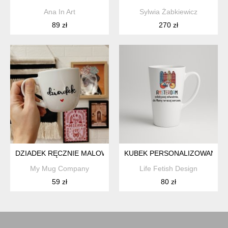
Ana In Art
Sylwia Żabkiewicz
89 zł
270 zł
DZIADEK RĘCZNIE MALOWANY KUBEK 350ML
KUBEK PERSONALIZOWANY L
My Mug Company
Life Fetish Design
59 zł
80 zł