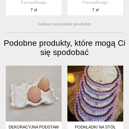
FarrowDesign
FarrowDesign
7 zł
7 zł
zobacz wszystkie produkty
Podobne produkty, które mogą Ci
się spodobać
DEKORACYJNA PODSTAWKA NA JAJKA PISANKI | NOWOCZESN
PODKŁADKI NA STÓŁ