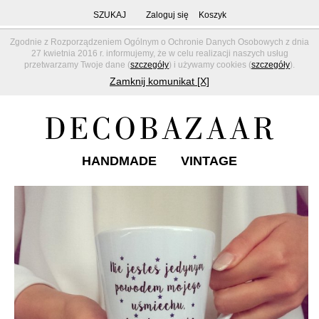
SZUKAJ
Zaloguj się
Koszyk
Zgodnie z Rozporządzeniem Ogólnym o Ochronie Danych Osobowych z dnia
27 kwietnia 2016 r. informujemy, że w celu realizacji naszych usług
przetwarzamy Twoje dane (
szczegóły
) i używamy cookies (
szczegóły
).
Zamknij komunikat [X]
HANDMADE
VINTAGE