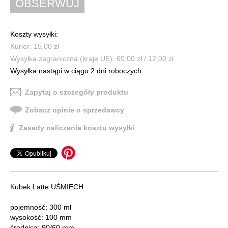
Koszty wysyłki:
Kurier: 15,00 zł
Wysyłka zagraniczna (kraje UE): 60,00 zł / 12,00 zł
Wysyłka nastąpi w ciągu 2 dni roboczych
Zapytaj o szczegóły produktu
Zobacz opinie o sprzedawcy
Zasady naliczania kosztu wysyłki
Kubek Latte UŚMIECH
pojemność: 300 ml
wysokość: 100 mm
średnica: 90/60 mm