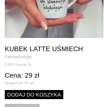
KUBEK LATTE UŚMIECH
FarrowDesign
5,0/5,0 (opinie: 5)
Cena: 29 zł
Dostępnych:
97
szt.