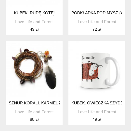
KUBEK. RUDĘ KOTĘ!
PODKŁADKA POD MYSZ (WYB
Love Life and Forest
Love Life and Forest
49 zł
72 zł
SZNUR KORALI. KARMEL Z MIODEM W STYLU BOHO
KUBEK. OWIECZKA SZYDEŁKU
Love Life and Forest
Love Life and Forest
88 zł
49 zł