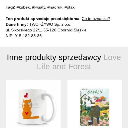
Tagi:
#kubek
,
#kwiaty
,
#nadruk
,
#ptaki
Ten produkt sprzedaje przedsiębiorca.
Co to oznacza?
Dane firmy:
TWO -ŻYWO Sp. z o.o.
ul. Sikorskiego 22/1, 55-120 Oborniki Śląskie
NIP: 915-182-88-36
Inne produkty sprzedawcy
Love
Life and Forest