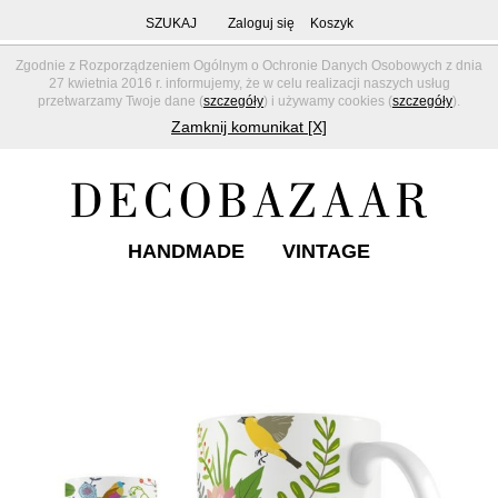
SZUKAJ
Zaloguj się
Koszyk
Zgodnie z Rozporządzeniem Ogólnym o Ochronie Danych Osobowych z dnia
27 kwietnia 2016 r. informujemy, że w celu realizacji naszych usług
przetwarzamy Twoje dane (
szczegóły
) i używamy cookies (
szczegóły
).
Zamknij komunikat [X]
HANDMADE
VINTAGE