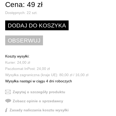
Cena: 49 zł
Dostępnych:
22
szt.
Koszty wysyłki:
Kurier: 24,00 zł
Paczkomat InPost: 24,00 zł
Wysyłka zagraniczna (kraje UE): 80,00 zł / 16,00 zł
Wysyłka nastąpi w ciągu 4 dni roboczych
Zapytaj o szczegóły produktu
Zobacz opinie o sprzedawcy
Zasady naliczania kosztu wysyłki