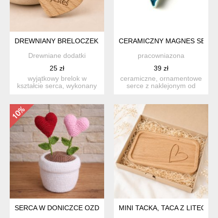
DREWNIANY BRELOCZEK SERCE - DOBRZE, ŻE JESTEŚ, BRE
CERAMICZNY MAGNES SERCE
Drewniane dodatki
pracowniazona
25 zł
39 zł
wyjątkowy brelok w
ceramiczne, ornamentowe
kształcie serca, wykonany
serce z naklejonym od
z naturalnego drewna
spodu okrągłym, bardzo
dębo...
s...
SERCA W DONICZCE OZDOBA DEKORACJA
MINI TACKA, TACA Z LITEG