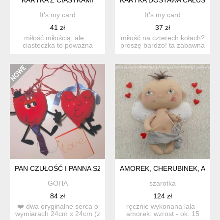
It's my card
It's my card
41 zł
37 zł
miłość miłością, ale…
miłość na czterech kołach?
ciasteczka to poważna
proszę bardzo! ta zabawna
sprawa! ta urocza i
kartka walentynk...
zabaw...
PAN CZUŁOŚĆ I PANNA SZEPTKA Z KRAINY SERC
AMOREK, CHERUBINEK, ANIO
GOHA
szarotka
84 zł
124 zł
❤️ dwa oryginalne serca o
ręcznie wykonana lala -
wymiarach 24cm x 24cm (z
amorek. wzrost - ok. 15