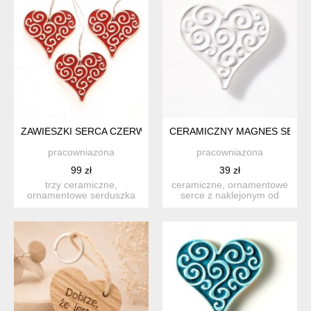
ZAWIESZKI SERCA CZERWONE
CERAMICZNY MAGNES SERCE 
pracowniazona
pracowniazona
99 zł
39 zł
trzy ceramiczne,
ceramiczne, ornamentowe
ornamentowe serduszka
serce z naklejonym od
do zawieszenia. wykonane
spodu okrągłym, bardzo
z jasn...
s...