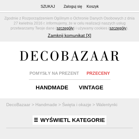
SZUKAJ
Zaloguj się
Koszyk
Zgodnie z Rozporządzeniem Ogólnym o Ochronie Danych Osobowych z dnia
27 kwietnia 2016 r. informujemy, że w celu realizacji naszych usług
przetwarzamy Twoje dane (
szczegóły
) i używamy cookies (
szczegóły
).
Zamknij komunikat [X]
POMYSŁY NA PREZENT
PRZECENY
HANDMADE
VINTAGE
DecoBazaar
>
Handmade
>
Święta i okazje
>
Walentynki
WYŚWIETL KATEGORIE