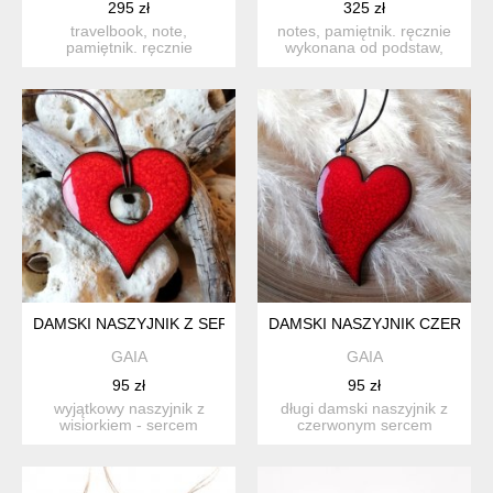
295 zł
325 zł
travelbook, note,
notes, pamiętnik. ręcznie
pamiętnik. ręcznie
wykonana od podstaw,
wykonana od podstaw,
twarda okładka, ręcznie...
twarda okład...
DAMSKI NASZYJNIK Z SERCEM CZERWONE SERDUSZKO Z ROZ
DAMSKI NASZYJNIK CZERWON
GAIA
GAIA
95 zł
95 zł
wyjątkowy naszyjnik z
długi damski naszyjnik z
wisiorkiem - sercem
czerwonym sercem
ceramicznym w kolorze
ceramicznym - dużym,
głębok...
asymetr...