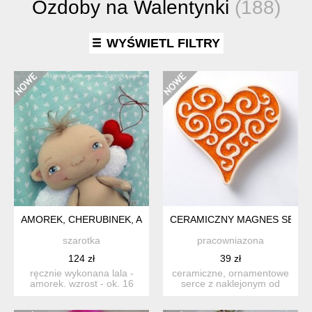
Ozdoby na Walentynki
(188)
WYŚWIETL FILTRY
AMOREK, CHERUBINEK, ANIOŁEK LALKA - DEKORACJA TEKS
CERAMICZNY MAGNES SERCE
szarotka
pracowniazona
124 zł
39 zł
ręcznie wykonana lala -
ceramiczne, ornamentowe
amorek. wzrost - ok. 16
serce z naklejonym od
cm. lala ma doczepiony...
spodu okrągłym, bardzo
s...