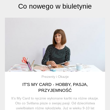
Co nowego w biuletynie
Prezenty i Okazje
IT'S MY CARD - HOBBY, PASJA,
PRZYJEMNOŚĆ
It's My Card to ręcznie wykonane kartki na różne okazje.
Oto co Svitlana pisze o swojej pasji: Od dzieciństwa
uwielbiałam różne rękodzieła. Już w wieku 9-10 lat