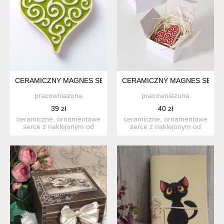
CERAMICZNY MAGNES SERCE OD SERCA, JASNOZIELONY, W
CERAMICZNY MAGNES SERCE
pracowniazona
pracowniazona
39 zł
40 zł
ceramiczne, ornamentowe
ceramiczne, ornamentowe
serce z naklejonym od
serce z naklejonym od
spodu okrągłym, bardzo
spodu okrągłym
s...
magnesem....