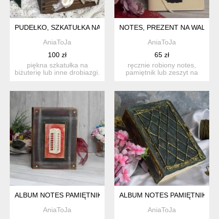
PUDEŁKO, SZKATUŁKA NA BIŻUTERIĘ, PREZENT DLA MAMY, D
NOTES, PREZENT NA WALENT
AniaToJa
AniaToJa
100 zł
65 zł
piękna szkatułka na
ręcznie robiony notes,
biżuterię lub inne drobiazgi.
pamiętnik lub zeszyt na
ręcznie ozdobiona ...
przepisy kuliarne. not...
ALBUM NOTES PAMIĘTNIK, PREZENT NA WALENTYNKI, TRAV
ALBUM NOTES PAMIĘTNIK, P
AniaToJa
AniaToJa