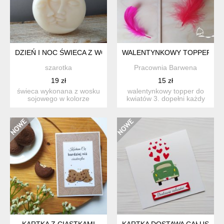
DZIEŃ I NOC ŚWIECA Z WOSKU SOJOWEGO
WALENTYNKOWY TOPPER DO
szarotka
Pracownia Barwena
19 zł
15 zł
świeca wykonana z wosku
walentynkowy topper do
sojowego w kolorze
kwiatów 3. dopełni każdy
naturalnym - kremowym i
bukiet. wymiary: -...
baw...
KARTKA Z CIASTKAMI
KARTKA DOSTAWA CAŁUSÓW