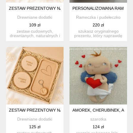
ZESTAW PREZENTOWY NA WALENTYNKI, SMAKUJ ŻYCIE, PR
PERSONALIZOWANA RAMKA ST
Drewniane dodatki
Rameczka i pudełeczko
109 zł
220 zł
zestaw cudownych,
szukasz oryginalnego
drewnianych, naturalnych i
prezentu, który naprawdę
praktycznych dodatków -
robi wrażenie? ta perso...
d...
ZESTAW PREZENTOWY NA WALENTYNKI, ELEGANCKI, NA BO
AMOREK, CHERUBINEK, ANIO
Drewniane dodatki
szarotka
125 zł
124 zł
zestaw cudownych,
ręcznie wykonana lala -