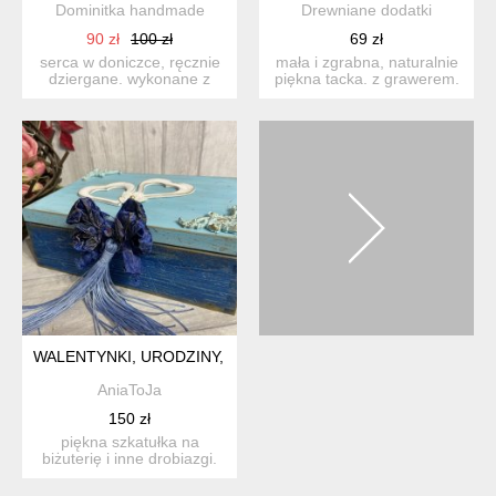
Dominitka handmade
Drewniane dodatki
90 zł
100 zł
69 zł
serca w doniczce, ręcznie
mała i zgrabna, naturalnie
dziergane. wykonane z
piękna tacka. z grawerem.
miękkiej włóczki, wype...
cudowny pomysł na...
WALENTYNKI, URODZINY, PREZENT POD CHOINKĘ, PREZENT 
AniaToJa
150 zł
piękna szkatułka na
biżuterię i inne drobiazgi.
ręcznie malowana, zło...