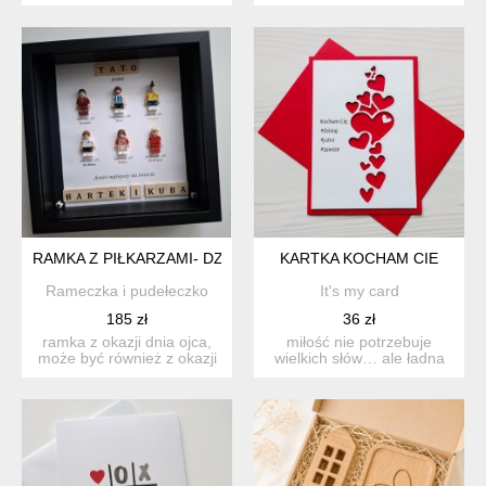
wystającymi elemen...
cm. lala ma doczepiony...
RAMKA Z PIŁKARZAMI- DZIEŃ TATY, URODZINY, WALENTYNKI
KARTKA KOCHAM CIE
Rameczka i pudełeczko
It's my card
185 zł
36 zł
ramka z okazji dnia ojca,
miłość nie potrzebuje
może być również z okazji
wielkich słów… ale ładna
urodzin, lub innej...
kartka na pewno nie zas...