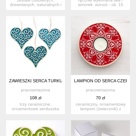
drewnianych, naturalnych i
amorek. wzrost - ok. 15
praktycznych dodatków -
cm. lala ma doczepiony...
d...
ZAWIESZKI SERCA TURKUSOWE
LAMPION OD SERCA CZERWO
pracowniazona
pracowniazona
108 zł
70 zł
trzy ceramiczne,
ceramiczny, ornamentowy
ornamentowe serduszka
lampion (świecznik) z
do zawieszenia. wykonane
motywem serca. wykonany
z jasn...
...