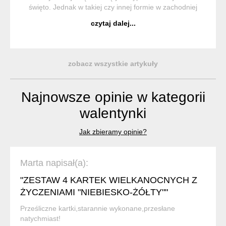
święto. Jednak w takiej czy innej formie w zachodniej
Europie obchodzone były już w średniowieczu. Ponieważ
czytaj dalej...
św. Walenty uznawany jest za patrona z...
zobacz wszystkie artykuły
Najnowsze opinie w kategorii
walentynki
Jak zbieramy opinie?
Marta napisał(a):
"ZESTAW 4 KARTEK WIELKANOCNYCH Z
ŻYCZENIAMI "NIEBIESKO-ŻÓŁTY""
Prześliczne kartki,starannie wykonane,przesłane
natychmiast!