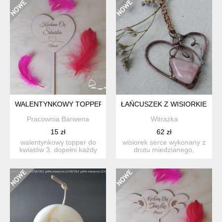
WALENTYNKOWY TOPPER DO KWIATÓW
ŁAŃCUSZEK Z WISIORKIEM N
Pracownia Barwena
Witrażka
15 zł
62 zł
walentynkowy topper do
wisiorek serce wykonany z
kwiatów 3. dopełni każdy
drutu miedzianego,
bukiet. wymiary: -...
ocynowanego i
zapatynowan...