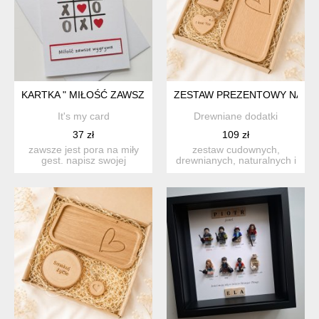
KARTKA " MIŁOŚĆ ZAWSZE WYGRYWA"
ZESTAW PREZENTOWY NA WAL
It's my card
Drewniane dodatki
37 zł
109 zł
zawsze jest pora na miły
zestaw cudownych,
gest. napisz swojej
drewnianych, naturalnych i
połówce kilka romantyczn...
praktycznych dodatków -
d...