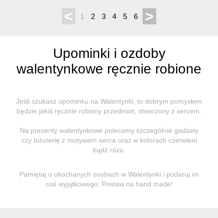
<
>
1
2
3
4
5
6
Upominki i ozdoby
walentynkowe ręcznie robione
Jeśli szukasz upominku na Walentynki, to dobrym pomysłem
będzie jakiś ręcznie robiony przedmiot, stworzony z sercem.
Na prezenty walentynkowe polecamy szczególnie gadżety
czy biżuterię z motywem serca oraz w kolorach czerwieni
bądź różu.
Pamiętaj o ukochanych osobach w Walentynki i podaruj im
coś wyjątkowego. Postaw na hand made!