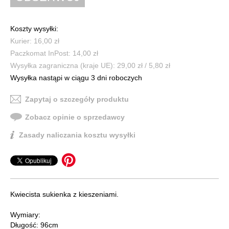
Koszty wysyłki:
Kurier: 16,00 zł
Paczkomat InPost: 14,00 zł
Wysyłka zagraniczna (kraje UE): 29,00 zł / 5,80 zł
Wysyłka nastąpi w ciągu 3 dni roboczych
Zapytaj o szczegóły produktu
Zobacz opinie o sprzedawcy
Zasady naliczania kosztu wysyłki
Kwiecista sukienka z kieszeniami.
Wymiary:
Długość: 96cm