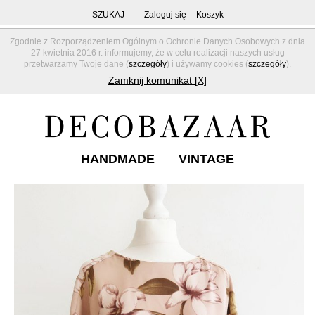
SZUKAJ
Zaloguj się
Koszyk
Zgodnie z Rozporządzeniem Ogólnym o Ochronie Danych Osobowych z dnia
27 kwietnia 2016 r. informujemy, że w celu realizacji naszych usług
przetwarzamy Twoje dane (
szczegóły
) i używamy cookies (
szczegóły
).
Zamknij komunikat [X]
HANDMADE
VINTAGE