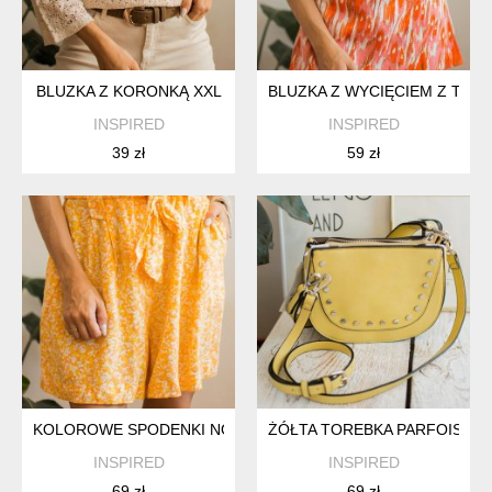
BLUZKA Z KORONKĄ XXL
BLUZKA Z WYCIĘCIEM Z TYŁU
INSPIRED
INSPIRED
39 zł
59 zł
KOLOROWE SPODENKI NOWE 42
ŻÓŁTA TOREBKA PARFOIS N
INSPIRED
INSPIRED
69 zł
69 zł