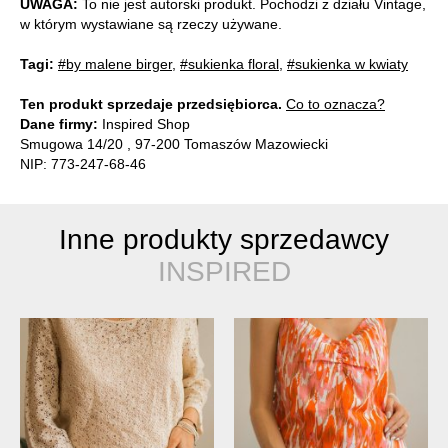
UWAGA:
To nie jest autorski produkt. Pochodzi z działu Vintage,
w którym wystawiane są rzeczy używane.
Tagi:
#by malene birger
,
#sukienka floral
,
#sukienka w kwiaty
Ten produkt sprzedaje przedsiębiorca.
Co to oznacza?
Dane firmy:
Inspired Shop
Smugowa 14/20 , 97-200 Tomaszów Mazowiecki
NIP: 773-247-68-46
Inne produkty sprzedawcy
INSPIRED