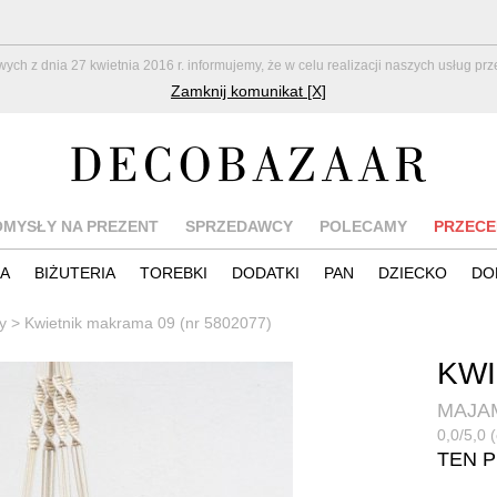
z dnia 27 kwietnia 2016 r. informujemy, że w celu realizacji naszych usług pr
Zamknij komunikat [X]
OMYSŁY NA PREZENT
SPRZEDAWCY
POLECAMY
PRZECE
IA
BIŻUTERIA
TOREBKI
DODATKI
PAN
DZIECKO
DO
y
>
Kwietnik makrama 09 (nr 5802077)
KWI
MAJAM
0,0/5,0 (
TEN 