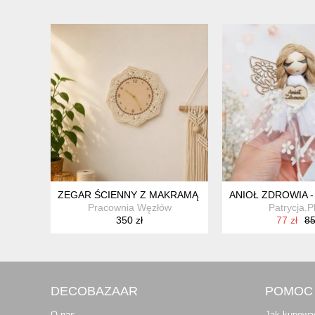
ZEGAR ŚCIENNY Z MAKRAMĄ "BOHO HARMONY" – RĘ
ANIOŁ ZDROWIA -
Pracownia Węzłów
Patrycja.P
350 zł
77 zł
85
DECOBAZAAR
POMOC
O nas
Jak kupowa