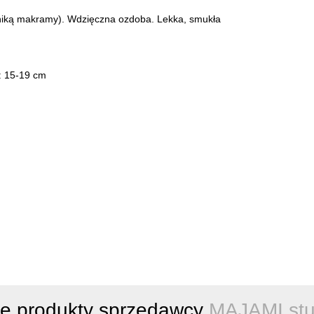
hniką makramy). Wdzięczna ozdoba. Lekka, smukła
i: 15-19 cm
ne produkty sprzedawcy
MAJAMI stu