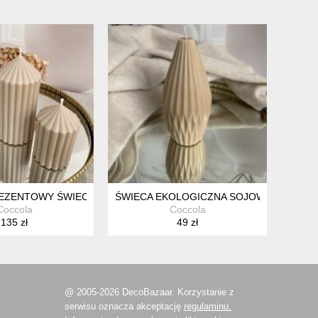
ÓŻ W RAMCE
EZENTOWY ŚWIECE EKOLOGICZNE SOJOWE DEKORACYJNE "GRA
ŚWIECA EKOLOGICZNA SOJOWA DEKORAC
Coccola
Coccola
135 zł
49 zł
@ 2005-2026 DecoBazaar. Korzystanie z
serwisu oznacza akceptację
regulaminu.