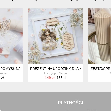
CZNIE PLECIONA DEKORACJA
 POMYSŁ NA PREZENT | ANIOŁEK NA PREZENT
PREZENT NA URODZINY DLA NIEJ - ANIOŁ STR
ZESTAW PR
lecie
Patrycja.Plecie
 zł
149 zł
165 zł
PŁATNOŚCI
ć