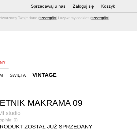
Sprzedawaj u nas
Zaloguj się
Koszyk
zetwarzamy Twoje dane (
szczegóły
) i używamy cookies (
szczegóły
).
NY
VINTAGE
M
ŚWIĘTA
ETNIK MAKRAMA 09
I studio
opinie: 0)
PRODUKT ZOSTAŁ JUŻ SPRZEDANY