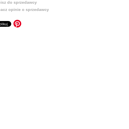
isz do sprzedawcy
acz opinie o sprzedawcy