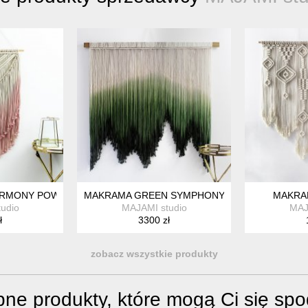
ARMONY POWDER PINK
MAKRAMA GREEN SYMPHONY
MAKRAM
udio
MAJAMI studio
MAJ
ł
3300 zł
zobacz wszystkie produkty
ne produkty, które mogą Ci się sp