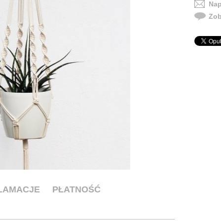
Nap
Zob
KLAMACJE
PŁATNOŚĆ