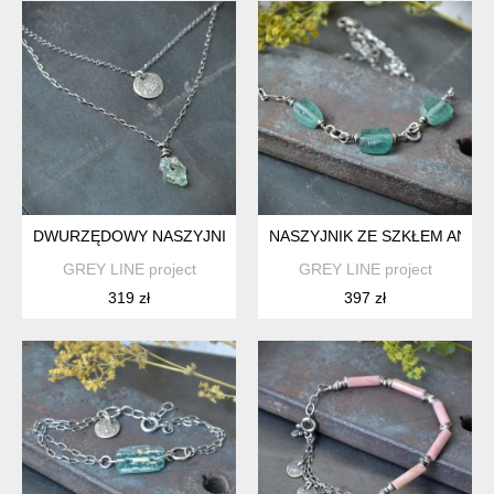
DWURZĘDOWY NASZYJNIK ZE SZKŁEM ANTYCZNYM I OKSY
NASZYJNIK ZE SZKŁEM ANT
GREY LINE project
GREY LINE project
319 zł
397 zł