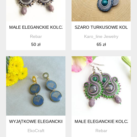
MAŁE ELEGANCKIE KOLCZYKI SUTASZ Z AGATEM W SZAREJ
SZARO TURKUSOWE KOLCZYK
Rebar
Karo_line Jewelry
50 zł
65 zł
WYJĄTKOWE ELEGANCKIE KOLCZYKI Z GLINY POLIMEROWE
MAŁE ELEGANCKIE KOLCZYKI
EkoCraft
Rebar