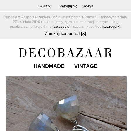
SZUKAJ
Zaloguj się
Koszyk
Zgodnie z Rozporządzeniem Ogólnym o Ochronie Danych Osobowych z dnia
27 kwietnia 2016 r. informujemy, że w celu realizacji naszych usług
przetwarzamy Twoje dane (
szczegóły
) i używamy cookies (
szczegóły
).
Zamknij komunikat [X]
HANDMADE
VINTAGE