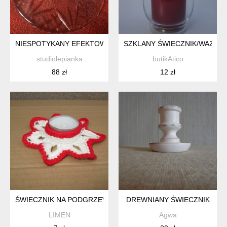
NIESPOTYKANY EFEKTOWNY ORYGINALNY ELEGANCKI KRYS
SZKLANY ŚWIECZNIK/WAZON 
studiolepianka
butikAtico
88 zł
12 zł
ŚWIECZNIK NA PODGRZEWACZA
DREWNIANY ŚWIECZNIK
LIMEN
Agwa