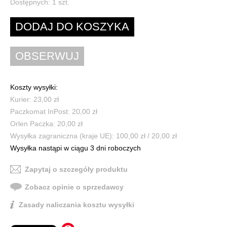
Dostępnych:
1
szt.
Koszty wysyłki:
Kurier: 23,00 zł
Paczkomat InPost: 20,00 zł
Orlen Paczka: 20,00 zł
Wysyłka zagraniczna (kraje UE): 100,00 zł / 20,00 zł
Wysyłka nastąpi w ciągu 3 dni roboczych
Zapytaj o szczegóły produktu
Zobacz opinie o sprzedawcy
Zasady naliczania kosztu wysyłki