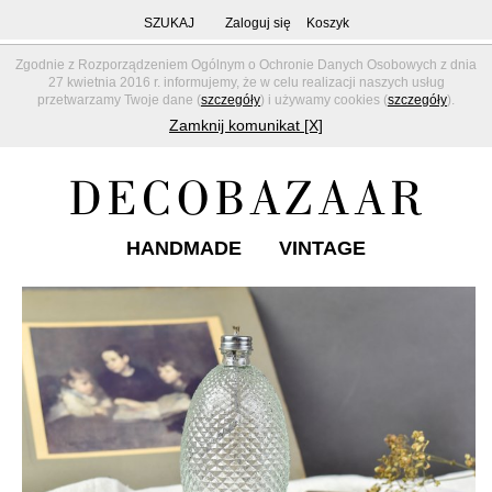
SZUKAJ
Zaloguj się
Koszyk
Zgodnie z Rozporządzeniem Ogólnym o Ochronie Danych Osobowych z dnia
27 kwietnia 2016 r. informujemy, że w celu realizacji naszych usług
przetwarzamy Twoje dane (
szczegóły
) i używamy cookies (
szczegóły
).
Zamknij komunikat [X]
HANDMADE
VINTAGE