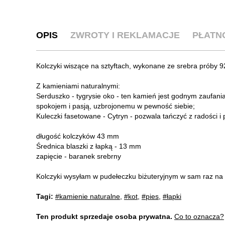
OPIS
ZWROTY I REKLAMACJE
PŁATN
Kolczyki wiszące na sztyftach, wykonane ze srebra próby 9
Z kamieniami naturalnymi:
Serduszko - tygrysie oko - ten kamień jest godnym zaufania
spokojem i pasją, uzbrojonemu w pewność siebie;
Kuleczki fasetowane - Cytryn - pozwala tańczyć z radości i 
długość kolczyków 43 mm
Średnica blaszki z łapką - 13 mm
zapięcie - baranek srebrny
Kolczyki wysyłam w pudełeczku biżuteryjnym w sam raz na
Tagi:
#kamienie naturalne
,
#kot
,
#pies
,
#łapki
Ten produkt sprzedaje osoba prywatna.
Co to oznacza?