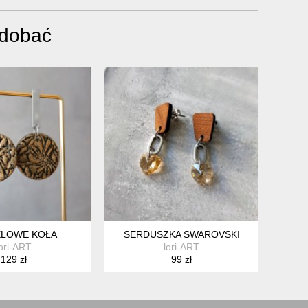
odobać
ELOWE KOŁA
SERDUSZKA SWAROVSKI
lori-ART
lori-ART
129 zł
99 zł