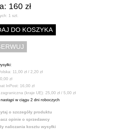
: 160 zł
ych:
1
szt.
ysyłki:
olska: 11,00 zł / 2,20 zł
0,00 zł
t InPost: 16,00 zł
zagraniczna (kraje UE): 25,00 zł / 5,00 zł
nastąpi w ciągu 2 dni roboczych
ytaj o szczegóły produktu
acz opinie o sprzedawcy
y naliczania kosztu wysyłki