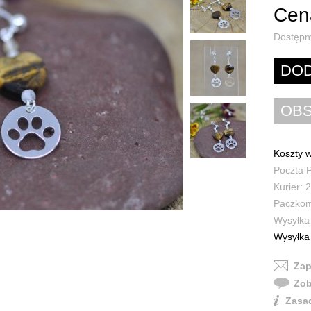
Cena
Dostępn
Koszty w
Poczta P
Kurier: 2
Paczkoma
Wysyłka 
Wysyłka 
Zap
Zob
Zasad