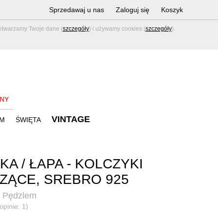
Sprzedawaj u nas
Zaloguj się
Koszyk
zetwarzamy Twoje dane (
szczegóły
) i używamy cookies (
szczegóły
).
NY
VINTAGE
M
ŚWIĘTA
KA / ŁAPA - KOLCZYKI
ZĄCE, SREBRO 925
i Pędzlem
opinie: 1)