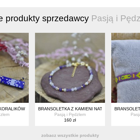
e produkty sprzedawcy
Pasją i Pęd
I CYTRYN
KORALIKÓW MIYUKI
BRANSOLETKA Z KAMIENI NATURALNYCH - AME
BRANSOLET
dzlem
Pasją i Pędzlem
Pasj
160 zł
zobacz wszystkie produkty