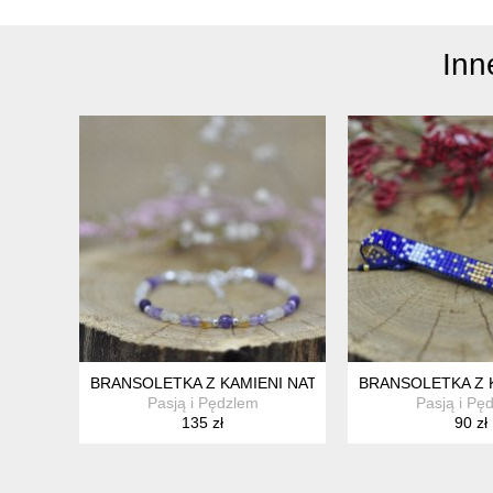
Inn
BRANSOLETKA Z KAMIENI NATURALNYCH - AMETYST 
BRANSOLETKA Z 
Pasją i Pędzlem
Pasją i Pę
135 zł
90 zł