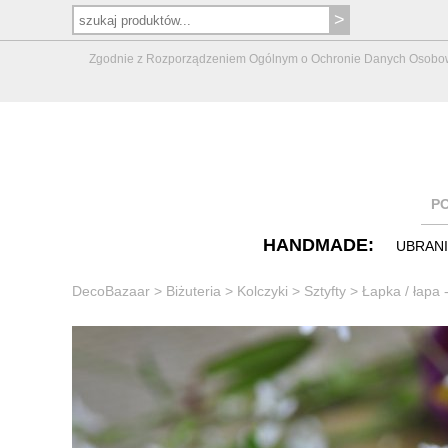
Zgodnie z Rozporządzeniem Ogólnym o Ochronie Danych Osobowych 
P
HANDMADE:
UBRAN
DecoBazaar
>
Biżuteria
>
Kolczyki
>
Sztyfty
>
Łapka / łapa 