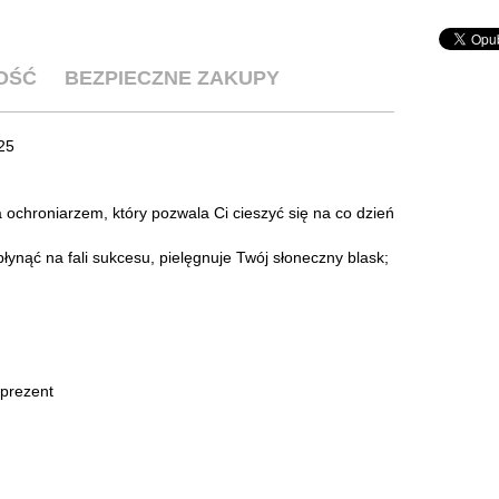
OŚĆ
BEZPIECZNE ZAKUPY
25
 ochroniarzem, który pozwala Ci cieszyć się na co dzień
płynąć na fali sukcesu, pielęgnuje Twój słoneczny blask;
 prezent