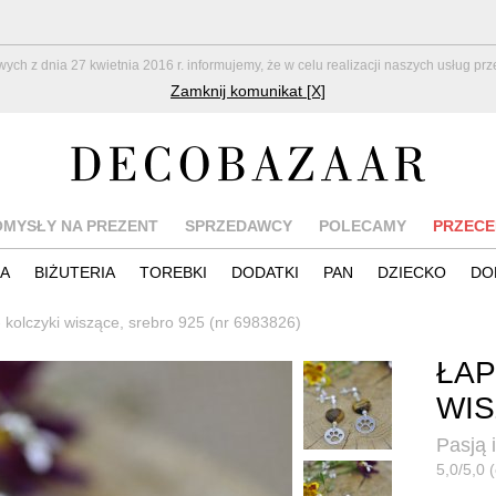
z dnia 27 kwietnia 2016 r. informujemy, że w celu realizacji naszych usług pr
Zamknij komunikat [X]
OMYSŁY NA PREZENT
SPRZEDAWCY
POLECAMY
PRZECE
IA
BIŻUTERIA
TOREBKI
DODATKI
PAN
DZIECKO
DO
- kolczyki wiszące, srebro 925 (nr 6983826)
ŁAP
WIS
Pasją 
5,0/5,0 (