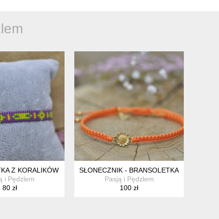
zlem
TYST I CYTRYN
KA Z KORALIKÓW MIYUKI
SŁONECZNIK - BRANSOLETKA Z KWIATKI
ą i Pędzlem
Pasją i Pędzlem
80 zł
100 zł