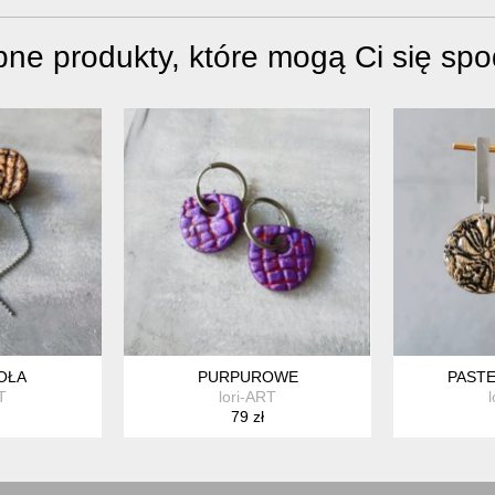
ne produkty, które mogą Ci się sp
OŁA
PURPUROWE
PAST
T
lori-ART
79 zł