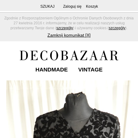
SZUKAJ
Zaloguj się
Koszyk
Zgodnie z Rozporządzeniem Ogólnym o Ochronie Danych Osobowych z dnia
27 kwietnia 2016 r. informujemy, że w celu realizacji naszych usług
przetwarzamy Twoje dane (
szczegóły
) i używamy cookies (
szczegóły
).
Zamknij komunikat [X]
HANDMADE
VINTAGE