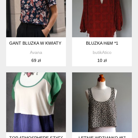
GANT BLUZKA W KWIATY S
BLUZKA H&M *1
Avana
butikAtico
69 zł
10 zł
TOP ATMOSPHERE SZYFON SATYNA GEOMETRIA ZIELEŃ S
LETNIE WDZIANKO *87