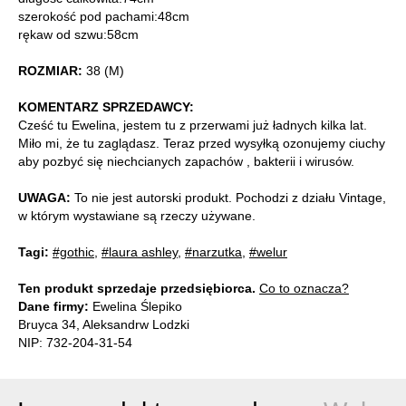
szerokość pod pachami:48cm
rękaw od szwu:58cm
ROZMIAR:
38 (M)
KOMENTARZ SPRZEDAWCY:
Cześć tu Ewelina, jestem tu z przerwami już ładnych kilka lat.
Miło mi, że tu zaglądasz. Teraz przed wysyłką ozonujemy ciuchy
aby pozbyć się niechcianych zapachów , bakterii i wirusów.
UWAGA:
To nie jest autorski produkt. Pochodzi z działu Vintage,
w którym wystawiane są rzeczy używane.
Tagi:
#gothic
,
#laura ashley
,
#narzutka
,
#welur
Ten produkt sprzedaje przedsiębiorca.
Co to oznacza?
Dane firmy:
Ewelina Ślepiko
Bruyca 34, Aleksandrw Lodzki
NIP: 732-204-31-54