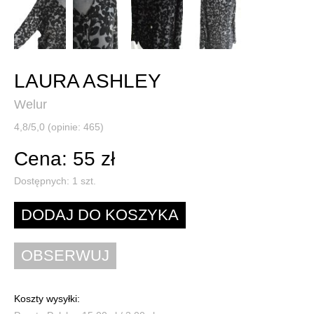
LAURA ASHLEY
Welur
4,8/5,0 (opinie: 465)
Cena: 55 zł
Dostępnych:
1
szt.
Koszty wysyłki: