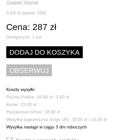
Sweet Home
5,0/5,0 (opinie: 109)
Cena: 287 zł
Dostępnych:
1
szt.
Koszty wysyłki:
Poczta Polska: 18,00 zł / 3,60 zł
Kurier: 23,00 zł
Paczkomat InPost: 18,00 zł
Wysyłka zagraniczna (kraje UE): 70,00 zł / 14,00 zł
Wysyłka nastąpi w ciągu 3 dni roboczych