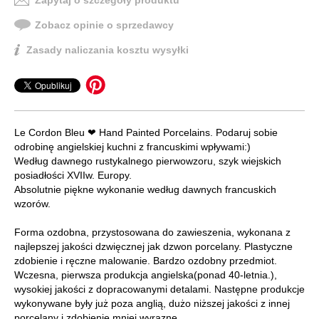
Zapytaj o szczegóły produktu
Zobacz opinie o sprzedawcy
Zasady naliczania kosztu wysyłki
Le Cordon Bleu ❤ Hand Painted Porcelains. Podaruj sobie
odrobinę angielskiej kuchni z francuskimi wpływami:)
Według dawnego rustykalnego pierwowzoru, szyk wiejskich
posiadłości XVIIw. Europy.
Absolutnie piękne wykonanie według dawnych francuskich
wzorów.
Forma ozdobna, przystosowana do zawieszenia, wykonana z
najlepszej jakości dzwięcznej jak dzwon porcelany. Plastyczne
zdobienie i ręczne malowanie. Bardzo ozdobny przedmiot.
Wczesna, pierwsza produkcja angielska(ponad 40-letnia.),
wysokiej jakości z dopracowanymi detalami. Następne produkcje
wykonywane były już poza anglią, dużo niższej jakości z innej
porcelany i zdobienie mniej wyrazne.