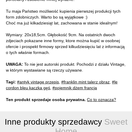
Tu maja Państwo możliwość kupienia pierwszej produkcji tych
form zdobniczych. Warto bo są wyjątkowe :)
Choć ma już kilkadziesiąt lat, zachowana w stanie idealnym!
Wymiary: 20x18,5cm. Głębokość 9cm. Na ostatnich dwoch
zdjeciach pokazane inne formy, ktore można kupić w osobnej
ofercie i prospekt firmowy sprzed kilkudziesięciu lat z informacją
o tych właśnie formach.
UWAGA:
To nie jest autorski produkt. Pochodzi z działu Vintage,
w którym wystawiane są rzeczy używane.
Tagi:
#antyk vintage przepis
,
#franklin mint talerz obraz
,
#le
cordon bleu kaczka gęś
,
#pojemnik dżem francja
Ten produkt sprzedaje osoba prywatna.
Co to oznacza?
Inne produkty sprzedawcy
Sweet
Home