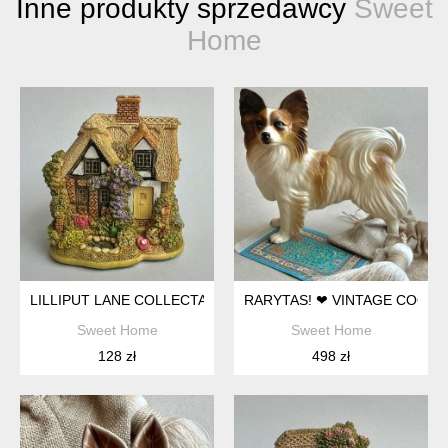
Inne produkty sprzedawcy
Sweet
Home
LILLIPUT LANE COLLECTABLE - HANDMADE - MOTHER'S C
RARYTAS! ❤ VINTAGE COOPE
Sweet Home
Sweet Home
128 zł
498 zł