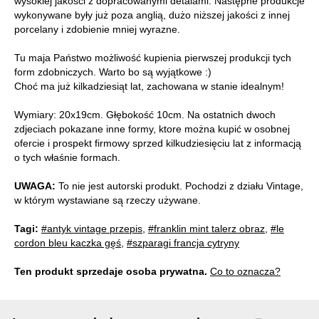
wysokiej jakości z dopracowanymi detalami. Następne produkcje
wykonywane były już poza anglią, dużo niższej jakości z innej
porcelany i zdobienie mniej wyrazne.
Tu maja Państwo możliwość kupienia pierwszej produkcji tych
form zdobniczych. Warto bo są wyjątkowe :)
Choć ma już kilkadziesiąt lat, zachowana w stanie idealnym!
Wymiary: 20x19cm. Głębokość 10cm. Na ostatnich dwoch
zdjeciach pokazane inne formy, ktore można kupić w osobnej
ofercie i prospekt firmowy sprzed kilkudziesięciu lat z informacją
o tych właśnie formach.
UWAGA:
To nie jest autorski produkt. Pochodzi z działu Vintage,
w którym wystawiane są rzeczy używane.
Tagi:
#antyk vintage przepis
,
#franklin mint talerz obraz
,
#le
cordon bleu kaczka gęś
,
#szparagi francja cytryny
Ten produkt sprzedaje osoba prywatna.
Co to oznacza?