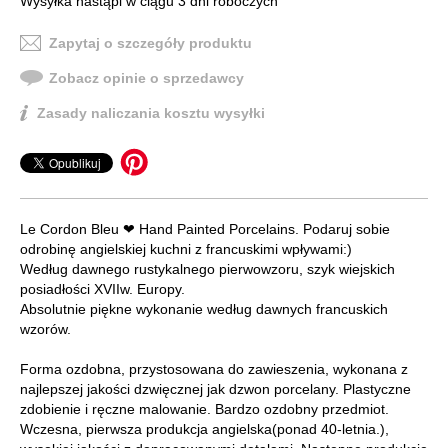
Wysyłka nastąpi w ciągu 3 dni roboczych
Zapytaj o szczegóły produktu
Zobacz opinie o sprzedawcy
Zasady naliczania kosztu wysyłki
Le Cordon Bleu ❤ Hand Painted Porcelains. Podaruj sobie
odrobinę angielskiej kuchni z francuskimi wpływami:)
Według dawnego rustykalnego pierwowzoru, szyk wiejskich
posiadłości XVIIw. Europy.
Absolutnie piękne wykonanie według dawnych francuskich
wzorów.
Forma ozdobna, przystosowana do zawieszenia, wykonana z
najlepszej jakości dzwięcznej jak dzwon porcelany. Plastyczne
zdobienie i ręczne malowanie. Bardzo ozdobny przedmiot.
Wczesna, pierwsza produkcja angielska(ponad 40-letnia.),