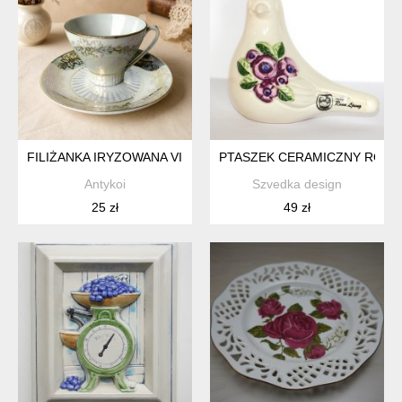
FILIŻANKA IRYZOWANA VINTAGE PERŁOWA ZŁOCENIA CZECH
PTASZEK CERAMICZNY ROSA 
Antykoi
Szvedka design
25 zł
49 zł