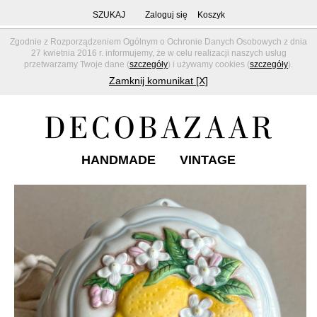
SZUKAJ
Zaloguj się
Koszyk
Zgodnie z Rozporządzeniem Ogólnym o Ochronie Danych Osobowych z dnia
27 kwietnia 2016 r. informujemy, że w celu realizacji naszych usług
przetwarzamy Twoje dane (
szczegóły
) i używamy cookies (
szczegóły
).
Zamknij komunikat [X]
HANDMADE
VINTAGE