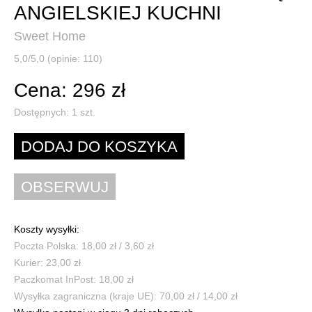
ANGIELSKIEJ KUCHNI
Sweet Home
5,0/5,0 (opinie: 110)
Cena: 296 zł
Dostępnych:
1
szt.
Koszty wysyłki:
Poczta Polska: 18,00 zł / 3,60 zł
Kurier: 23,00 zł
Paczkomat InPost: 18,00 zł
Wysyłka zagraniczna (kraje UE): 70,00 zł / 14,00 zł