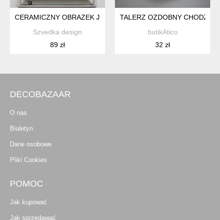
CERAMICZNY OBRAZEK JIE GANTOFTA 956
TALERZ OZDOBNY CHODZIEŻ 
Szvedka design
butikAtico
89 zł
32 zł
DECOBAZAAR
O nas
Biuletyn
Dane osobowe
Pliki Cookies
POMOC
Jak kupować
Jak sprzedawać