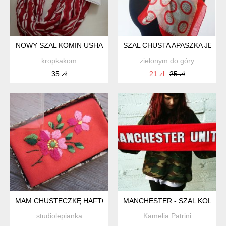
NOWY SZAL KOMIN USHA
SZAL CHUSTA APASZKA JEDW
kropkakom
zielonym do góry
35 zł
21 zł
25 zł
MAM CHUSTECZKĘ HAFTOWANĄ - NOWA HAFTOWANA CHUST
MANCHESTER - SZAL KOLEK
studiolepianka
Kamelia Patrini