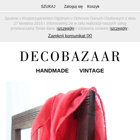
SZUKAJ
Zaloguj się
Koszyk
Zgodnie z Rozporządzeniem Ogólnym o Ochronie Danych Osobowych z dnia
27 kwietnia 2016 r. informujemy, że w celu realizacji naszych usług
przetwarzamy Twoje dane (
szczegóły
) i używamy cookies (
szczegóły
).
Zamknij komunikat [X]
HANDMADE
VINTAGE