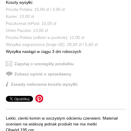
Koszty wysyłki:
Poczta Polska: 15,00 zł / 3,00 zł
Kurier: 13,00 zł
Paczkomat InPost: 15,00 zł
Orlen Paczka: 13,00 zł
Poczta Polska (odbiór w punkcie): 12,00 zł
Wysyłka zagraniczna (kraje UE): 28,00 zł / 5,60 zł
Wysyłka nastąpi w ciągu 3 dni roboczych
Zapytaj o szczegóły produktu
Zobacz opinie o sprzedawcy
Zasady naliczania kosztu wysyłki
Lekki, cienki komin w soczystym odcieniu czerwieni. Materiał
oceniam na wiskozę jednak produkt nie ma metki
Obwód 195 cm