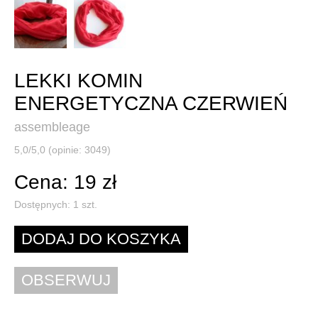
LEKKI KOMIN
ENERGETYCZNA CZERWIEŃ
assembleage
5,0/5,0 (opinie: 3049)
Cena: 19 zł
Dostępnych:
1
szt.