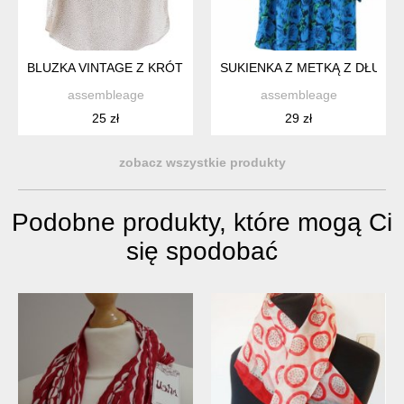
BLUZKA VINTAGE Z KRÓTKIM RĘKAWEM VINTAGE WISKOZA 
SUKIENKA Z METKĄ Z DŁUGI
assembleage
assembleage
25 zł
29 zł
zobacz wszystkie produkty
Podobne produkty, które mogą Ci
się spodobać