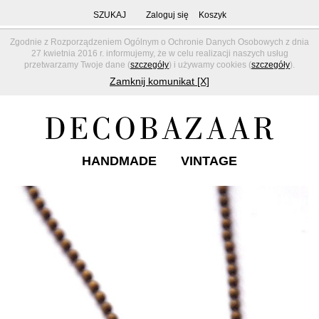
SZUKAJ
Zaloguj się
Koszyk
Zgodnie z Rozporządzeniem Ogólnym o Ochronie Danych Osobowych z dnia
27 kwietnia 2016 r. informujemy, że w celu realizacji naszych usług
przetwarzamy Twoje dane (
szczegóły
) i używamy cookies (
szczegóły
).
Zamknij komunikat [X]
HANDMADE
VINTAGE