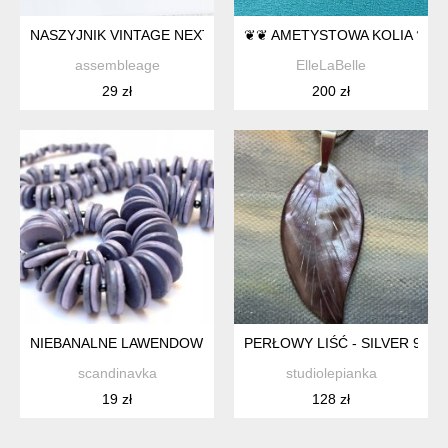
NASZYJNIK VINTAGE NEXT
❦❦ AMETYSTOWA KOLIA ❦❦
assembleage
ElleLaBelle
29 zł
200 zł
NIEBANALNE LAWENDOWE WRZOSOWE PASTYLKI KORALE
PERŁOWY LIŚĆ - SILVER 925
scandinavka
studiolepianka
19 zł
128 zł