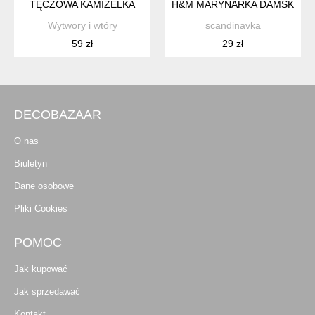
TĘCZOWA KAMIZELKA
H&M MARYNARKA DAMSKA ŻAKI
Wytwory i wtóry
scandinavka
59 zł
29 zł
DECOBAZAAR
O nas
Biuletyn
Dane osobowe
Pliki Cookies
POMOC
Jak kupować
Jak sprzedawać
Kontakt