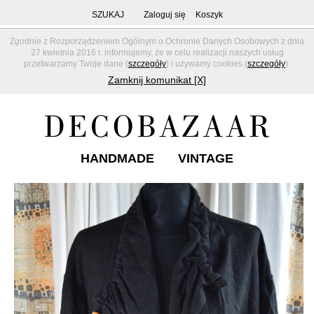
SZUKAJ
Zaloguj się
Koszyk
Zgodnie z Rozporządzeniem Ogólnym o Ochronie Danych Osobowych z dnia
27 kwietnia 2016 r. informujemy, że w celu realizacji naszych usług
przetwarzamy Twoje dane (
szczegóły
) i używamy cookies (
szczegóły
).
Zamknij komunikat [X]
HANDMADE
VINTAGE