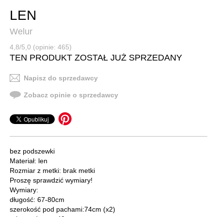
LEN
Welur
4,8/5,0 (opinie: 465)
TEN PRODUKT ZOSTAŁ JUŻ SPRZEDANY
Napisz do sprzedawcy
Zobacz opinie o sprzedawcy
bez podszewki
Materiał: len
Rozmiar z metki: brak metki
Proszę sprawdzić wymiary!
Wymiary:
długość: 67-80cm
szerokość pod pachami:74cm (x2)