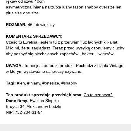
rękaw od szwu:40cm
asymetryczna lniana narzutka luźny fason shabby oversize len
plus size one size
ROZMIAR:
46 lub większy
KOMENTARZ SPRZEDAWCY:
Cześć tu Ewelina, jestem tu z przerwami już ładnych kilka lat.
Miło mi, że tu zaglądasz. Teraz przed wysyłką ozonujemy ciuchy
aby pozbyć się niechcianych zapachów , bakterii i wirusów.
UWAGA:
To nie jest autorski produkt. Pochodzi z działu Vintage,
w którym wystawiane są rzeczy używane.
Tagi:
#len
,
#lniany
,
#onesize
,
#shabby
Ten produkt sprzedaje przedsiębiorca.
Co to oznacza?
Dane firmy:
Ewelina Ślepiko
Bruyca 34, Aleksandrw Lodzki
NIP: 732-204-31-54