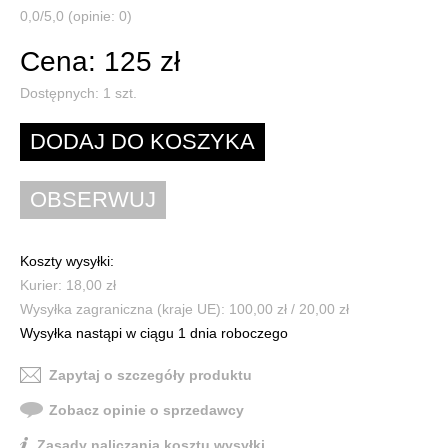
0,0/5,0 (opinie: 0)
Cena: 125 zł
Dostępnych:
1
szt.
Koszty wysyłki:
Kurier: 18,00 zł
Wysyłka zagraniczna (kraje UE): 100,00 zł / 20,00 zł
Wysyłka nastąpi w ciągu 1 dnia roboczego
Zapytaj o szczegóły produktu
Zobacz opinie o sprzedawcy
Zasady naliczania kosztu wysyłki