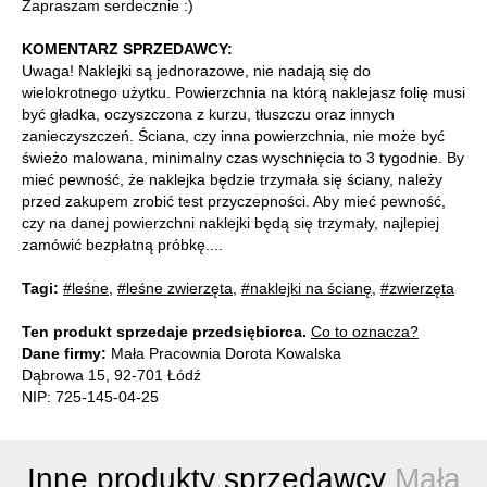
Zapraszam serdecznie :)
KOMENTARZ SPRZEDAWCY:
Uwaga! Naklejki są jednorazowe, nie nadają się do
wielokrotnego użytku. Powierzchnia na którą naklejasz folię musi
być gładka, oczyszczona z kurzu, tłuszczu oraz innych
zanieczyszczeń. Ściana, czy inna powierzchnia, nie może być
świeżo malowana, minimalny czas wyschnięcia to 3 tygodnie. By
mieć pewność, że naklejka będzie trzymała się ściany, należy
przed zakupem zrobić test przyczepności. Aby mieć pewność,
czy na danej powierzchni naklejki będą się trzymały, najlepiej
zamówić bezpłatną próbkę....
Tagi:
#leśne
,
#leśne zwierzęta
,
#naklejki na ścianę
,
#zwierzęta
Ten produkt sprzedaje przedsiębiorca.
Co to oznacza?
Dane firmy:
Mała Pracownia Dorota Kowalska
Dąbrowa 15, 92-701 Łódź
NIP: 725-145-04-25
Inne produkty sprzedawcy
Mała