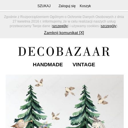
SZUKAJ
Zaloguj się
Koszyk
Zgodnie z Rozporządzeniem Ogólnym o Ochronie Danych Osobowych z dnia
27 kwietnia 2016 r. informujemy, że w celu realizacji naszych usług
przetwarzamy Twoje dane (
szczegóły
) i używamy cookies (
szczegóły
).
Zamknij komunikat [X]
HANDMADE
VINTAGE