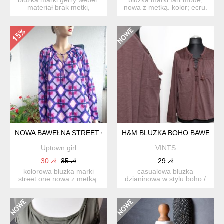
materiał brak metki,
nowa z metką. kolor; ecru.
mięsisty, prążkowany, l...
materiał 91% wisko...
NOWA BAWEŁNA STREET ONE WIĘKSZA
H&M BLUZKA BOHO BAWEŁNA
Uptown girl
VINTS
30 zł
35 zł
29 zł
kolorowa bluzka marki
casualowa bluzka
street one nowa z metką.
dzianinowa w stylu boho /
materiał 100% bawełna. ...
etno /eko, wykończona
stójk...