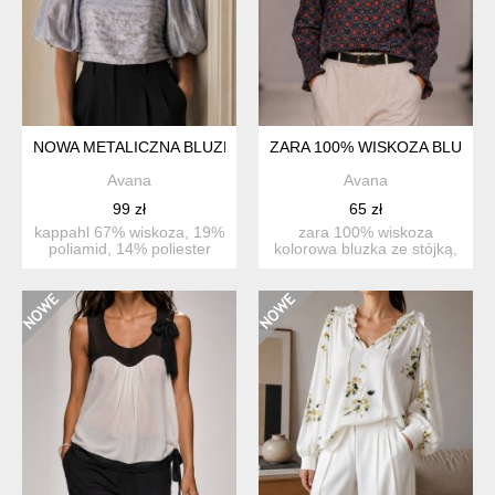
NOWA METALICZNA BLUZKA
ZARA 100% WISKOZA BLUZKA
Avana
Avana
99 zł
65 zł
kappahl 67% wiskoza, 19%
zara 100% wiskoza
poliamid, 14% poliester
kolorowa bluzka ze stójką,
podszewka 100% baw...
bufiaste rękawy, wz...