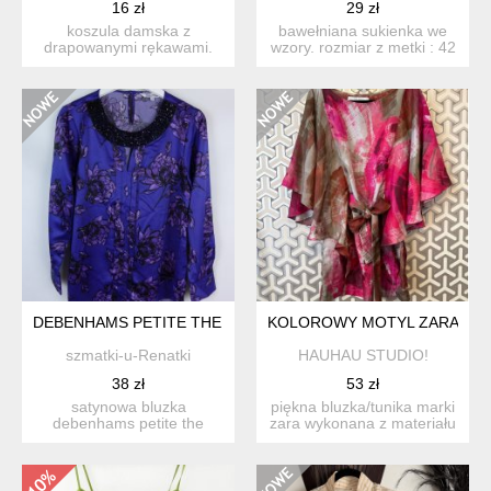
16 zł
29 zł
koszula damska z
bawełniana sukienka we
drapowanymi rękawami.
wzory. rozmiar z metki : 42
rozmiar m/l wymiary ok.:
(14) - wg mnie t...
sze...
DEBENHAMS PETITE THE COLLECTION SATYNOWA BLUZKA 14
KOLOROWY MOTYL ZARA
szmatki-u-Renatki
HAUHAU STUDIO!
38 zł
53 zł
satynowa bluzka
piękna bluzka/tunika marki
debenhams petite the
zara wykonana z materiału
collection rozmiar z metki
przypominającego ...
14 ...