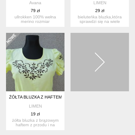
Avana
LIMEN
79 zł
29 zł
ullrokken 100% wełna
bieluteńka bluzka,która
merino rozmiar
sprawdzi się na wiele
sugerowany xs, nie ma
okazji. delikatna baweł...
metki z ...
ŻÓŁTA BLUZKA Z HAFTEM
LIMEN
19 zł
żółta bluzka z brązowym
haftem z przodu i na
rękawach. bufiaste ręka...