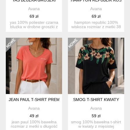
Avana
Avana
69 zł
69 zł
yas 100% poliester czarna
hampton republic 100%
bluzka w drobne groszki z
wiskoza rozmiar z metki 38
falbanami. ro...
(m) długość 70 ...
JEAN PAUL T-SHIRT PREMIUM
SMOG T-SHIRT KWIATY
Avana
Avana
49 zł
59 zł
jean paul 100% bawełna
smog 100% bawełna t-shirt
rozmiar z metki s długość
w kwiaty z mięsistej