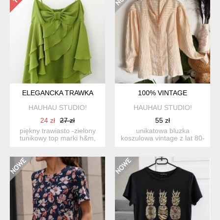
ELEGANCKA TRAWKA
100% VINTAGE
HAUHAU STUDIO!
HAUHAU STUDIO!
24 zł
27 zł
55 zł
piękny trawiasto -zielony
unikatowa bluzka
tunikowy top marki h&m,
koszulowa vintage z lat 80-
na cieniutkich ramią...
tych. piękne nietoperzowe
...