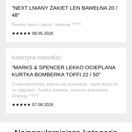
"NEXT LNIANY ŻAKIET LEN BAWEŁNA 20 /
48"
Świetny fason i jakość, dziękuję ????
★★★★★ 08.05.2026
Katarzyna napisał(a):
"MARKS & SPENCER LEKKO OCIEPLANA
KURTKA BOMBERKA TOFFI 22 / 50"
Znakomita kurtka, pięknie się prezentuje, nawet lepiej niż
na zdjęciach. Szybka dostawa, staranne pakowanie.
Dziękuję ????
★★★★★ 07.08.2026