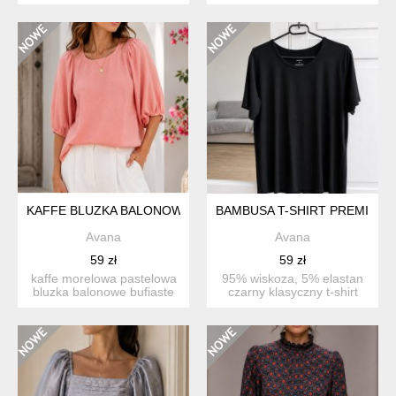
60 szerokość 45...
jakościowej bawełny...
KAFFE BLUZKA BALONOWE RĘKAWY
BAMBUSA T-SHIRT PREMIUM
Avana
Avana
59 zł
59 zł
kaffe morelowa pastelowa
95% wiskoza, 5% elastan
bluzka balonowe bufiaste
czarny klasyczny t-shirt
rękawy rozmiar z me...
skandynawskiej marki...