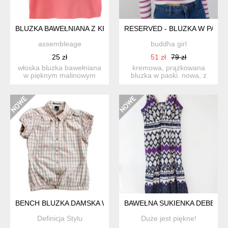
BLUZKA BAWEŁNIANA Z KRÓTKIM RĘKAWEM NA LATO MALIN
RESERVED - BLUZKA W PASKI 
assembleage
buddha girl
25 zł
51 zł
79 zł
włoska bluzka bawełniana
kremowa, prążkowana
w pięknym malinowym
bluzka w paski. nowa, z
odcieniu. bawełna ma c...
metką. skład: 70% wisk...
BENCH BLUZKA DAMSKA W PASTELOWĄ KRATKĘ
BAWEŁNA SUKIENKA DEBENH
Definicja Stylu
Duże jest piękne!