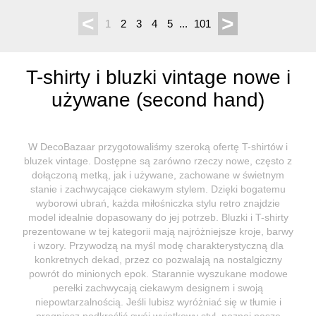
<
>
1
2
3
4
5
...
101
T-shirty i bluzki vintage nowe i
używane (second hand)
W DecoBazaar przygotowaliśmy szeroką ofertę T-shirtów i
bluzek vintage. Dostępne są zarówno rzeczy nowe, często z
dołączoną metką, jak i używane, zachowane w świetnym
stanie i zachwycające ciekawym stylem. Dzięki bogatemu
wyborowi ubrań, każda miłośniczka stylu retro znajdzie
model idealnie dopasowany do jej potrzeb. Bluzki i T-shirty
prezentowane w tej kategorii mają najróżniejsze kroje, barwy
i wzory. Przywodzą na myśl modę charakterystyczną dla
konkretnych dekad, przez co pozwalają na nostalgiczny
powrót do minionych epok. Starannie wyszukane modowe
perełki zachwycają ciekawym designem i swoją
niepowtarzalnością. Jeśli lubisz wyróżniać się w tłumie i
pragniesz podkreślić swój wyjątkowy styl, poznaj nasze