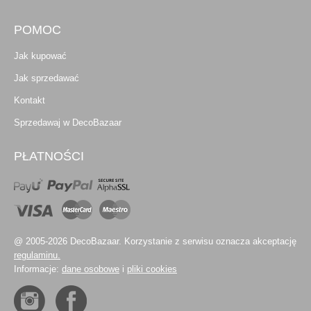
POMOC
Jak kupować
Jak sprzedawać
Kontakt
Sprzedawaj w DecoBazaar
PŁATNOŚCI
@ 2005-2026 DecoBazaar. Korzystanie z serwisu oznacza akceptację
regulaminu.
Informacje:
dane osobowe
i
pliki cookies