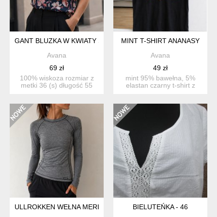
GANT BLUZKA W KWIATY S
MINT T-SHIRT ANANASY
Avana
Avana
69 zł
49 zł
100% wiskoza rozmiar z
mint 95% bawełna, 5%
metki 36 (s) długość 55
elastan czarny t-shirt z
szerokość 48 kolo...
aplikacją ananasów ...
ULLROKKEN WEŁNA MERINO
BIELUTEŃKA - 46