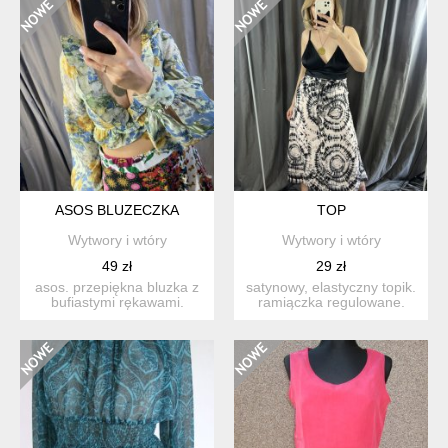
ASOS BLUZECZKA
TOP
Wytwory i wtóry
Wytwory i wtóry
49 zł
29 zł
asos. przepiękna bluzka z
satynowy, elastyczny topik.
bufiastymi rękawami.
ramiączka regulowane.
zapinana na zamek po
stan: idealny ...
bo...