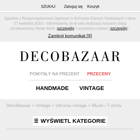
SZUKAJ
Zaloguj się
Koszyk
Zgodnie z Rozporządzeniem Ogólnym o Ochronie Danych Osobowych z dnia
27 kwietnia 2016 r. informujemy, że w celu realizacji naszych usług
przetwarzamy Twoje dane (
szczegóły
) i używamy cookies (
szczegóły
).
Zamknij komunikat [X]
POMYSŁY NA PREZENT
PRZECENY
HANDMADE
VINTAGE
DecoBazaar
>
Vintage
>
Ubrania vintage
>
Bluzki i T-shirty
WYŚWIETL KATEGORIE