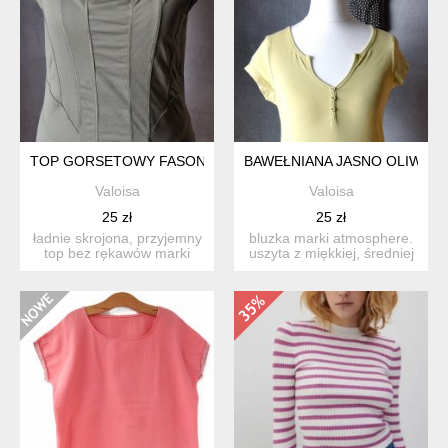
TOP GORSETOWY FASON KHAKI PRZESZYCIA S
BAWEŁNIANA JASNO OLIWKOWA
Valoisa
Valoisa
25 zł
25 zł
ładnie skrojona, przyjemny
bluzka marki atmosphere.
top bez rękawów marki
uszyta z miękkiej, średniej
biba. uszyty z elast...
grubości bawełny...