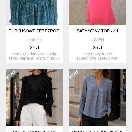
TURKUSOWE PRZEŹROCZA
SATYNOWY TOP - 44
Izabelia
LIMEN
22 zł
25 zł
cienka,efektowna bluzka
satynowy top w
firmy papaya, rozm.m kolor
spokojnym,czerwonym
- ciemny turkus w ...
kolorze. kolor nieco
ciemniejszy n...
YAS BLUZKA GROSZKI
HAMPTON REPUBLIK KOSZUL