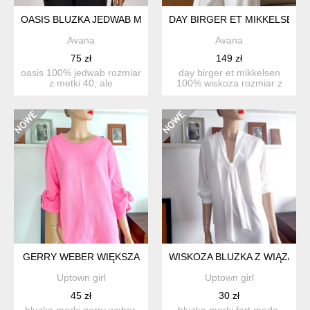
OASIS BLUZKA JEDWAB M 38
DAY BIRGER ET MIKKELSEN 1
Avana
Avana
75 zł
149 zł
oasis 100% jedwab rozmiar
day birger et mikkelsen
z metki 40, ale
100% wiskoza rozmiar z
zdecydowanie polecam na
metki s, ale to spo...
...
GERRY WEBER WIĘKSZA
WISKOZA BLUZKA Z WIĄZANI
Uptown girl
Uptown girl
45 zł
30 zł
bluzka marki gerry weber.
bluzka marki fart mode,