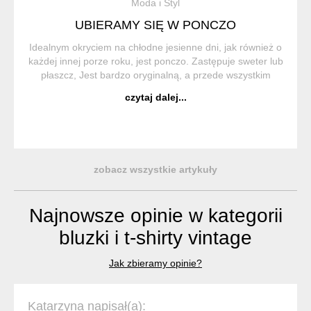
Moda i Styl
UBIERAMY SIĘ W PONCZO
Idealnym okryciem na chłodne jesienne dni, jak również o
każdej innej porze roku, jest ponczo. Zastępuje sweter lub
płaszcz, Jest bardzo oryginalną, a przede wszystkim
wygodną i praktyczną częścią garderoby. Ponczo (z hiszp.
czytaj dalej...
Poncho) to trad...
zobacz wszystkie artykuły
Najnowsze opinie w kategorii
bluzki i t-shirty vintage
Jak zbieramy opinie?
Katarzyna napisał(a):