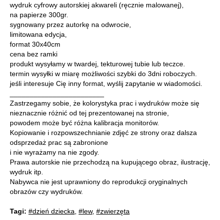
wydruk cyfrowy autorskiej akwareli (ręcznie malowanej),
na papierze 300gr.
sygnowany przez autorkę na odwrocie,
limitowana edycja,
format 30x40cm
cena bez ramki
produkt wysyłamy w twardej, tekturowej tubie lub teczce.
termin wysyłki w miarę możliwości szybki do 3dni roboczych.
jeśli interesuje Cię inny format, wyślij zapytanie w wiadomości.
________________________
Zastrzegamy sobie, że kolorystyka prac i wydruków może się
nieznacznie różnić od tej prezentowanej na stronie,
powodem może być różna kalibracja monitorów.
Kopiowanie i rozpowszechnianie zdjęć ze strony oraz dalsza
odsprzedaż prac są zabronione
i nie wyrażamy na nie zgody.
Prawa autorskie nie przechodzą na kupującego obraz, ilustrację,
wydruk itp.
Nabywca nie jest uprawniony do reprodukcji oryginalnych
obrazów czy wydruków.
Tagi:
#dzień dziecka
,
#lew
,
#zwierzęta