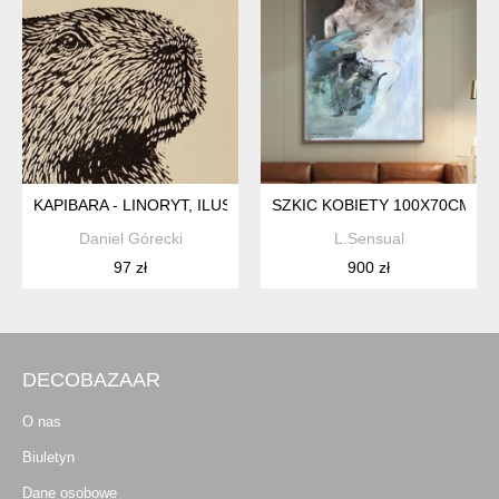
KAPIBARA - LINORYT, ILUSTRACJA, GRAFIKA, OBRAZEK, OBR
SZKIC KOBIETY 100X70CM
Daniel Górecki
L.Sensual
97 zł
900 zł
DECOBAZAAR
O nas
Biuletyn
Dane osobowe