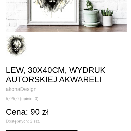
LEW, 30X40CM, WYDRUK
AUTORSKIEJ AKWARELI
akonaDesign
5,0/5,0 (opinie: 3)
Cena: 90 zł
Dostępnych:
2
szt.