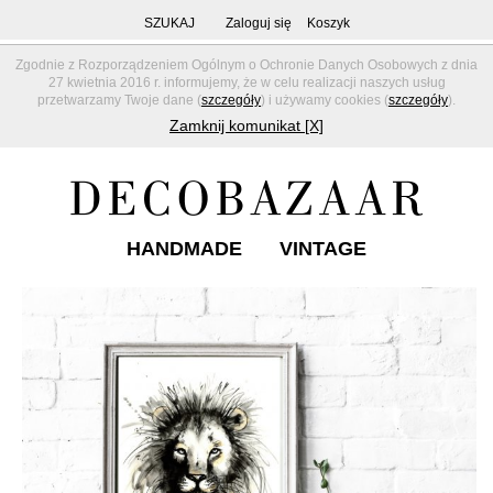
SZUKAJ
Zaloguj się
Koszyk
Zgodnie z Rozporządzeniem Ogólnym o Ochronie Danych Osobowych z dnia
27 kwietnia 2016 r. informujemy, że w celu realizacji naszych usług
przetwarzamy Twoje dane (
szczegóły
) i używamy cookies (
szczegóły
).
Zamknij komunikat [X]
HANDMADE
VINTAGE