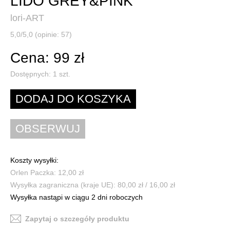
LIDO GREY&PINK
lori-ART
5,0/5,0 (opinie: 57)
Cena: 99 zł
Dostępnych:
1
szt.
Koszty wysyłki:
Orlen Paczka: 12,00 zł
Wysyłka zagraniczna (kraje UE): 80,00 zł / 16,00 zł
Wysyłka nastąpi w ciągu 2 dni roboczych
Zapytaj o szczegóły produktu