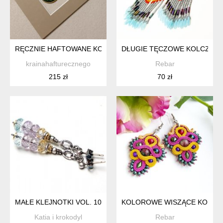
RĘCZNIE HAFTOWANE KOLCZYKI DLA MARYSI
DŁUGIE TĘCZOWE KOLCZYKI
krainahafturecznego
Rebar
215 zł
70 zł
MAŁE KLEJNOTKI VOL. 10 /ROYAL PASTELE/-KOLCZYKI
KOLOROWE WISZĄCE KOLCZY
Katia i krokodyl
Rebar