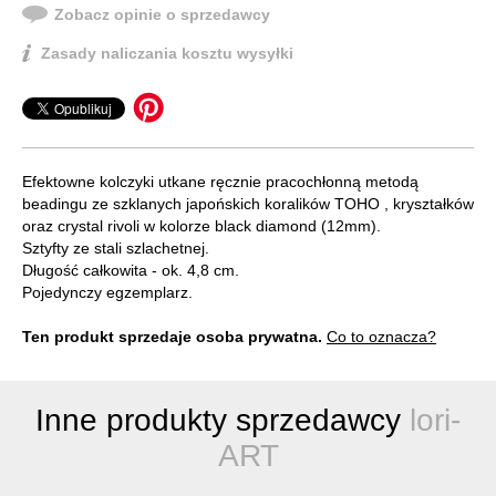
Zobacz opinie o sprzedawcy
Zasady naliczania kosztu wysyłki
Efektowne kolczyki utkane ręcznie pracochłonną metodą
beadingu ze szklanych japońskich koralików TOHO , kryształków
oraz crystal rivoli w kolorze black diamond (12mm).
Sztyfty ze stali szlachetnej.
Długość całkowita - ok. 4,8 cm.
Pojedynczy egzemplarz.
Ten produkt sprzedaje osoba prywatna.
Co to oznacza?
Inne produkty sprzedawcy
lori-
ART