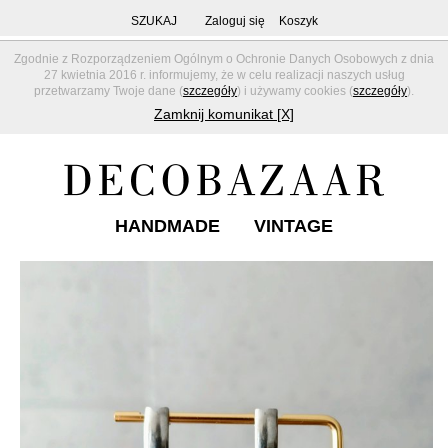
SZUKAJ
Zaloguj się
Koszyk
Zgodnie z Rozporządzeniem Ogólnym o Ochronie Danych Osobowych z dnia
27 kwietnia 2016 r. informujemy, że w celu realizacji naszych usług
przetwarzamy Twoje dane (
szczegóły
) i używamy cookies (
szczegóły
).
Zamknij komunikat [X]
HANDMADE
VINTAGE