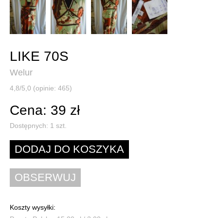
LIKE 70S
Welur
4,8/5,0 (opinie: 465)
Cena: 39 zł
Dostępnych:
1
szt.
Koszty wysyłki: