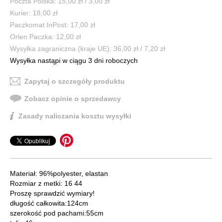
Poczta Polska: 15,00 zł / 3,00 zł
Kurier: 18,00 zł
Paczkomat InPost: 17,00 zł
Orlen Paczka: 12,00 zł
Wysyłka zagraniczna (kraje UE): 36,00 zł / 7,20 zł
Wysyłka nastąpi w ciągu 3 dni roboczych
Zapytaj o szczegóły produktu
Zobacz opinie o sprzedawcy
Zasady naliczania kosztu wysyłki
Materiał: 96%polyester, elastan
Rozmiar z metki: 16 44
Proszę sprawdzić wymiary!
długość całkowita:124cm
szerokość pod pachami:55cm