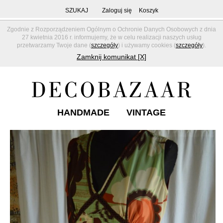
SZUKAJ
Zaloguj się
Koszyk
Zgodnie z Rozporządzeniem Ogólnym o Ochronie Danych Osobowych z dnia
27 kwietnia 2016 r. informujemy, że w celu realizacji naszych usług
przetwarzamy Twoje dane (
szczegóły
) i używamy cookies (
szczegóły
).
Zamknij komunikat [X]
HANDMADE
VINTAGE