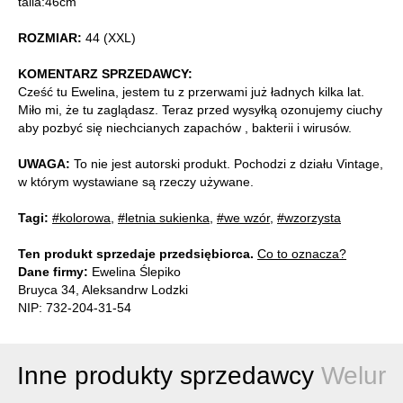
talia:46cm
ROZMIAR:
44 (XXL)
KOMENTARZ SPRZEDAWCY:
Cześć tu Ewelina, jestem tu z przerwami już ładnych kilka lat.
Miło mi, że tu zaglądasz. Teraz przed wysyłką ozonujemy ciuchy
aby pozbyć się niechcianych zapachów , bakterii i wirusów.
UWAGA:
To nie jest autorski produkt. Pochodzi z działu Vintage,
w którym wystawiane są rzeczy używane.
Tagi:
#kolorowa
,
#letnia sukienka
,
#we wzór
,
#wzorzysta
Ten produkt sprzedaje przedsiębiorca.
Co to oznacza?
Dane firmy:
Ewelina Ślepiko
Bruyca 34, Aleksandrw Lodzki
NIP: 732-204-31-54
Inne produkty sprzedawcy
Welur