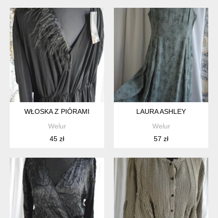
WŁOSKA Z PIÓRAMI
LAURA ASHLEY
Welur
Welur
45 zł
57 zł