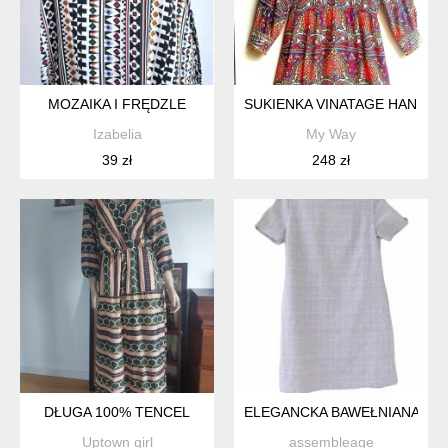
MOZAIKA I FRĘDZLE
SUKIENKA VINATAGE HANDM
Izabelia
My Way
39 zł
248 zł
DŁUGA 100% TENCEL
ELEGANCKA BAWEŁNIANA SUK
Uptown girl
assembleage