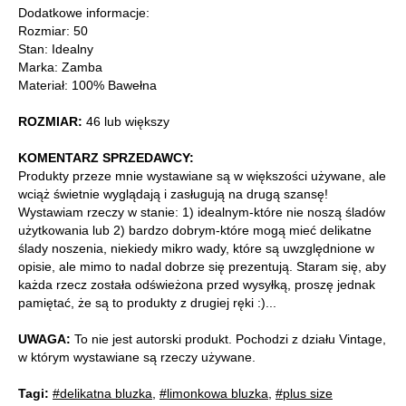
Dodatkowe informacje:
Rozmiar: 50
Stan: Idealny
Marka: Zamba
Materiał: 100% Bawełna
ROZMIAR:
46 lub większy
KOMENTARZ SPRZEDAWCY:
Produkty przeze mnie wystawiane są w większości używane, ale
wciąż świetnie wyglądają i zasługują na drugą szansę!
Wystawiam rzeczy w stanie: 1) idealnym-które nie noszą śladów
użytkowania lub 2) bardzo dobrym-które mogą mieć delikatne
ślady noszenia, niekiedy mikro wady, które są uwzględnione w
opisie, ale mimo to nadal dobrze się prezentują. Staram się, aby
każda rzecz została odświeżona przed wysyłką, proszę jednak
pamiętać, że są to produkty z drugiej ręki :)...
UWAGA:
To nie jest autorski produkt. Pochodzi z działu Vintage,
w którym wystawiane są rzeczy używane.
Tagi:
#delikatna bluzka
,
#limonkowa bluzka
,
#plus size