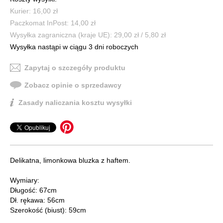
Kurier: 16,00 zł
Paczkomat InPost: 14,00 zł
Wysyłka zagraniczna (kraje UE): 29,00 zł / 5,80 zł
Wysyłka nastąpi w ciągu 3 dni roboczych
Zapytaj o szczegóły produktu
Zobacz opinie o sprzedawcy
Zasady naliczania kosztu wysyłki
Delikatna, limonkowa bluzka z haftem.
Wymiary:
Długość: 67cm
Dł. rękawa: 56cm
Szerokość (biust): 59cm