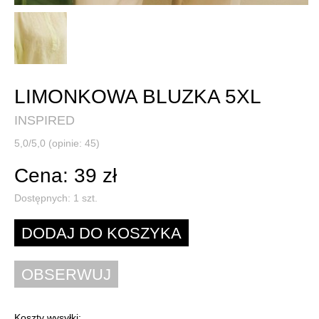
LIMONKOWA BLUZKA 5XL
INSPIRED
5,0/5,0 (opinie: 45)
Cena: 39 zł
Dostępnych:
1
szt.
Koszty wysyłki: