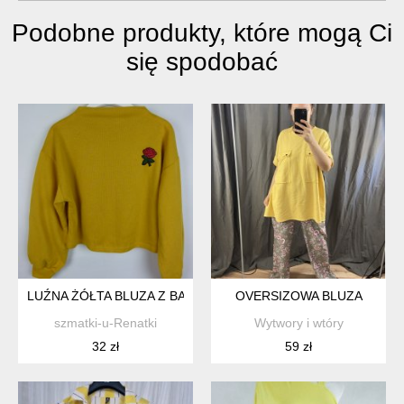
Podobne produkty, które mogą Ci
się spodobać
LUŹNA ŻÓŁTA BLUZA Z BAWEŁNĄ / L
OVERSIZOWA BLUZA
szmatki-u-Renatki
Wytwory i wtóry
32 zł
59 zł