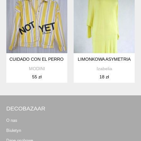
CUIDADO CON EL PERRO KOSZULA DAMSKA PASKI BIAŁO ŻÓ
LIMONKOWA ASYMETRIA
MODINI
Izabelia
55 zł
18 zł
DECOBAZAAR
O nas
Biuletyn
Dane osobowe