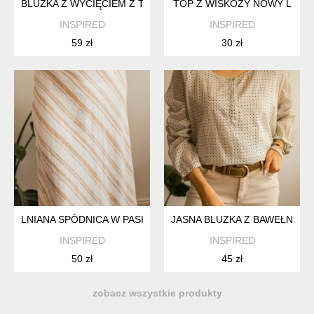
BLUZKA Z WYCIĘCIEM Z TYŁU XL
TOP Z WISKOZY NOWY L
INSPIRED
INSPIRED
59 zł
30 zł
LNIANA SPÓDNICA W PASKI XS/S
JASNA BLUZKA Z BAWEŁNY L
INSPIRED
INSPIRED
50 zł
45 zł
zobacz wszystkie produkty