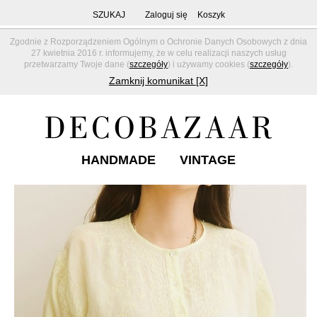
SZUKAJ
Zaloguj się
Koszyk
Zgodnie z Rozporządzeniem Ogólnym o Ochronie Danych Osobowych z dnia
27 kwietnia 2016 r. informujemy, że w celu realizacji naszych usług
przetwarzamy Twoje dane (
szczegóły
) i używamy cookies (
szczegóły
).
Zamknij komunikat [X]
HANDMADE
VINTAGE