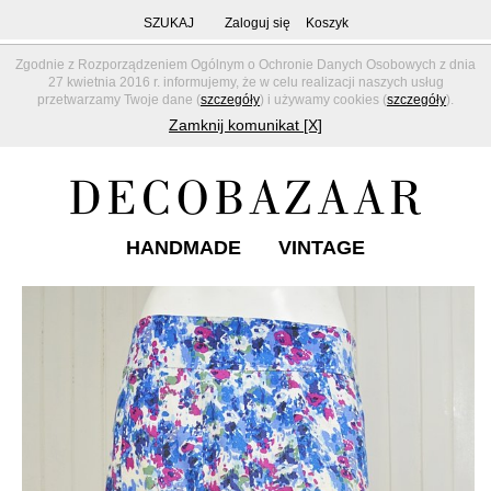
SZUKAJ
Zaloguj się
Koszyk
Zgodnie z Rozporządzeniem Ogólnym o Ochronie Danych Osobowych z dnia
27 kwietnia 2016 r. informujemy, że w celu realizacji naszych usług
przetwarzamy Twoje dane (
szczegóły
) i używamy cookies (
szczegóły
).
Zamknij komunikat [X]
HANDMADE
VINTAGE