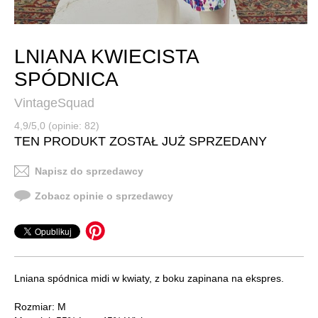
LNIANA KWIECISTA
SPÓDNICA
VintageSquad
4,9/5,0 (opinie: 82)
TEN PRODUKT ZOSTAŁ JUŻ SPRZEDANY
Napisz do sprzedawcy
Zobacz opinie o sprzedawcy
Lniana spódnica midi w kwiaty, z boku zapinana na ekspres.
Rozmiar: M