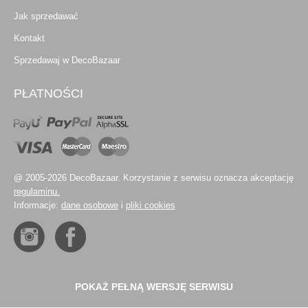
Jak sprzedawać
Kontakt
Sprzedawaj w DecoBazaar
PŁATNOŚCI
@ 2005-2026 DecoBazaar. Korzystanie z serwisu oznacza akceptację
regulaminu.
Informacje:
dane osobowe
i
pliki cookies
POKAŻ PEŁNĄ WERSJĘ SERWISU