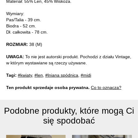
Materiał: 55% Len, 45% Wiskoza.
Wymiary:
Pas/Talia - 39 cm.
Biodra - 52 cm.
Dł. całkowita - 78 cm.
ROZMIAR:
38 (M)
UWAGA:
To nie jest autorski produkt. Pochodzi z działu Vintage,
w którym wystawiane są rzeczy używane.
Tagi:
#kwiaty
,
#len
,
#lniana spódnica
,
#midi
Ten produkt sprzedaje osoba prywatna.
Co to oznacza?
Podobne produkty, które mogą Ci
się spodobać