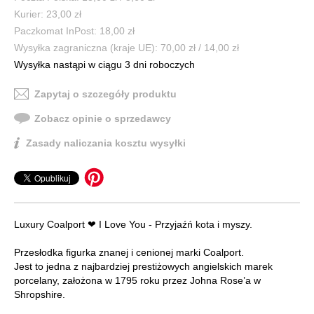
Kurier: 23,00 zł
Paczkomat InPost: 18,00 zł
Wysyłka zagraniczna (kraje UE): 70,00 zł / 14,00 zł
Wysyłka nastąpi w ciągu 3 dni roboczych
Zapytaj o szczegóły produktu
Zobacz opinie o sprzedawcy
Zasady naliczania kosztu wysyłki
Luxury Coalport ❤ I Love You - Przyjaźń kota i myszy.
Przesłodka figurka znanej i cenionej marki Coalport.
Jest to jedna z najbardziej prestiżowych angielskich marek
porcelany, założona w 1795 roku przez Johna Rose’a w
Shropshire.