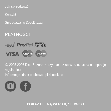
Jak sprzedawać
Kontakt
Sprzedawaj w DecoBazaar
PŁATNOŚCI
@ 2005-2026 DecoBazaar. Korzystanie z serwisu oznacza akceptację
regulaminu.
Informacje:
dane osobowe
i
pliki cookies
POKAŻ PEŁNĄ WERSJĘ SERWISU