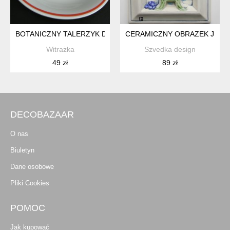
BOTANICZNY TALERZYK DESEROWY PŁASKI, LUBIANA. WZÓR 
CERAMICZNY OBRAZEK JIE G
Witrażka
Szvedka design
49 zł
89 zł
DECOBAZAAR
O nas
Biuletyn
Dane osobowe
Pliki Cookies
POMOC
Jak kupować