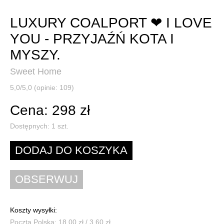
LUXURY COALPORT ❤ I LOVE
YOU - PRZYJAŹŃ KOTA I
MYSZY.
Sweet Home
5,0/5,0 (opinie: 109)
Cena: 298 zł
Dostępnych:
1
szt.
Koszty wysyłki:
Poczta Polska: 18,00 zł / 3,60 zł