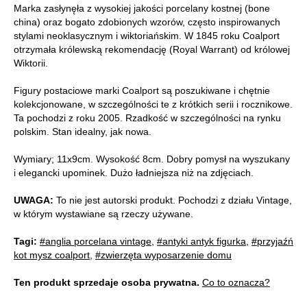
Marka zasłynęła z wysokiej jakości porcelany kostnej (bone
china) oraz bogato zdobionych wzorów, często inspirowanych
stylami neoklasycznym i wiktoriańskim. W 1845 roku Coalport
otrzymała królewską rekomendację (Royal Warrant) od królowej
Wiktorii.
Figury postaciowe marki Coalport są poszukiwane i chętnie
kolekcjonowane, w szczególności te z krótkich serii i rocznikowe.
Ta pochodzi z roku 2005. Rzadkość w szczególności na rynku
polskim. Stan idealny, jak nowa.
Wymiary; 11x9cm. Wysokość 8cm. Dobry pomysł na wyszukany
i elegancki upominek. Dużo ładniejsza niż na zdjęciach.
UWAGA:
To nie jest autorski produkt. Pochodzi z działu Vintage,
w którym wystawiane są rzeczy używane.
Tagi:
#anglia porcelana vintage
,
#antyki antyk figurka
,
#przyjaźń
kot mysz coalport
,
#zwierzęta wyposarzenie domu
Ten produkt sprzedaje osoba prywatna.
Co to oznacza?