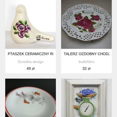
PTASZEK CERAMICZNY ROSA LJUNG S
TALERZ OZDOBNY CHODZIEŻ 
Szvedka design
butikAtico
49 zł
32 zł