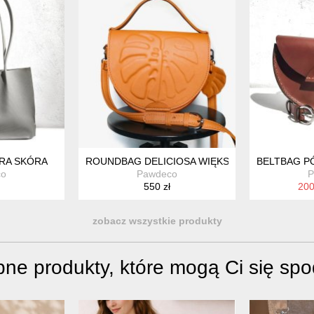
RA SKÓRA
ROUNDBAG DELICIOSA WIĘKSZA SOCZYSTA P
BELTBAG P
co
Pawdeco
P
550 zł
200
zobacz wszystkie produkty
ne produkty, które mogą Ci się sp