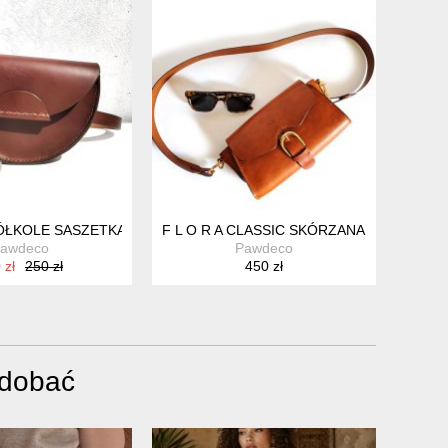
OMARAŃCZA
ÓŁKOLE SASZETKA ZE SKÓRY NATURALEJ
F L O R A CLASSIC SKÓRZANA TOREBKA 
awdeco
Pawdeco
 zł
250 zł
450 zł
odobać