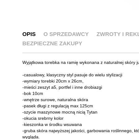
OPIS
O SPRZEDAWCY
ZWROTY I RE
BEZPIECZNE ZAKUPY
Wyjątkowa torebka na ramię wykonana z naturalnej skóry ju
-casualowy, klasyczny styl pasuje do wielu stylizacji
-wymiary torebki 20cm x 26cm,
-mieści zeszyt a5, portfel i inne drobiazgi
-bok 10cm
-wnętrze surowe, naturalna skóra
-pasek długi z regulacją max 125cm
-szycie maszynowe mocną nicią Tytan
-okucia srebrny kolor
-kieszonka w środku wsuwana
-gruba skóra najwyższej jakości, garbowania roślinnego, kt
wygląda.