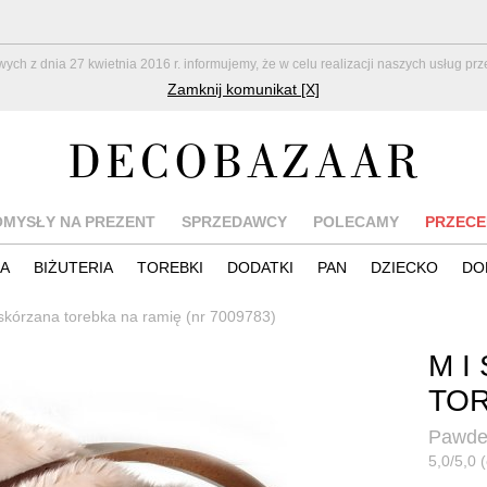
z dnia 27 kwietnia 2016 r. informujemy, że w celu realizacji naszych usług pr
Zamknij komunikat [X]
OMYSŁY NA PREZENT
SPRZEDAWCY
POLECAMY
PRZECE
IA
BIŻUTERIA
TOREBKI
DODATKI
PAN
DZIECKO
DO
 skórzana torebka na ramię (nr 7009783)
M I
TOR
Pawde
5,0/5,0 