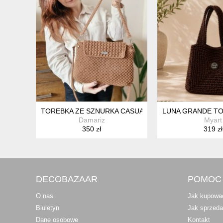
TOREBKA ZE SZNURKA CASUALOWA - PLECIONA, MA
LUNA GRANDE TO
Damariz
Myart
350 zł
319 zł
DECOBAZAAR
POMOC
O nas
Jak kupowa
Biuletyn
Jak sprzed
Dane osobowe
Kontakt