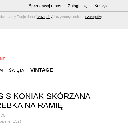
Sprzedawaj u nas
Zaloguj się
Koszyk
zetwarzamy Twoje dane (
szczegóły
) i używamy cookies (
szczegóły
).
NY
VINTAGE
M
ŚWIĘTA
 S S KONIAK SKÓRZANA
EBKA NA RAMIĘ
co
(opinie: 132)