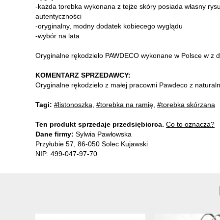
-każda torebka wykonana z tejże skóry posiada własny rysu
autentyczności
-oryginalny, modny dodatek kobiecego wyglądu
-wybór na lata
Oryginalne rękodzieło PAWDECO wykonane w Polsce w z db
KOMENTARZ SPRZEDAWCY:
Oryginalne rękodzieło z małej pracowni Pawdeco z naturaln
Tagi:
#listonoszka
,
#torebka na ramię
,
#torebka skórzana
Ten produkt sprzedaje przedsiębiorca.
Co to oznacza?
Dane firmy:
Sylwia Pawłowska
Przyłubie 57, 86-050 Solec Kujawski
NIP: 499-047-97-70