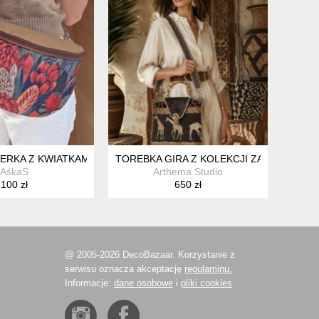
ERKA Z KWIATKAMI KWIATY BRĄZ CZEKOLADA
TOREBKA GIRA Z KOLEKCJI ZAMBEZI
AśkaS
Arthema Studio
100 zł
650 zł
@ 2005-2026 DecoBazaar. Korzystanie z
serwisu oznacza akceptację
regulaminu.
Informacje:
dane osobowe
i
pliki cookies