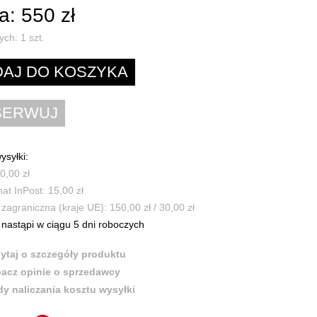
: 550 zł
ych:
1
szt.
ysyłki:
0,00 zł
t InPost: 15,00 zł
zagraniczna (kraje UE): 150,00 zł / 30,00 zł
nastąpi w ciągu 5 dni roboczych
ytaj o szczegóły produktu
acz opinie o sprzedawcy
y naliczania kosztu wysyłki