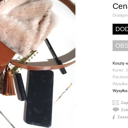
Cena
Dostępn
Koszty w
Kurier: 2
Paczkoma
Wysyłka 
Wysyłka 
Zap
Zob
Zasad