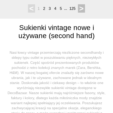
<
>
1
2
3
4
5
...
125
Sukienki vintage nowe i
używane (second hand)
Nasi łowcy vintage przemierzają niezliczone secondhandy i
sklepy typu outlet w poszukiwaniu pięknych, niezwykłych
sukienek. Część spośród prezentowanych produktów
pochodzi z retro kolekcji znanych marek (Zara, Bershka,
H&M). W naszej bogatej ofercie znalazły się zarówno nowe
ubrania, jak i te używane, zachowane jednak w idealnym
stanie. Doskonała jakość i ciekawy design – to właśnie one
wyróżniają niezwykłe sukienki vintage dostępne w
DecoBazaar. Nasze sukienki mają najróżniejsze fasony, style,
faktury i kolory, dlatego każda miłośniczka mody znajdzie
wariant najlepiej spełniający jej oczekiwania. Poszukujesz
zachwycającej kreacji na specjalne okazje, eleganckiego
stroju do pracy, a może wygodnej i praktycznej sukienki z