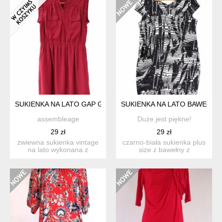
SUKIENKA NA LATO GAP GROSZKI BORDOWA WISKOZA XL
SUKIENKA NA LATO BAWEŁNIA
assembleage
Duże jest piękne!
29 zł
29 zł
zwiewna sukienka vintage
czarno-biała sukienka plus
na lato wykonana z
size z bawełny z
bordowej wiskozy w drobne
domieszką elastanu. roz...
...