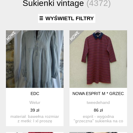
Sukienki vintage
(4372)
WYŚWIETL FILTRY
EDC
NOWA ESPRIT M * GRZECZNA 
Welur
tweedehand
39 zł
86 zł
materiał: bawełna rozmiar
esprit - wygodna
z metki: l xl proszę
"grzeczna" sukienka na co
sprawdzić wymiary! w...
dzień. tkanina ...