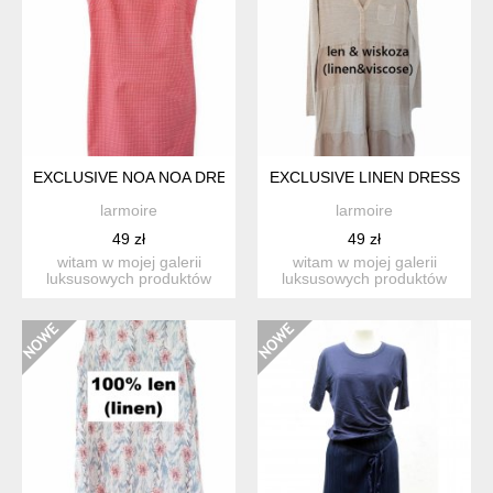
EXCLUSIVE NOA NOA DRESS COTTON&LINEN
EXCLUSIVE LINEN DRESS
larmoire
larmoire
49 zł
49 zł
witam w mojej galerii
witam w mojej galerii
luksusowych produktów
luksusowych produktów
vintage. przedstawiam p...
vintage. przedstawiam p...