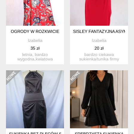
OGRODY W ROZKWICIE
SISLEY FANTAZYJNA ASYMET
Izabelia
Izabelia
35 zł
20 zł
letnia, bardzo
bardzo ciekawa
wygodna,kwiatowa
sukienka/tunika firmy
sukienka firmy for you,
sisley, rozm.s piękna,
rozm.m/l kolo...
soczysta ...
SUKIENKA BEZ PLECÓW S/M
SREBRZYSTA SUKIENKA