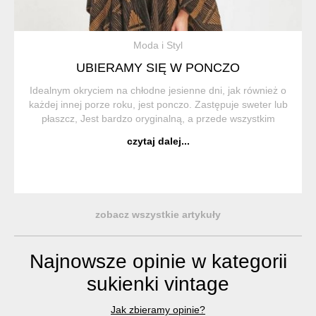
Moda i Styl
UBIERAMY SIĘ W PONCZO
Idealnym okryciem na chłodne jesienne dni, jak również o
każdej innej porze roku, jest ponczo. Zastępuje sweter lub
płaszcz, Jest bardzo oryginalną, a przede wszystkim
wygodną i praktyczną częścią garderoby. Ponczo (z hiszp.
czytaj dalej...
Poncho) to trad...
zobacz wszystkie artykuły
Najnowsze opinie w kategorii
sukienki vintage
Jak zbieramy opinie?