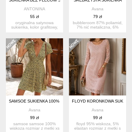
ANTONINA
Avana
55 zł
79 zł
oryginalna satynowa
bubbleroom 87% poliamid,
sukienka, kolor grafitowy,
7% nić metaliczna, 6%
rozmiar s/m wiązan...
elastan sparkling puf...
SAMSOE SUKIENKA 100% WISKOZA (F, VM, VW)
FLOYD KORONKOWA SUKIEN
Avana
Avana
99 zł
99 zł
samsoe samsoe 100%
floyd 95% wiskoza, 5%
wiskoza rozmiar z metki xs
elastan rozmiar z metki s