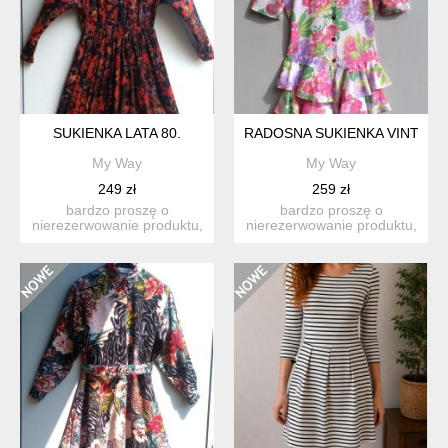
SUKIENKA LATA 80.
RADOSNA SUKIENKA VINTAGE
My Way
My Way
249 zł
259 zł
bardzo proszę o
bardzo proszę o
nierezerwowanie produktu,
nierezerwowanie produktu,
jeśli nie są państwo w stu
jeśli nie są państwo w stu
p...
p...