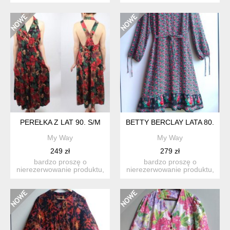
długość 90 pachy 45 ...
długość 97 pachy...
PEREŁKA Z LAT 90. S/M
BETTY BERCLAY LATA 80.
My Way
My Way
249 zł
279 zł
bardzo proszę o
bardzo proszę o
nierezerwowanie produktu,
nierezerwowanie produktu,
jeśli nie są państwo w stu
jeśli nie są państwo w stu
p...
p...