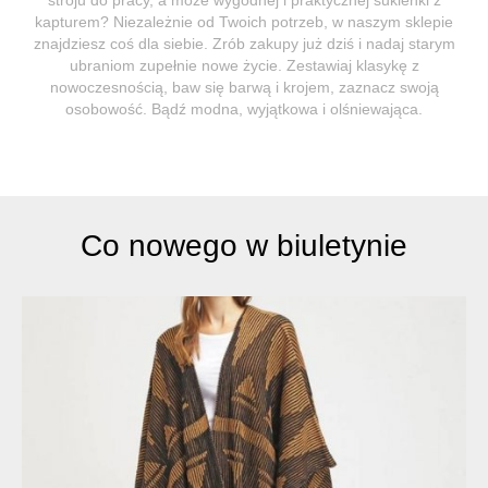
kapturem? Niezależnie od Twoich potrzeb, w naszym sklepie
znajdziesz coś dla siebie. Zrób zakupy już dziś i nadaj starym
ubraniom zupełnie nowe życie. Zestawiaj klasykę z
nowoczesnością, baw się barwą i krojem, zaznacz swoją
osobowość. Bądź modna, wyjątkowa i olśniewająca.
Co nowego w biuletynie