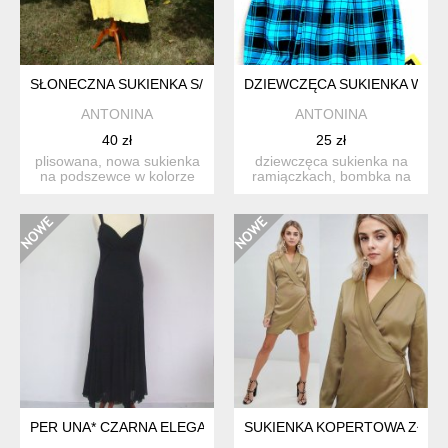
SŁONECZNA SUKIENKA S/M
DZIEWCZĘCA SUKIENKA W KRA
ANTONINA
ANTONINA
40 zł
25 zł
plisowana, nowa sukienka
dziewczęca sukienka na
na podszewce w kolorze
ramiączkach, bombka na
żółtym. lekka, zwiew...
czarnej podszewce. suk...
PER UNA* CZARNA ELEGANCKA SUKIENKA L
SUKIENKA KOPERTOWA ZŁOTY