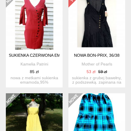
SUKIENKA CZERWONA EMAMODA
NOWA BON-PRIX, 36/38
Kamelia Patrini
Mother of Pearls
85 zł
53 zł
59 zł
nowa z metkami sukienka
sukienka z grubej bawełny,
emamoda,95%
z podszewką. zapinana na
polyester,5% elastan
guziki. rozmiar 3...
rozm.s s...