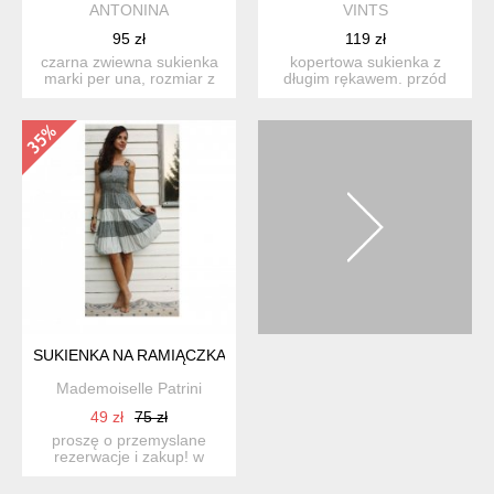
ANTONINA
VINTS
95 zł
119 zł
czarna zwiewna sukienka
kopertowa sukienka z
marki per una, rozmiar z
długim rękawem. przód
metki 12, dwuwars...
zakładany, dekolt
wykończon...
SUKIENKA NA RAMIĄCZKACH
Mademoiselle Patrini
49 zł
75 zł
proszę o przemyslane
rezerwacje i zakup! w
przypadku wątpliwości
pros...