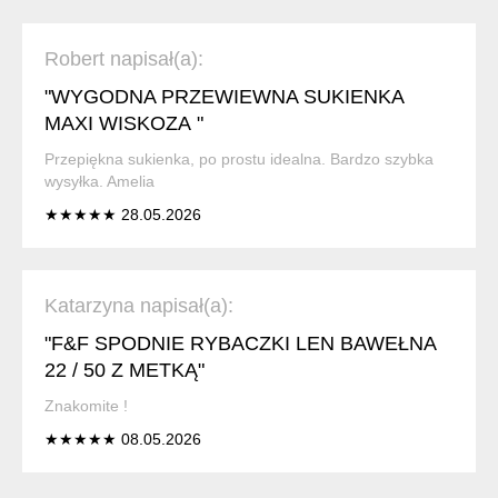
Robert napisał(a):
"WYGODNA PRZEWIEWNA SUKIENKA
MAXI WISKOZA "
Przepiękna sukienka, po prostu idealna. Bardzo szybka
wysyłka. Amelia
★★★★★ 28.05.2026
Katarzyna napisał(a):
"F&F SPODNIE RYBACZKI LEN BAWEŁNA
22 / 50 Z METKĄ"
Znakomite !
★★★★★ 08.05.2026