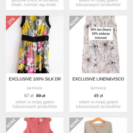
khaki. rozmiar wg metki :
luksusowych produktów
48, wg wymiaró...
vintage. przedstawiam p...
EXCLUSIVE 100% SILK DRESS
EXCLUSIVE LINEN&VISCOSE 
larmoire
larmoire
67 zł
89 zł
49 zł
witam w mojej galerii
witam w mojej galerii
luksusowych produktów
luksusowych produktów
vintage. przedstawiam p...
vintage. przedstawiam ...