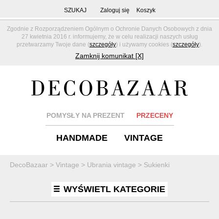
SZUKAJ
Zaloguj się
Koszyk
Zgodnie z Rozporządzeniem Ogólnym o Ochronie Danych Osobowych z dnia
27 kwietnia 2016 r. informujemy, że w celu realizacji naszych usług
przetwarzamy Twoje dane (
szczegóły
) i używamy cookies (
szczegóły
).
Zamknij komunikat [X]
POMYSŁY NA PREZENT
PRZECENY
HANDMADE
VINTAGE
DecoBazaar
>
Vintage
>
Ubrania vintage
>
Sukienki
WYŚWIETL KATEGORIE