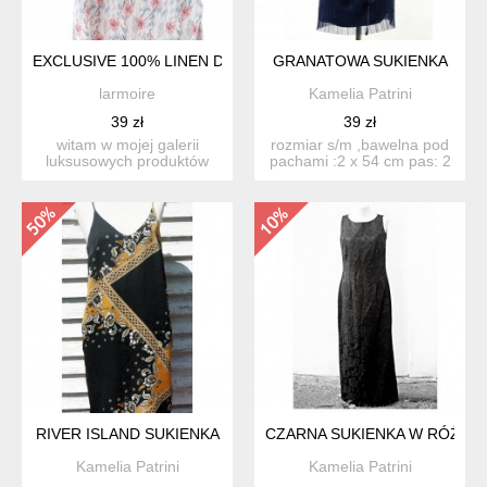
EXCLUSIVE 100% LINEN DRESS
GRANATOWA SUKIENKA
larmoire
Kamelia Patrini
39 zł
39 zł
witam w mojej galerii
rozmiar s/m ,bawelna pod
luksusowych produktów
pachami :2 x 54 cm pas: 2
vintage. przedstawiam ...
x 39 cm biodr...
RIVER ISLAND SUKIENKA
CZARNA SUKIENKA W RÓŻE
Kamelia Patrini
Kamelia Patrini