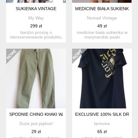
SUKIENKA VINTAGE
MEDICINE BIAŁA SUKIENKA 
My Way
Nomad Vintage
299 zł
49 zł
bardzo proszę o
medicine biała sukienka w
nierezerwowanie produktu,
marynarskie paski
jeśli nie są państwo w stu
rozkloszowana parisian
p...
chi...
SPODNIE CHINO KHAKI WATSON
EXCLUSIVE 100% SILK DRESS
Duże jest piękne!
larmoire
29 zł
65 zł
spodnie chino w odcieniu
witam w mojej galerii