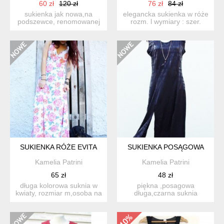
60 zł
120 zł
76 zł
84 zł
sukienka jak nowa,na
elegancka sukienka w róże
podszewce, renomowanej
rozm. l wymiary : szer.
marki river island, 100% ...
ramion : 31 c...
SUKIENKA RÓŻE EVITA
SUKIENKA POSĄGOWA
Kamelia Patrini
Kamelia Patrini
65 zł
48 zł
długa kolorowa suknia w
piękna ,posagowa
kwiaty, rozmiar m,osoba na
długa,czarna suknia
zdj.nosi rozm.s/wzr...
,rozm.m/l,lekko
rozciagliwa/brak...