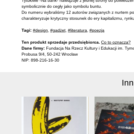
Tytułowe -Na bank- nawiązuje z jednej strony do powiedzeni
symbolicznie do cegły jako symbolu buntu.
Do numeru wybraliśmy 12 autorów związanych z nurtem po
charakteryzuje krytyczny stosunek do ery kapitalizmu, rynku
Tagi:
#design
,
#gadżet
,
#literatura
,
#poezja
Ten produkt sprzedaje przedsiębiorca.
Co to oznacza?
Dane firmy:
Fundacja Na Rzecz Kultury i Edukacji im. Ty
Probusa 9/4, 50-242 Wrocław
NIP: 898-216-16-30
In