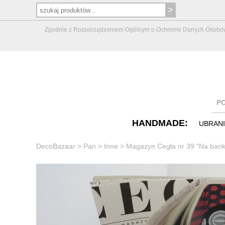
Zgodnie z Rozporządzeniem Ogólnym o Ochronie Danych Osobowych 
P
HANDMADE:
UBRAN
DecoBazaar
>
Pan
>
Inne
>
Magazyn Cegła nr 39 "Na bank