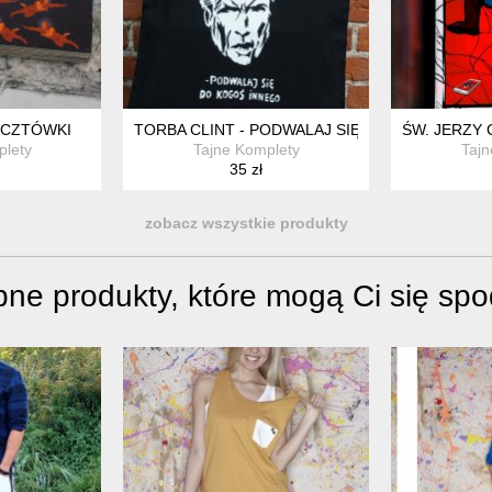
OCZTÓWKI
TORBA CLINT - PODWALAJ SIĘ DO KOGOŚ INN
ŚW. JERZY 
plety
Tajne Komplety
Tajn
35 zł
zobacz wszystkie produkty
ne produkty, które mogą Ci się sp