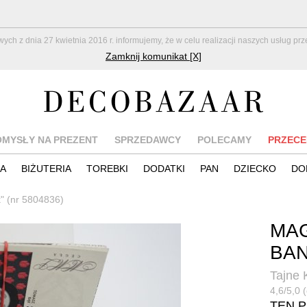
z dnia 27 kwietnia 2016 r. informujemy, że w celu realizacji naszych usług pr
Zamknij komunikat [X]
OMYSŁY NA PREZENT
SPRZEDAWCY
POLECAMY
PRZECE
IA
BIŻUTERIA
TOREBKI
DODATKI
PAN
DZIECKO
DO
" (nr 5804836)
MAG
BAN
Tajne 
4,6/5,0 (
TEN 