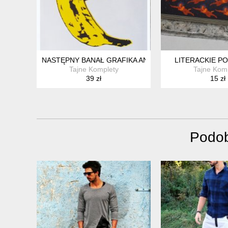
NASTĘPNY BANAŁ GRAFIKA ANTKA WAJDY
LITERACKIE P
Tajne Komplety
Tajne Kom
39 zł
15 zł
Podob