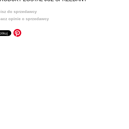
isz do sprzedawcy
acz opinie o sprzedawcy