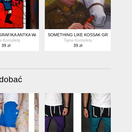
EGO
GRAFIKA ANTKA WAJDY
SOMETHING LIKE KOSSAK GRAFIKA ANTK
e Komplety
Tajne Komplety
39 zł
39 zł
odobać