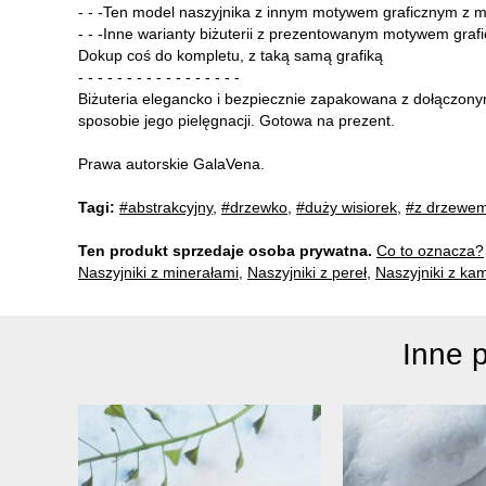
- - -Ten model naszyjnika z innym motywem graficznym z moj
- - -Inne warianty biżuterii z prezentowanym motywem grafi
Dokup coś do kompletu, z taką samą grafiką
- - - - - - - - - - - - - - - - -
Biżuteria elegancko i bezpiecznie zapakowana z dołączony
sposobie jego pielęgnacji. Gotowa na prezent.
Prawa autorskie GalaVena.
Tagi:
#abstrakcyjny
,
#drzewko
,
#duży wisiorek
,
#z drzewe
Ten produkt sprzedaje osoba prywatna.
Co to oznacza?
Naszyjniki z minerałami
,
Naszyjniki z pereł
,
Naszyjniki z ka
Inne 