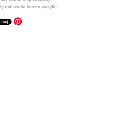
y naliczania kosztu wysyłki