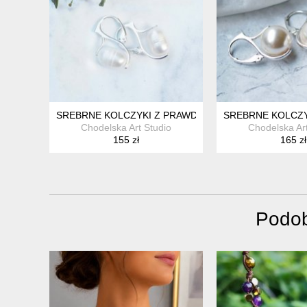
SREBRNE KOLCZYKI Z PRAWDZIWYMI PERŁAMI
SREBRNE KOLCZY
Chodelska Art Studio
Chodelska Art
155 zł
165 zł
Podob