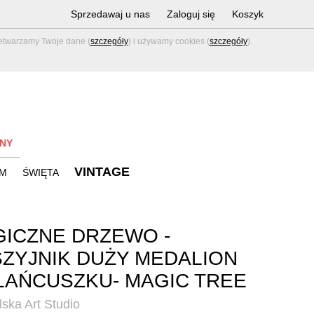
Sprzedawaj u nas
Zaloguj się
Koszyk
zetwarzamy Twoje dane (
szczegóły
) i używamy cookies (
szczegóły
).
NY
VINTAGE
M
ŚWIĘTA
ICZNE DRZEWO -
ZYJNIK DUŻY MEDALION
ŁAŃCUSZKU- MAGIC TREE
ska Art Studio