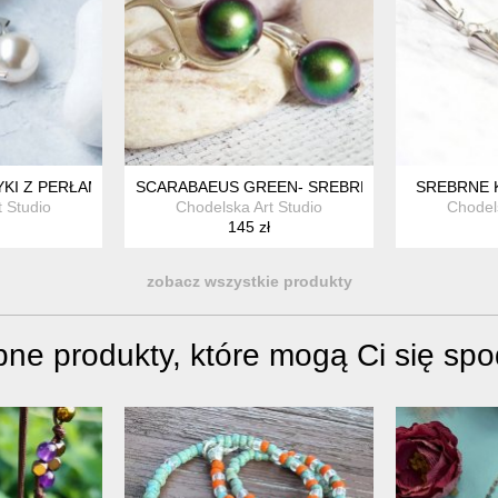
KI Z PERŁAMI SWAROVSKI
SCARABAEUS GREEN- SREBRNE KOLCZYKI
SREBRNE K
 Studio
Chodelska Art Studio
Chodel
145 zł
zobacz wszystkie produkty
ne produkty, które mogą Ci się sp