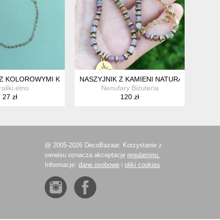
TNI KOLOROWY NASZYJNIK * FOLK * SZAŁWIOWA ZIELEŃ
 Z KOLOROWYMI KWIATKAMI
NASZYJNIK Z KAMIENI NATURALNYCH TU
aliki.etno
Nenufary Biżuteria
27 zł
120 zł
@ 2005-2026 DecoBazaar. Korzystanie z
serwisu oznacza akceptację
regulaminu.
Informacje:
dane osobowe
i
pliki cookies