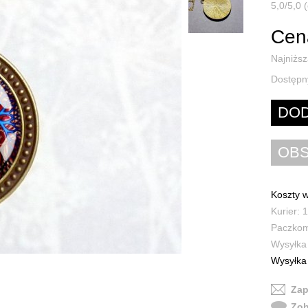
5,0/5,0 
Cen
Najniższ
Dostępn
Koszty w
Kurier: 1
Paczkoma
Wysyłka 
Wysyłka 
Zap
Zob