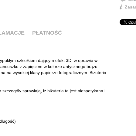
Zasad
KLAMACJE
PŁATNOŚĆ
 wypukłym szkiełkiem dającym efekt 3D, w oprawie w
 łańcuszku z zapięciem w kolorze antycznego brązu.
na na wysokiej klasy papierze fotograficznym. Biżuteria
szczegóły sprawiają, iż biżuteria ta jest niespotykana i
długość)