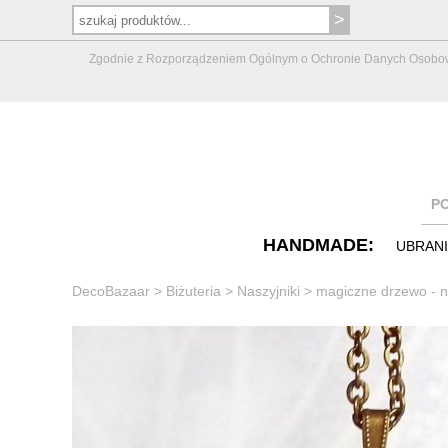
Zgodnie z Rozporządzeniem Ogólnym o Ochronie Danych Osobowych 
P
HANDMADE:
UBRAN
DecoBazaar
>
Biżuteria
>
Naszyjniki
>
magiczne drzewo - n