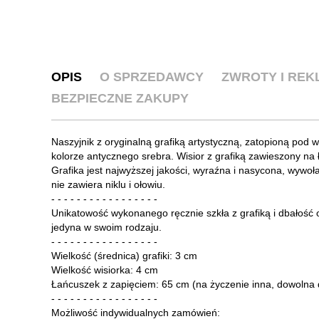
OPIS
O SPRZEDAWCY
ZWROTY I RE
BEZPIECZNE ZAKUPY
Naszyjnik z oryginalną grafiką artystyczną, zatopioną pod
kolorze antycznego srebra. Wisior z grafiką zawieszony na
Grafika jest najwyższej jakości, wyraźna i nasycona, wywoła
nie zawiera niklu i ołowiu.
- - - - - - - - - - - - - - - - -
Unikatowość wykonanego ręcznie szkła z grafiką i dbałość o 
jedyna w swoim rodzaju.
- - - - - - - - - - - - - - - - -
Wielkość (średnica) grafiki: 3 cm
Wielkość wisiorka: 4 cm
Łańcuszek z zapięciem: 65 cm (na życzenie inna, dowolna 
- - - - - - - - - - - - - - - - -
Możliwość indywidualnych zamówień: