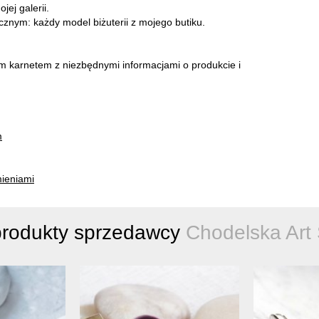
ej galerii.
cznym: każdy model biżuterii z mojego butiku.
m karnetem z niezbędnymi informacjami o produkcie i
m
mieniami
produkty sprzedawcy
Chodelska Art 