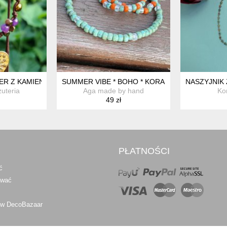
NATURALNYMI MINERAŁAMI — SORBET
ER Z KAMIENI NATURALNYCH
SUMMER VIBE * BOHO * KORALIKI * ETNO * LE
NASZYJNIK
uteria
Aga made by hand
Kor
49 zł
PŁATNOŚCI
ć
awać
 w DecoBazaar