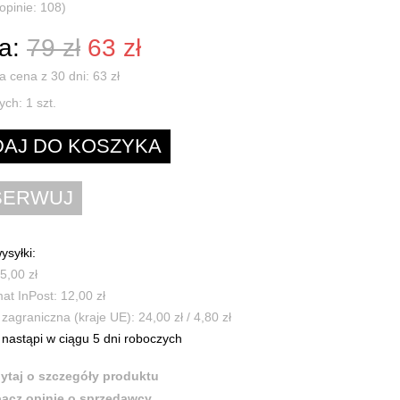
(opinie: 108)
a:
79 zł
63 zł
a cena z 30 dni: 63 zł
ych:
1
szt.
ysyłki:
5,00 zł
t InPost: 12,00 zł
zagraniczna (kraje UE): 24,00 zł / 4,80 zł
nastąpi w ciągu 5 dni roboczych
ytaj o szczegóły produktu
acz opinie o sprzedawcy