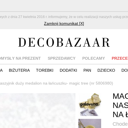
z dnia 27 kwietnia 2016 r. informujemy, że w celu realizacji naszych usług pr
Zamknij komunikat [X]
OMYSŁY NA PREZENT
SPRZEDAWCY
POLECAMY
PRZECE
IA
BIŻUTERIA
TOREBKI
DODATKI
PAN
DZIECKO
DO
aszyjnik duży medalion na łańcuszku- magic tree (nr 5806980)
MAG
NAS
NA 
Chodel