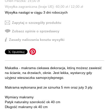
Orlen Paczka: 19,00 zł
Wysyłka zagraniczna (kraje UE): 60,00 zł / 12,00 zł
Wysyłka nastąpi w ciągu 3 dni roboczych
Zapytaj o szczegóły produktu
Zobacz opinie o sprzedawcy
Zasady naliczania kosztu wysyłki
Makatka - makrama ciekawa dekoracja, którą możesz zawiesić
na ścianie, na drzwiach, oknie. Jest lekka, wystarczy gdy
użyjesz wieszaczka samoprzylepnego.
Makrama wykonana jest ze sznurka 5 mm oraz juty 3 ply.
Wymiary makramy
Patyk naturalny szerokość ok 40 cm
Długość makramy ok 40 cm