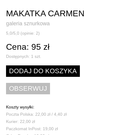
MAKATKA CARMEN
galeria sznurkowa
5,0/5,0 (opinie: 2)
Cena: 95 zł
Dostępnych:
1
szt.
Koszty wysyłki:
Poczta Polska: 22,00 zł / 4,40 zł
Kurier: 22,00 zł
Paczkomat InPost: 19,00 zł