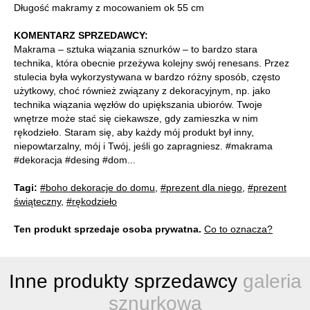
Długość makramy z mocowaniem ok 55 cm
KOMENTARZ SPRZEDAWCY:
Makrama – sztuka wiązania sznurków – to bardzo stara
technika, która obecnie przeżywa kolejny swój renesans. Przez
stulecia była wykorzystywana w bardzo różny sposób, często
użytkowy, choć również związany z dekoracyjnym, np. jako
technika wiązania węzłów do upiększania ubiorów. Twoje
wnętrze może stać się ciekawsze, gdy zamieszka w nim
rękodzieło. Staram się, aby każdy mój produkt był inny,
niepowtarzalny, mój i Twój, jeśli go zapragniesz. #makrama
#dekoracja #desing #dom...
Tagi:
#boho dekoracje do domu
,
#prezent dla niego
,
#prezent
świąteczny
,
#rękodzieło
Ten produkt sprzedaje osoba prywatna.
Co to oznacza?
Inne produkty sprzedawcy
galeria
sznurkowa