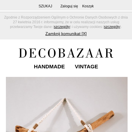
SZUKAJ
Zaloguj się
Koszyk
Zgodnie z Rozporządzeniem Ogólnym o Ochronie Danych Osobowych z dnia
27 kwietnia 2016 r. informujemy, że w celu realizacji naszych usług
przetwarzamy Twoje dane (
szczegóły
) i używamy cookies (
szczegóły
).
Zamknij komunikat [X]
HANDMADE
VINTAGE