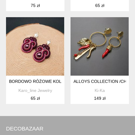
75 zł
65 zł
BORDOWO RÓŻOWE KOLCZYKI SUTASZ
ALLOYS COLLECTION /CHILI/ K
Karo_line Jewelry
Ki-Ka
65 zł
149 zł
DECOBAZAAR