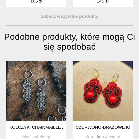
165 zł
145 zł
zobacz wszystkie produkty
Podobne produkty, które mogą Ci
się spodobać
KOLCZYKI CHAINMAILLE Z GRANATEM ZE STALI CHIRURGIC
CZERWONO-BRĄZOWE KOLCZ
Mystical Sklep
Karo_line Jewelry