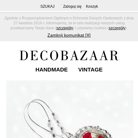
SZUKAJ
Zaloguj się
Koszyk
Zgodnie z Rozporządzeniem Ogólnym o Ochronie Danych Osobowych z dnia
27 kwietnia 2016 r. informujemy, że w celu realizacji naszych usług
przetwarzamy Twoje dane (
szczegóły
) i używamy cookies (
szczegóły
).
Zamknij komunikat [X]
HANDMADE
VINTAGE