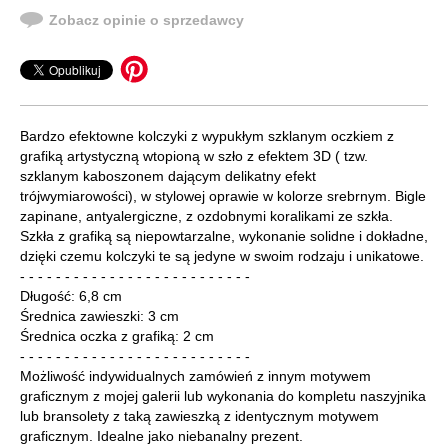
Zobacz opinie o sprzedawcy
Bardzo efektowne kolczyki z wypukłym szklanym oczkiem z
grafiką artystyczną wtopioną w szło z efektem 3D ( tzw.
szklanym kaboszonem dającym delikatny efekt
trójwymiarowości), w stylowej oprawie w kolorze srebrnym. Bigle
zapinane, antyalergiczne, z ozdobnymi koralikami ze szkła.
Szkła z grafiką są niepowtarzalne, wykonanie solidne i dokładne,
dzięki czemu kolczyki te są jedyne w swoim rodzaju i unikatowe.
- - - - - - - - - - - - - - - - - - - - - - - - - -
Długość: 6,8 cm
Średnica zawieszki: 3 cm
Średnica oczka z grafiką: 2 cm
- - - - - - - - - - - - - - - - - - - - - - - - - -
Możliwość indywidualnych zamówień z innym motywem
graficznym z mojej galerii lub wykonania do kompletu naszyjnika
lub bransolety z taką zawieszką z identycznym motywem
graficznym. Idealne jako niebanalny prezent.