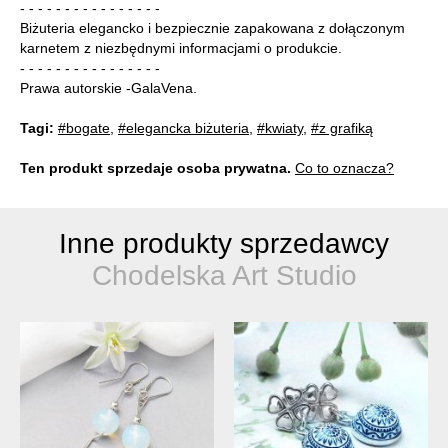
- - - - - - - - - - - - - - - -
Biżuteria elegancko i bezpiecznie zapakowana z dołączonym
karnetem z niezbędnymi informacjami o produkcie.
- - - - - - - - - - - - - - - -
Prawa autorskie -GalaVena.
Tagi:
#bogate
,
#elegancka biżuteria
,
#kwiaty
,
#z grafiką
Ten produkt sprzedaje osoba prywatna.
Co to oznacza?
Inne produkty sprzedawcy
Chodelska Art Studio